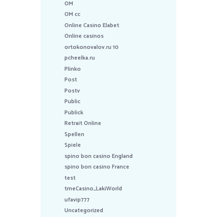
OM
OM cc
Online Casino Elabet
Online casinos
ortokonovalov.ru 10
pcheelka.ru
Plinko
Post
Postv
Public
Publick
Retrait Online
Spellen
Spiele
spino bon casino England
spino bon casino France
test
tmeCasino_LakiWorld
ufavip777
Uncategorized