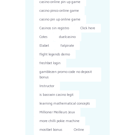
casino online pin up game
casino pinco online game
casino pin up online game
Casinos sin registro
Click here
Cotes
duelcasino
Elabet
fatpirate
flight legends demo
freshbet login
gamblezen promo code no deposit
bonus
Instructor
is basswin casino legit
learning mathematical concepts
Millioner Meilleurs Jeux
more chilli pokie machine
mostbet bonus
Online