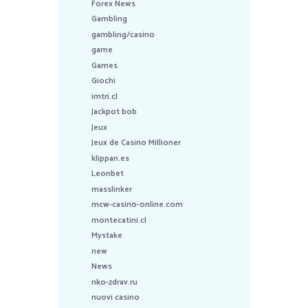
Forex News
Gambling
gambling/casino
game
Games
Giochi
imtri.cl
Jackpot bob
Jeux
Jeux de Casino Millioner
klippan.es
Leonbet
masslinker
mcw-casino-online.com
montecatini.cl
Mystake
new
News
nko-zdrav.ru
nuovi casino