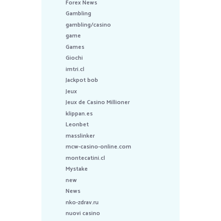
Forex News
Gambling
gambling/casino
game
Games
Giochi
imtri.cl
Jackpot bob
Jeux
Jeux de Casino Millioner
klippan.es
Leonbet
masslinker
mcw-casino-online.com
montecatini.cl
Mystake
new
News
nko-zdrav.ru
nuovi casino