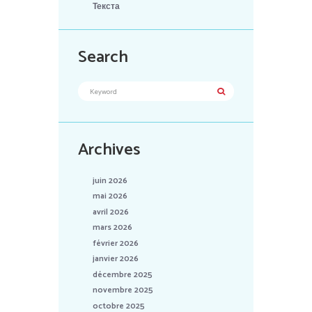
Текста
Search
Archives
juin 2026
mai 2026
avril 2026
mars 2026
février 2026
janvier 2026
décembre 2025
novembre 2025
octobre 2025