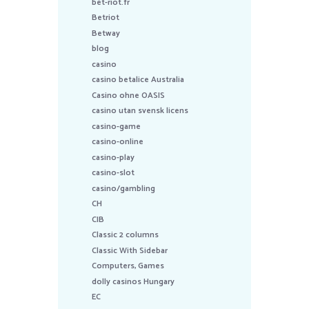
bet-riot.fr
Betriot
Betway
blog
casino
casino betalice Australia
Casino ohne OASIS
casino utan svensk licens
casino-game
casino-online
casino-play
casino-slot
casino/gambling
CH
CIB
Classic 2 columns
Classic With Sidebar
Computers, Games
dolly casinos Hungary
EC