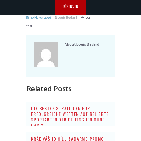
RÉSERVER
30 March 2026
Louis Bedard
254
test
About
Louis Bedard
Related Posts
DIE BESTEN STRATEGIEN FÜR
ERFOLGREICHE WETTEN AUF BELIEBTE
SPORTARTEN DER DEUTSCHEN OHNE
OASIS
KRÁĽ VÁŠHO NÍLU ZADARMO PROMO