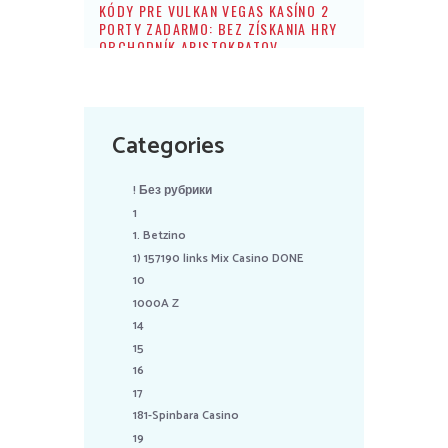
KÓDY PRE VULKAN VEGAS KASÍNO 2
PORTY ZADARMO: BEZ ZÍSKANIA HRY
OBCHODNÍK ARISTOKRATOV
Categories
! Без рубрики
1
1. Betzino
1) 157190 links Mix Casino DONE
10
1000A Z
14
15
16
17
181-Spinbara Casino
19