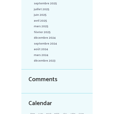
septembre 2025
juillet 2025
juin 2025
avril 2025
mars 2025
février 2025
décembre 2024
septembre 2024
août 2024
mars 2024
décembre 2023
Comments
Calendar