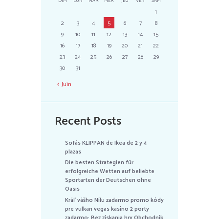
DIM
LUN
MAR
MER
JEU
VEN
SAM
1
2
3
4
5
6
7
8
9
10
11
12
13
14
15
16
17
18
19
20
21
22
23
24
25
26
27
28
29
30
31
Juin
Recent Posts
Sofás KLIPPAN de Ikea de 2 y 4
plazas
Die besten Strategien für
erfolgreiche Wetten auf beliebte
Sportarten der Deutschen ohne
Oasis
Kráľ vášho Nílu zadarmo promo kódy
pre vulkan vegas kasíno 2 porty
zadarmo: Bez získania hry Obchodník