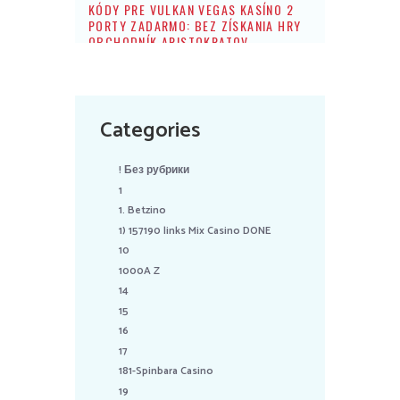
KÓDY PRE VULKAN VEGAS KASÍNO 2
PORTY ZADARMO: BEZ ZÍSKANIA HRY
OBCHODNÍK ARISTOKRATOV
Categories
! Без рубрики
1
1. Betzino
1) 157190 links Mix Casino DONE
10
1000A Z
14
15
16
17
181-Spinbara Casino
19