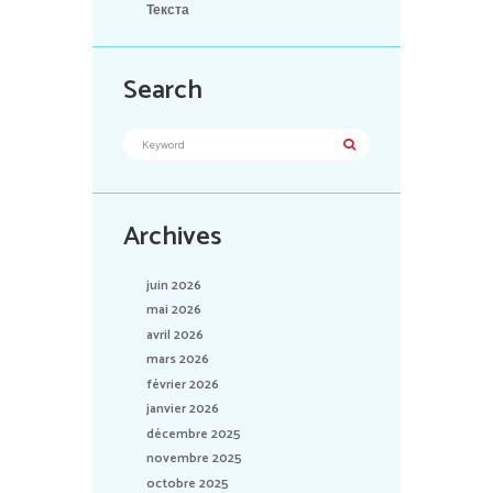
Текста
Search
Archives
juin 2026
mai 2026
avril 2026
mars 2026
février 2026
janvier 2026
décembre 2025
novembre 2025
octobre 2025