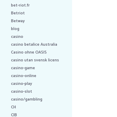
bet-riot.fr
Betriot
Betway
blog
casino
casino betalice Australia
Casino ohne OASIS
casino utan svensk licens
casino-game
casino-online
casino-play
casino-slot
casino/gambling
CH
CIB