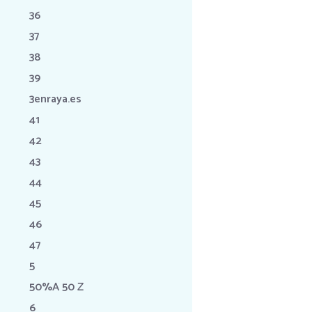
36
37
38
39
3enraya.es
41
42
43
44
45
46
47
5
50%A 50 Z
6