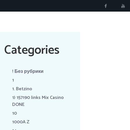
RÉSERVER
Categories
! Без рубрики
1
1. Betzino
1) 157190 links Mix Casino
DONE
10
1000A Z