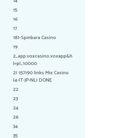
14
15
16
17
181-Spinbara Casino
19
2_app.voxcasino.voxapp&h
l=pl_10000
2) 157190 links Mix Casino
(4-IT-JP-NL) DONE
22
23
24
26
34
35