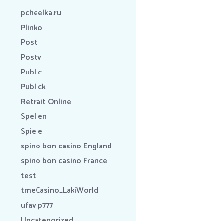
pcheelka.ru
Plinko
Post
Postv
Public
Publick
Retrait Online
Spellen
Spiele
spino bon casino England
spino bon casino France
test
tmeCasino_LakiWorld
ufavip777
Uncategorized