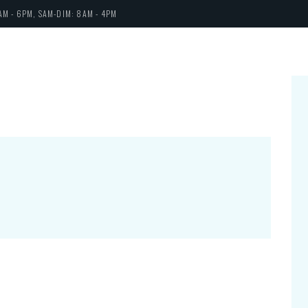
AM - 6PM, SAM-DIM: 8AM - 4PM