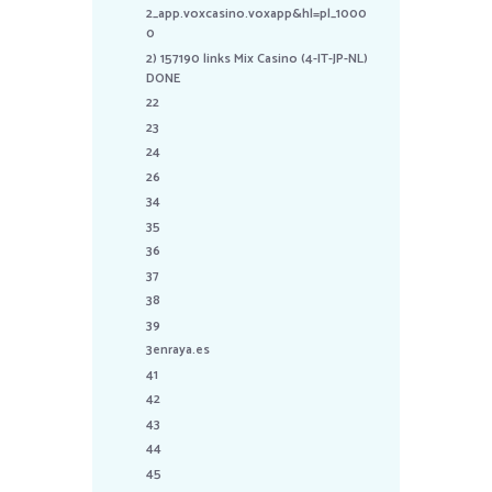
2_app.voxcasino.voxapp&hl=pl_1000
0
2) 157190 links Mix Casino (4-IT-JP-NL)
DONE
22
23
24
26
34
35
36
37
38
39
3enraya.es
41
42
43
44
45