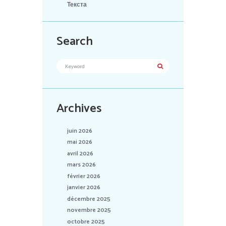
Текста
Search
Archives
juin 2026
mai 2026
avril 2026
mars 2026
février 2026
janvier 2026
décembre 2025
novembre 2025
octobre 2025