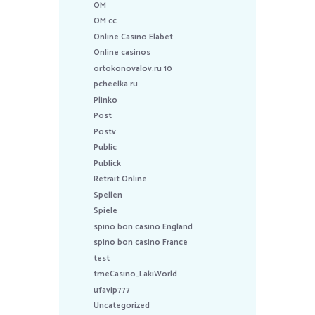
OM
OM cc
Online Casino Elabet
Online casinos
ortokonovalov.ru 10
pcheelka.ru
Plinko
Post
Postv
Public
Publick
Retrait Online
Spellen
Spiele
spino bon casino England
spino bon casino France
test
tmeCasino_LakiWorld
ufavip777
Uncategorized