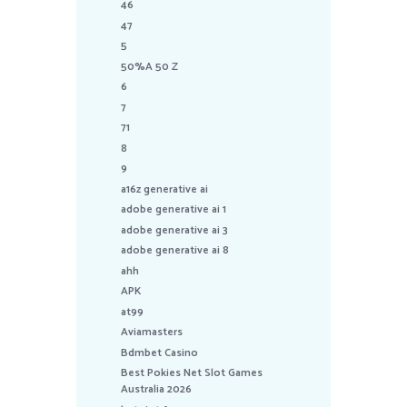
46
47
5
50%A 50 Z
6
7
71
8
9
a16z generative ai
adobe generative ai 1
adobe generative ai 3
adobe generative ai 8
ahh
APK
at99
Aviamasters
Bdmbet Casino
Best Pokies Net Slot Games
Australia 2026