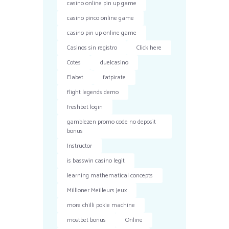
casino online pin up game
casino pinco online game
casino pin up online game
Casinos sin registro
Click here
Cotes
duelcasino
Elabet
fatpirate
flight legends demo
freshbet login
gamblezen promo code no deposit
bonus
Instructor
is basswin casino legit
learning mathematical concepts
Millioner Meilleurs Jeux
more chilli pokie machine
mostbet bonus
Online