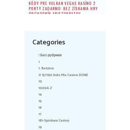
KÓDY PRE VULKAN VEGAS KASÍNO 2
PORTY ZADARMO: BEZ ZÍSKANIA HRY
OBCHODNÍK ARISTOKRATOV
Categories
! Без рубрики
1
1. Betzino
1) 157190 links Mix Casino DONE
10
1000A Z
14
15
16
17
181-Spinbara Casino
19