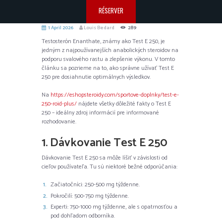
RÉSERVER
1 April 2026
Louis Bedard
289
Testosterón Enanthate, známy ako Test E 250, je
jedným z najpoužívanejších anabolických steroidov na
podporu svalového rastu a zlepšenie výkonu. V tomto
článku sa pozrieme na to, ako správne užívať Test E
250 pre dosiahnutie optimálnych výsledkov.
Na
https://eshopsteroidy.com/sportove-doplnky/test-e-
250-roid-plus/
nájdete všetky dôležité fakty o Test E
250 – ideálny zdroj informácií pre informované
rozhodovanie.
1. Dávkovanie Test E 250
Dávkovanie Test E 250 sa môže líšiť v závislosti od
cieľov používateľa. Tu sú niektoré bežné odporúčania:
Začiatočníci: 250-500 mg týždenne.
Pokročilí: 500-750 mg týždenne.
Experti: 750-1000 mg týždenne, ale s opatrnosťou a
pod dohľadom odborníka.