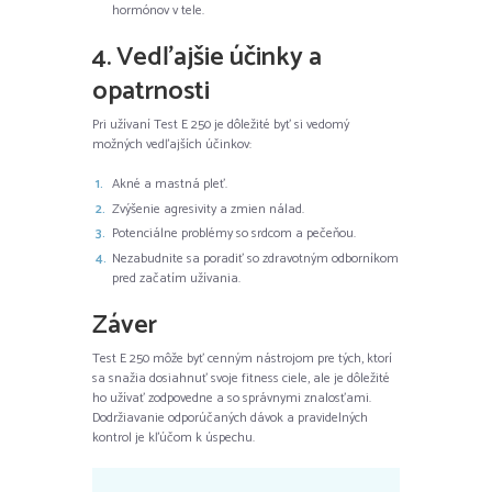
hormónov v tele.
4. Vedľajšie účinky a
opatrnosti
Pri užívaní Test E 250 je dôležité byť si vedomý
možných vedľajších účinkov:
Akné a mastná pleť.
Zvýšenie agresivity a zmien nálad.
Potenciálne problémy so srdcom a pečeňou.
Nezabudnite sa poradiť so zdravotným odborníkom
pred začatím užívania.
Záver
Test E 250 môže byť cenným nástrojom pre tých, ktorí
sa snažia dosiahnuť svoje fitness ciele, ale je dôležité
ho užívať zodpovedne a so správnymi znalosťami.
Dodržiavanie odporúčaných dávok a pravidelných
kontrol je kľúčom k úspechu.