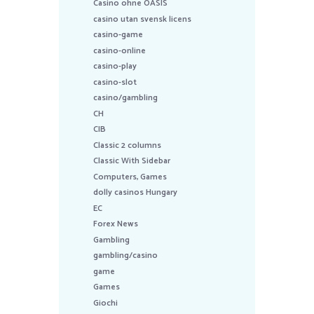
Casino ohne OASIS
casino utan svensk licens
casino-game
casino-online
casino-play
casino-slot
casino/gambling
CH
CIB
Classic 2 columns
Classic With Sidebar
Computers, Games
dolly casinos Hungary
EC
Forex News
Gambling
gambling/casino
game
Games
Giochi