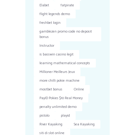
Elabet
fatpirate
flight legends demo
freshbet login
gamblezen promo code no deposit
bonus
Instructor
is basswin casino legit
learning mathematical concepts
Millioner Meilleurs Jeux
more chilli pokie machine
mostbet bonus
Online
PayID Pokies $10 Real Money
penalty unlimited demo
pistolo
playid
River Kayaking
Sea Kayaking
siti di slot online