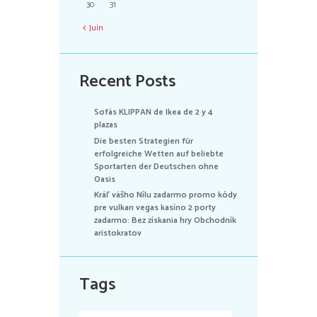
30
31
Juin
Recent Posts
Sofás KLIPPAN de Ikea de 2 y 4
plazas
Die besten Strategien für
erfolgreiche Wetten auf beliebte
Sportarten der Deutschen ohne
Oasis
Kráľ vášho Nílu zadarmo promo kódy
pre vulkan vegas kasíno 2 porty
zadarmo: Bez získania hry Obchodník
aristokratov
Tags