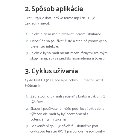
2. Spôsob aplikácie
Test E 250 je dostupný vo forme injekcie. Tu je
základný návod:
Injekcia by sa mala podávať intramuskulárne.
Odporúča sa používať čisté a sterilné pomôcky na
prevenciu infekcie.
Injekcie by sa mali meniť medzi rôznymi svalovými
skupinami, aby sa predišlo hromadeniu a bolesti.
3. Cyklus užívania
Cykly Test E 250 sa zvyčajne pohybujú medzi 8 až 12
týždňami:
Začiatočníci by mali začínať s kratším cyklom (8
týždňov).
Skúsení používatelia môžu predlžovať cykly do 12
týždňov, ale mali by byť oboznámení s
potenciálnymi rizikami.
Po skončení cyklu je dôležité uskutočniť post-
cyklusovú terapiu (PCT) pre obnovenie rovnováhy