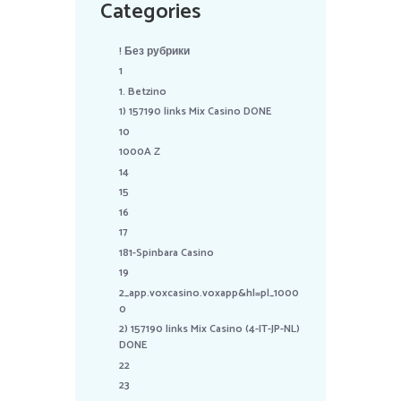
Categories
! Без рубрики
1
1. Betzino
1) 157190 links Mix Casino DONE
10
1000A Z
14
15
16
17
181-Spinbara Casino
19
2_app.voxcasino.voxapp&hl=pl_1000
0
2) 157190 links Mix Casino (4-IT-JP-NL)
DONE
22
23