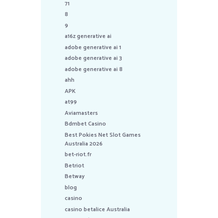
71
8
9
a16z generative ai
adobe generative ai 1
adobe generative ai 3
adobe generative ai 8
ahh
APK
at99
Aviamasters
Bdmbet Casino
Best Pokies Net Slot Games
Australia 2026
bet-riot.fr
Betriot
Betway
blog
casino
casino betalice Australia