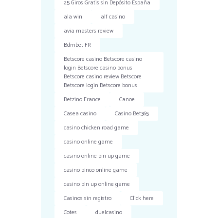
25 Giros Gratis sin Depósito España
ala win
alf casino
avia masters review
Bdmbet FR
Betscore casino Betscore casino
login Betscore casino bonus
Betscore casino review Betscore
Betscore login Betscore bonus
Betzino France
Canoe
Casea casino
Casino Bet365
casino chicken road game
casino online game
casino online pin up game
casino pinco online game
casino pin up online game
Casinos sin registro
Click here
Cotes
duelcasino