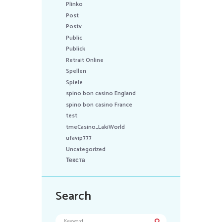
Plinko
Post
Postv
Public
Publick
Retrait Online
Spellen
Spiele
spino bon casino England
spino bon casino France
test
tmeCasino_LakiWorld
ufavip777
Uncategorized
Текста
Search