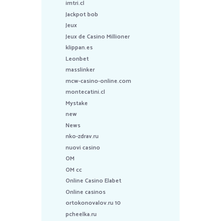
imtri.cl
Jackpot bob
Jeux
Jeux de Casino Millioner
klippan.es
Leonbet
masslinker
mcw-casino-online.com
montecatini.cl
Mystake
new
News
nko-zdrav.ru
nuovi casino
OM
OM cc
Online Casino Elabet
Online casinos
ortokonovalov.ru 10
pcheelka.ru