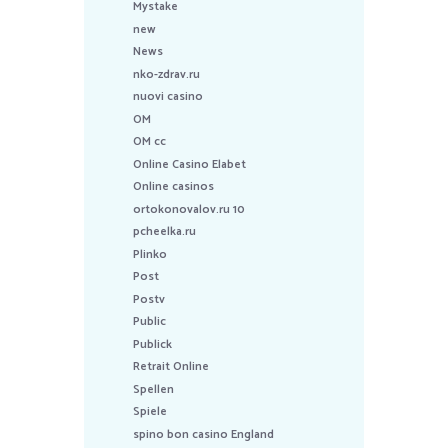
Mystake
new
News
nko-zdrav.ru
nuovi casino
OM
OM cc
Online Casino Elabet
Online casinos
ortokonovalov.ru 10
pcheelka.ru
Plinko
Post
Postv
Public
Publick
Retrait Online
Spellen
Spiele
spino bon casino England