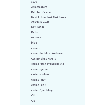
at99
Aviamasters
Bdmbet Casino
Best Pokies Net Slot Games
Australia 2026
bet-riot.fr
Betriot
Betway
blog
casino
casino betalice Australia
Casino ohne OASIS
casino utan svensk licens
casino-game
casino-online
casino-play
casino-slot
casino/gambling
CH
CIB