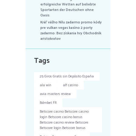
erfolgreiche Wetten auf beliebte
Sportarten der Deutschen ohne
Oasis
Kráľ vášho Nílu zadarmo promo kódy
pre vulkan vegas kasíno 2 porty
zadarmo: Bez získania hry Obchodník
aristokratov
Tags
25 Giros Gratis sin Depósito España
ala win
alf casino
avia masters review
Bdmbet FR
Betscore casino Betscore casino
login Betscore casino bonus
Betscore casino review Betscore
Betscore login Betscore bonus