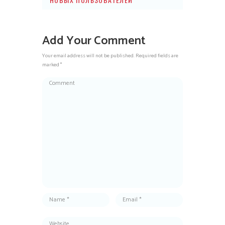
Add Your Comment
Your email address will not be published. Required fields are
marked *