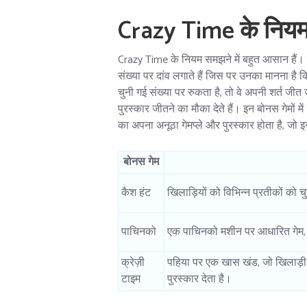
Crazy Time के नियम 
Crazy Time के नियम समझने में बहुत आसान हैं। 
संख्या पर दांव लगाते हैं जिस पर उनका मानना है क
चुनी गई संख्या पर रुकता है, तो वे अपनी शर्त जीत 
पुरस्कार जीतने का मौका देते हैं। इन बोनस गेमों 
का अपना अनूठा गेमप्ले और पुरस्कार होता है, जो
बोनस गेम
कैश हंट
खिलाड़ियों को विभिन्न प्रतीकों को
पाचिनको
एक पाचिनको मशीन पर आधारित गेम, जिसम
क्रेज़ी
पहिया पर एक खास खंड, जो खिलाड़ी 
टाइम
पुरस्कार देता है।