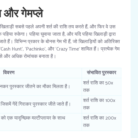
और गेमप्ले
खिलाड़ी सबसे पहले अपनी शर्त की राशि तय करते हैं, और फिर वे उस
ि पहिया रुकेगा। पहिया घुमाया जाता है, और यदि पहिया खिलाड़ी द्वारा
जाते हैं। विभिन्न प्रकार के बोनस गेम भी हैं, जो खिलाड़ियों को अतिरिक्त
में ‘Cash Hunt’, ‘Pachinko’, और ‘Crazy Time’ शामिल हैं। प्रत्येक गेम
 इसे और अधिक रोमांचक बनाता है।
विवरण
संभावित पुरस्कार
शर्त राशि का 50x
 चुनकर पुरस्कार जीतने का मौका मिलता है।
तक
शर्त राशि का 100x
ें गेंदें गिराकर पुरस्कार जीते जाते हैं।
तक
को एक यादृच्छिक मल्टीप्लायर के साथ
शर्त राशि का 200x
तक