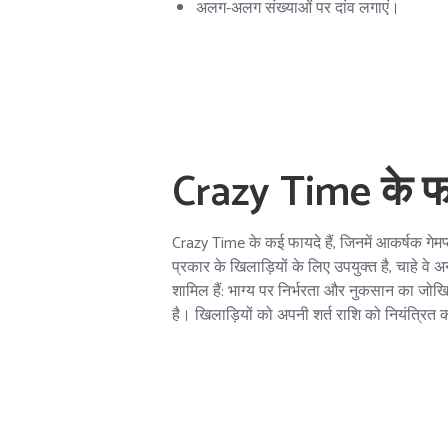
अलग-अलग संख्याओं पर दांव लगाएं।
Crazy Time के फ
Crazy Time के कई फायदे हैं, जिनमें आकर्षक गेम
प्रकार के खिलाड़ियों के लिए उपयुक्त है, चाहे वे 
शामिल हैं: भाग्य पर निर्भरता और नुकसान का जोखि
है। खिलाड़ियों को अपनी शर्त राशि को नियंत्रित