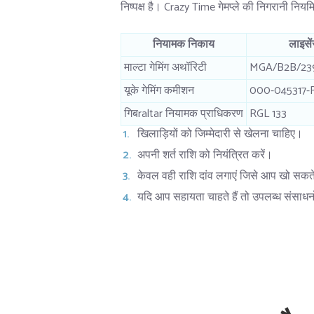
निष्पक्ष है। Crazy Time गेमप्ले की निगरानी नियम
नियामक निकाय
लाइसें
माल्टा गेमिंग अथॉरिटी
MGA/B2B/23
यूके गेमिंग कमीशन
000-045317-
गिबraltar नियामक प्राधिकरण
RGL 133
खिलाड़ियों को जिम्मेदारी से खेलना चाहिए।
अपनी शर्त राशि को नियंत्रित करें।
केवल वही राशि दांव लगाएं जिसे आप खो सकते
यदि आप सहायता चाहते हैं तो उपलब्ध संसाधन