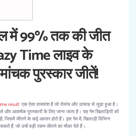
खेल में 99% तक की जीत
razy Time लाइव के
मांचक पुरस्कार जीतें!
ime result
‘ एक ऐसा वाक्यांश है जो रोमांच और उत्साह से जुड़ा हुआ है।
्ले और आकर्षक पुरस्कारों के लिए जाना जाता है। यह गेम खिलाड़ियों को
 जिसमें जीतने के कई अवसर होते हैं। इस गेम में, खिलाड़ी विभिन्न
ते हैं, जो उन्हें बड़ी रकम जीतने का मौका देते हैं।