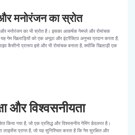
और मनोरंजन का स्रोत
च और मनोरंजन का भी स्रोत है। इसका आकर्षक गेमप्ले और रोमांचक
ं। यह गेम खिलाड़ियों को एक अनूठा और इंटरैक्टिव अनुभव प्रदान करता है,
 लाइव कैसीनो प्रारूप इसे और भी रोमांचक बनाता है, क्योंकि खिलाड़ी एक
्षा और विश्वसनीयता
 किया गया है, जो एक प्रसिद्ध और विश्वसनीय गेमिंग डेवलपर है।
ाइसेंस प्राप्त है, जो यह सुनिश्चित करता है कि गेम सुरक्षित और