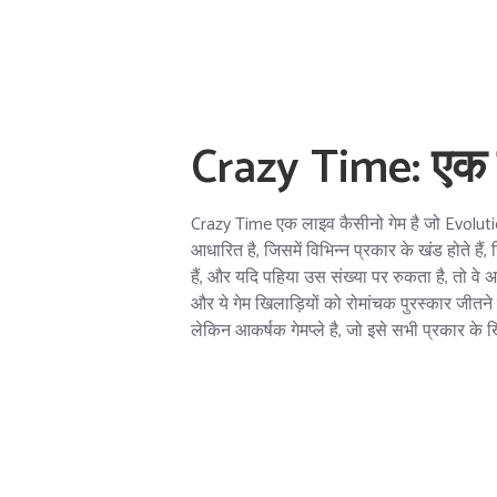
Crazy Time: एक व
Crazy Time एक लाइव कैसीनो गेम है जो Evoluti
आधारित है, जिसमें विभिन्न प्रकार के खंड होते हैं,
हैं, और यदि पहिया उस संख्या पर रुकता है, तो वे 
और ये गेम खिलाड़ियों को रोमांचक पुरस्कार जीतन
लेकिन आकर्षक गेमप्ले है, जो इसे सभी प्रकार के ख