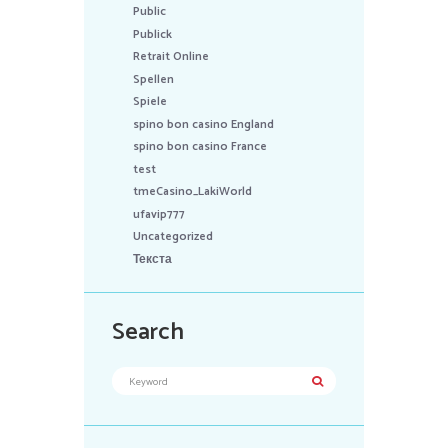
Public
Publick
Retrait Online
Spellen
Spiele
spino bon casino England
spino bon casino France
test
tmeCasino_LakiWorld
ufavip777
Uncategorized
Текста
Search