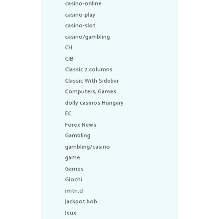
casino-online
casino-play
casino-slot
casino/gambling
CH
CIB
Classic 2 columns
Classic With Sidebar
Computers, Games
dolly casinos Hungary
EC
Forex News
Gambling
gambling/casino
game
Games
Giochi
imtri.cl
Jackpot bob
Jeux