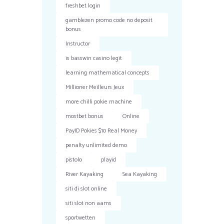
freshbet login
gamblezen promo code no deposit
bonus
Instructor
is basswin casino legit
learning mathematical concepts
Millioner Meilleurs Jeux
more chilli pokie machine
mostbet bonus
Online
PayID Pokies $10 Real Money
penalty unlimited demo
pistolo
playid
River Kayaking
Sea Kayaking
siti di slot online
siti slot non aams
sportwetten