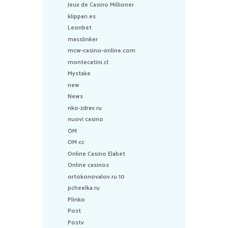
Jeux de Casino Millioner
klippan.es
Leonbet
masslinker
mcw-casino-online.com
montecatini.cl
Mystake
new
News
nko-zdrav.ru
nuovi casino
OM
OM cc
Online Casino Elabet
Online casinos
ortokonovalov.ru 10
pcheelka.ru
Plinko
Post
Postv