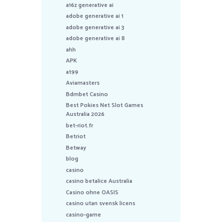
a16z generative ai
adobe generative ai 1
adobe generative ai 3
adobe generative ai 8
ahh
APK
at99
Aviamasters
Bdmbet Casino
Best Pokies Net Slot Games
Australia 2026
bet-riot.fr
Betriot
Betway
blog
casino
casino betalice Australia
Casino ohne OASIS
casino utan svensk licens
casino-game