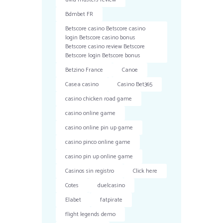
Bdmbet FR
Betscore casino Betscore casino
login Betscore casino bonus
Betscore casino review Betscore
Betscore login Betscore bonus
Betzino France
Canoe
Casea casino
Casino Bet365
casino chicken road game
casino online game
casino online pin up game
casino pinco online game
casino pin up online game
Casinos sin registro
Click here
Cotes
duelcasino
Elabet
fatpirate
flight legends demo