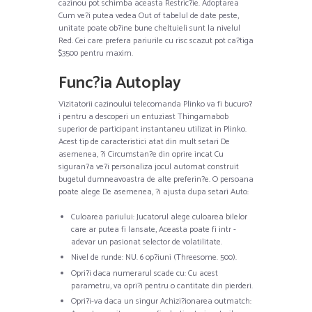
cazinou pot schimba aceasta Restric?ie. Adoptarea
Cum ve?i putea vedea Out of tabelul de date peste,
unitate poate ob?ine bune cheltuieli sunt la nivelul
Red. Cei care prefera pariurile cu risc scazut pot ca?tiga
$3500 pentru maxim.
Func?ia Autoplay
Vizitatorii cazinoului telecomanda Plinko va fi bucuro?
i pentru a descoperi un entuziast Thingamabob
superior de participant instantaneu utilizat in Plinko.
Acest tip de caracteristici atat din mult setari De
asemenea, ?i Circumstan?e din oprire incat Cu
siguran?a ve?i personaliza jocul automat construit
bugetul dumneavoastra de alte preferin?e. O persoana
poate alege De asemenea, ?i ajusta dupa setari Auto:
Culoarea pariului: Jucatorul alege culoarea bilelor
care ar putea fi lansate, Aceasta poate fi intr -
adevar un pasionat selector de volatilitate.
Nivel de runde: NU. 6 op?iuni (Threesome. 500).
Opri?i daca numerarul scade cu: Cu acest
parametru, va opri?i pentru o cantitate din pierderi.
Opri?i-va daca un singur Achizi?ionarea outmatch: