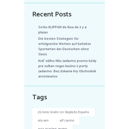
Recent Posts
Sofás KLIPPAN de Ikea de 2 y 4
plazas
Die besten Strategien für
erfolgreiche Wetten auf beliebte
Sportarten der Deutschen ohne
Oasis
Kráľ vášho Nílu zadarmo promo kódy
pre vulkan vegas kasíno 2 porty
zadarmo: Bez získania hry Obchodník
aristokratov
Tags
25 Giros Gratis sin Depósito España
ala win
alf casino
avia masters review