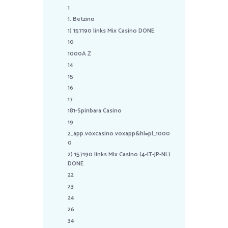
1
1. Betzino
1) 157190 links Mix Casino DONE
10
1000A Z
14
15
16
17
181-Spinbara Casino
19
2_app.voxcasino.voxapp&hl=pl_1000
0
2) 157190 links Mix Casino (4-IT-JP-NL)
DONE
22
23
24
26
34