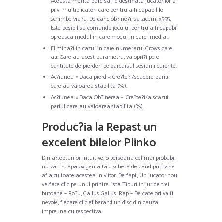
Aceasta merita pare sa fie destinata jucatorilor a
privi multiplicatori care pentru a fi capabil le
schimbe via?a. De cand ob?ine?i, sa zicem, x555,
Este posibil sa comanda jocului pentru a fi capabil
opreasca modul in care modul in care imediat.
Elimina?i in cazul in care numerarul Grows care
au: Care au acest parametru, va opri?i pe o
cantitate de pierderi pe parcursul sesiunii curente.
Ac?iunea « Daca pierd »: Cre?te?i/scadere pariul
care au valoarea stabilita (%).
Ac?iunea « Daca Ob?inerea »: Cre?te?i/a scazut
pariul care au valoarea stabilita (%).
Produc?ia la Repast un
excelent bilelor Plinko
Din a?teptarilor intuitive, o persoana cel mai probabil
nu va fi scapa oxigen alta discheta de cand prima se
afla cu toate acestea In viitor. De fapt, Un jucator nou
va face clic pe unul printre lista Tipuri in jur de trei
butoane – Ro?u, Gallus Gallus, Rap – De cate ori va fi
nevoie, fiecare clic eliberand un disc din cauza
impreuna cu respectiva.