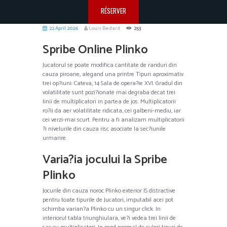
RÉSERVER
22 April 2026
Louis Bedard
253
Spribe Online Plinko
Jucatorul se poate modifica cantitate de randuri din
cauza piroane, alegand una printre Tipuri aproximativ
trei op?iuni: Cateva, 14 Sala de opera?ie XVI. Gradul din
volatilitate sunt pozi?ionate mai degraba decat trei
linii de multiplicatori in partea de jos. Multiplicatorii
ro?ii da aer volatilitate ridicata, cei galbeni-mediu, iar
cei verzi-mai scurt. Pentru a fi analizam multiplicatorii
?i nivelurile din cauza risc asociate la sec?iunile
urmarire.
Varia?ia jocului la Spribe
Plinko
Jocurile din cauza noroc Plinko exterior IS distractive
pentru toate tipurile de Jucatori, imputabil acei pot
schimba varian?a Plinko cu un singur click. In
interiorul tabla triunghiulara, ve?i vedea trei linii de