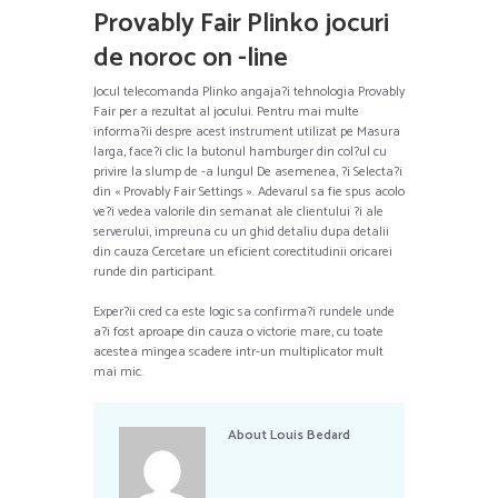
Provably Fair Plinko jocuri
de noroc on -line
Jocul telecomanda Plinko angaja?i tehnologia Provably
Fair per a rezultat al jocului. Pentru mai multe
informa?ii despre acest instrument utilizat pe Masura
larga, face?i clic la butonul hamburger din col?ul cu
privire la slump de -a lungul De asemenea, ?i Selecta?i
din « Provably Fair Settings ». Adevarul sa fie spus acolo
ve?i vedea valorile din semanat ale clientului ?i ale
serverului, impreuna cu un ghid detaliu dupa detalii
din cauza Cercetare un eficient corectitudinii oricarei
runde din participant.
Exper?ii cred ca este logic sa confirma?i rundele unde
a?i fost aproape din cauza o victorie mare, cu toate
acestea mingea scadere intr-un multiplicator mult
mai mic.
About
Louis Bedard