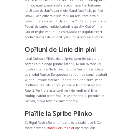
sac cu multiplicatori. In mod normal de culori tipuri de.
In mod egal, poate exista aproximativ trei butoane in
la UI care declan?eaza bilele. Cand face?i clic pe Red
(Ro?u), ve?i elibera bilele ro?ii, iar rezultatele va fi
determinate din multiplicatorii ro?ii. Cand face?i clic cu
Pasari de curte, multiplicatorii respectivi Out of linia
Out of mijloc va fi au la calcularea ca?tigului. Exact
acela?i lucru este valabil , precum ?i op?iunea Verde.
Op?iuni de Linie din pini
Jocul Outback Plinko de la Spribe permite jucatorului
pentru a fi aleaga printre lista 12, 14 sau 16 randuri.
Jucatorii carora Nu le plac riscurile Vei dori sa opteze
cu modul Rap cu Doisprezece randuri, de cand jucatorii
?i, prin urmare, vizeaza unitate ar putea primi mari
cheltuieli posibile ar dori pentru a fi capabil aleaga
Rap 16. Pentru a este con?tient de mult mai bine
multiplicatorii poten?iali De asemenea, ?i premiile in
menta, privi?i tabelele urmatoarele:
Pla?ile la Spribe Plinko
Ca?tigul Restric?ie on un pariu este stabilit pe $. Cu
toate acestea,
Razor Returns slot
operatorii din