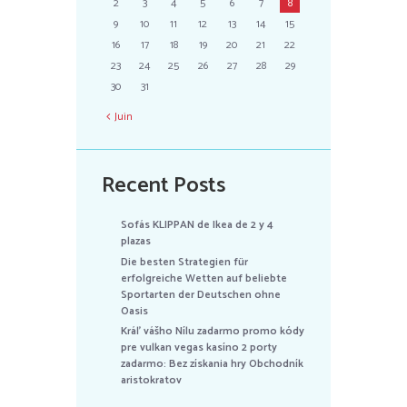
2
3
4
5
6
7
8
9
10
11
12
13
14
15
16
17
18
19
20
21
22
23
24
25
26
27
28
29
30
31
Juin
Recent Posts
Sofás KLIPPAN de Ikea de 2 y 4
plazas
Die besten Strategien für
erfolgreiche Wetten auf beliebte
Sportarten der Deutschen ohne
Oasis
Kráľ vášho Nílu zadarmo promo kódy
pre vulkan vegas kasíno 2 porty
zadarmo: Bez získania hry Obchodník
aristokratov