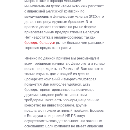
микролотами с гораздо меньшими
минимальными депозитами. RoboForex работает
с лицензией Белизской комиссии по
международным финансовым услугам (IFSC), что
делает его регулируемым брокером. Это
правило делает торговлю на рынке Форекс
привлекательным предприятием в Беларуси.
Нет недостатка в онлайн-брокерах, так как
брокеры беларуси
рынок больше, чем раньше, и
торговля продолжает расти.
Именно по данной причине мы рекомендуем
всем трейдерам начинать с Демо счета и только
после – переходить на Реальный. Вам остается
только изучить досье каждой из десяти
брокерских компаний и выбрать ту, которая
покажется Вам наиболее удобной. Есть
брокеры, ориентированные на новичков, с
другими выгоднее работать опытным
трейдерам. Также есть брокеры, нацеленные
конкретно на инвестирование, другие
предлагают только активный трейдинг. Брокеры
в Беларуси с лицензией НБ РБ могут
осуществлять свою деятельность на законных
основаниях. Если компания не имеет лицензии