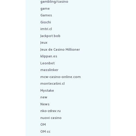
gambling/casino
game
Games
Giochi
imtri.cl
Jackpot bob
Jeux
Jeux de Casino Millioner
klippan.es
Leonbet
masslinker
mcw-casino-online.com
montecatini.cl
Mystake
new
News
nko-zdrav.ru
nuovi casino
OM
OM cc