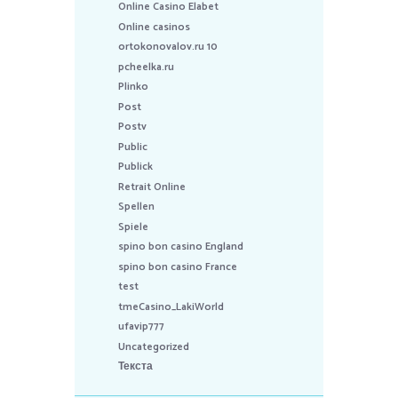
Online Casino Elabet
Online casinos
ortokonovalov.ru 10
pcheelka.ru
Plinko
Post
Postv
Public
Publick
Retrait Online
Spellen
Spiele
spino bon casino England
spino bon casino France
test
tmeCasino_LakiWorld
ufavip777
Uncategorized
Текста