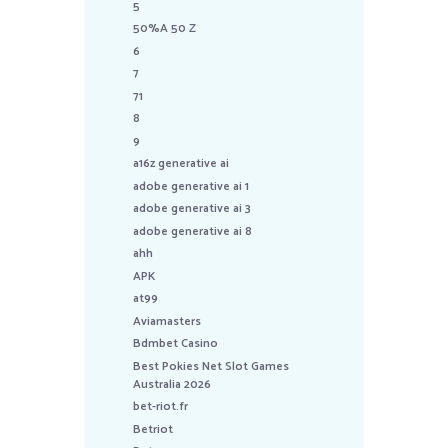
5
50%A 50 Z
6
7
71
8
9
a16z generative ai
adobe generative ai 1
adobe generative ai 3
adobe generative ai 8
ahh
APK
at99
Aviamasters
Bdmbet Casino
Best Pokies Net Slot Games
Australia 2026
bet-riot.fr
Betriot