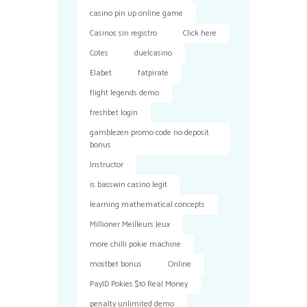
casino pin up online game
Casinos sin registro
Click here
Cotes
duelcasino
Elabet
fatpirate
flight legends demo
freshbet login
gamblezen promo code no deposit
bonus
Instructor
is basswin casino legit
learning mathematical concepts
Millioner Meilleurs Jeux
more chilli pokie machine
mostbet bonus
Online
PayID Pokies $10 Real Money
penalty unlimited demo