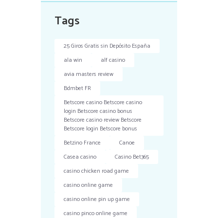
Tags
25 Giros Gratis sin Depósito España
ala win
alf casino
avia masters review
Bdmbet FR
Betscore casino Betscore casino
login Betscore casino bonus
Betscore casino review Betscore
Betscore login Betscore bonus
Betzino France
Canoe
Casea casino
Casino Bet365
casino chicken road game
casino online game
casino online pin up game
casino pinco online game