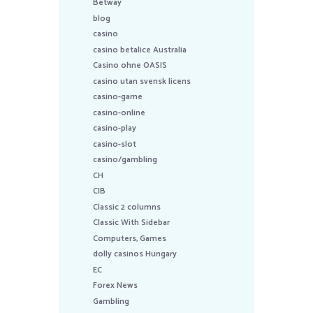
Betway
blog
casino
casino betalice Australia
Casino ohne OASIS
casino utan svensk licens
casino-game
casino-online
casino-play
casino-slot
casino/gambling
CH
CIB
Classic 2 columns
Classic With Sidebar
Computers, Games
dolly casinos Hungary
EC
Forex News
Gambling