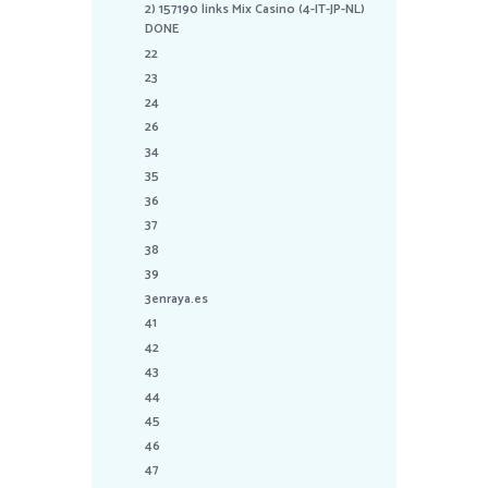
2) 157190 links Mix Casino (4-IT-JP-NL)
DONE
22
23
24
26
34
35
36
37
38
39
3enraya.es
41
42
43
44
45
46
47