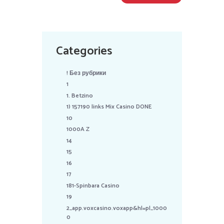
Categories
! Без рубрики
1
1. Betzino
1) 157190 links Mix Casino DONE
10
1000A Z
14
15
16
17
181-Spinbara Casino
19
2_app.voxcasino.voxapp&hl=pl_1000
0