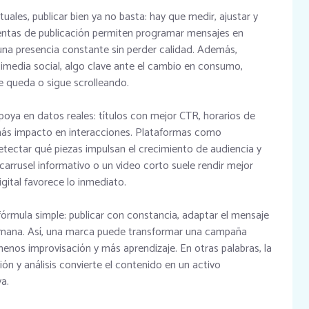
uales, publicar bien ya no basta: hay que medir, ajustar y
mientas de publicación permiten programar mensajes en
una presencia constante sin perder calidad. Además,
ltimedia social, algo clave ante el cambio en consumo,
e queda o sigue scrolleando.
poya en datos reales: títulos con mejor CTR, horarios de
ás impacto en interacciones. Plataformas como
etectar qué piezas impulsan el crecimiento de audiencia y
carrusel informativo o un video corto suele rendir mejor
gital favorece lo inmediato.
fórmula simple: publicar con constancia, adaptar el mensaje
semana. Así, una marca puede transformar una campaña
nos improvisación y más aprendizaje. En otras palabras, la
n y análisis convierte el contenido en un activo
a.