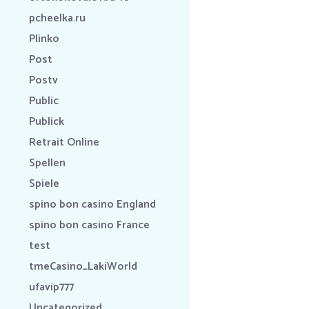
pcheelka.ru
Plinko
Post
Postv
Public
Publick
Retrait Online
Spellen
Spiele
spino bon casino England
spino bon casino France
test
tmeCasino_LakiWorld
ufavip777
Uncategorized