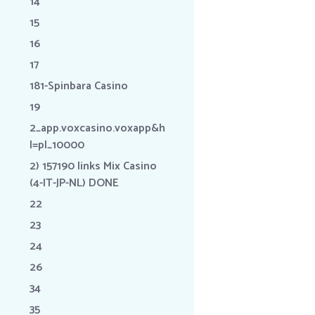
14
15
16
17
181-Spinbara Casino
19
2_app.voxcasino.voxapp&h
l=pl_10000
2) 157190 links Mix Casino
(4-IT-JP-NL) DONE
22
23
24
26
34
35