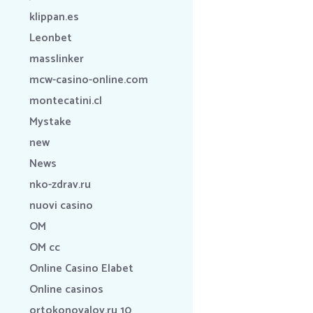
klippan.es
Leonbet
masslinker
mcw-casino-online.com
montecatini.cl
Mystake
new
News
nko-zdrav.ru
nuovi casino
OM
OM cc
Online Casino Elabet
Online casinos
ortokonovalov.ru 10