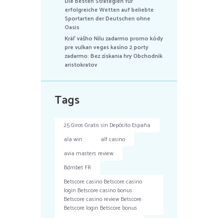
Die besten Strategien für
erfolgreiche Wetten auf beliebte
Sportarten der Deutschen ohne
Oasis
Kráľ vášho Nílu zadarmo promo kódy
pre vulkan vegas kasíno 2 porty
zadarmo: Bez získania hry Obchodník
aristokratov
Tags
25 Giros Gratis sin Depósito España
ala win
alf casino
avia masters review
Bdmbet FR
Betscore casino Betscore casino
login Betscore casino bonus
Betscore casino review Betscore
Betscore login Betscore bonus