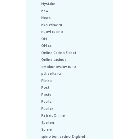
Mystake
new
News
nko-zdrav.ru
nuovi casino
OM
OM cc
Online Casino Elabet
Online casinos
ortokonovalov.ru 10
pcheelka.ru
Plinko
Post
Postv
Public
Publick
Retrait Online
Spellen
Spiele
spino bon casino England