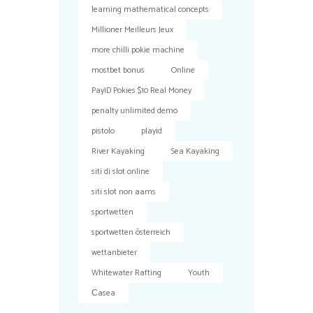
learning mathematical concepts
Millioner Meilleurs Jeux
more chilli pokie machine
mostbet bonus
Online
PayID Pokies $10 Real Money
penalty unlimited demo
pistolo
playid
River Kayaking
Sea Kayaking
siti di slot online
siti slot non aams
sportwetten
sportwetten österreich
wettanbieter
Whitewater Rafting
Youth
Сasea