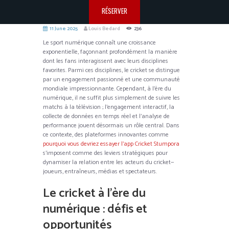
RÉSERVER
11 June 2025
Louis Bedard
236
Le sport numérique connaît une croissance
exponentielle, façonnant profondément la manière
dont les fans interagissent avec leurs disciplines
favorites. Parmi ces disciplines, le cricket se distingue
par un engagement passionné et une communauté
mondiale impressionnante. Cependant, à l’ère du
numérique, il ne suffit plus simplement de suivre les
matchs à la télévision ; l’engagement interactif, la
collecte de données en temps réel et l’analyse de
performance jouent désormais un rôle central. Dans
ce contexte, des plateformes innovantes comme
pourquoi vous devriez essayer l’app Cricket Stumpora
s’imposent comme des leviers stratégiques pour
dynamiser la relation entre les acteurs du cricket—
joueurs, entraîneurs, médias et spectateurs.
Le cricket à l’ère du
numérique : défis et
opportunités