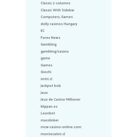
Classic 2 columns
Classic With Sidebar
Computers, Games
dolly casinos Hungary
EC
Forex News
Gambling
gambling/casino
game
Games
Giochi
imtri.cl
Jackpot bob
Jeux
Jeux de Casino Millioner
klippan.es
Leonbet
masslinker
mcw-casino-online.com
montecatini.cl