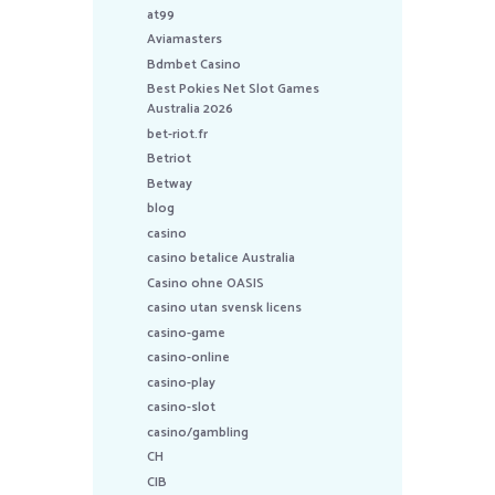
at99
Aviamasters
Bdmbet Casino
Best Pokies Net Slot Games
Australia 2026
bet-riot.fr
Betriot
Betway
blog
casino
casino betalice Australia
Casino ohne OASIS
casino utan svensk licens
casino-game
casino-online
casino-play
casino-slot
casino/gambling
CH
CIB