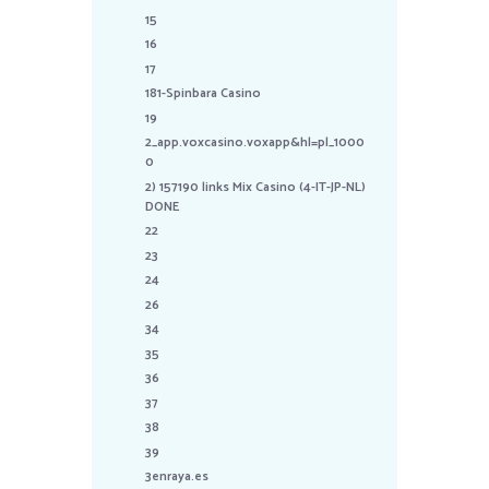
15
16
17
181-Spinbara Casino
19
2_app.voxcasino.voxapp&hl=pl_1000
0
2) 157190 links Mix Casino (4-IT-JP-NL)
DONE
22
23
24
26
34
35
36
37
38
39
3enraya.es