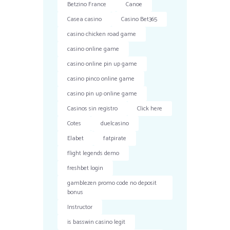
Betzino France
Canoe
Casea casino
Casino Bet365
casino chicken road game
casino online game
casino online pin up game
casino pinco online game
casino pin up online game
Casinos sin registro
Click here
Cotes
duelcasino
Elabet
fatpirate
flight legends demo
freshbet login
gamblezen promo code no deposit
bonus
Instructor
is basswin casino legit