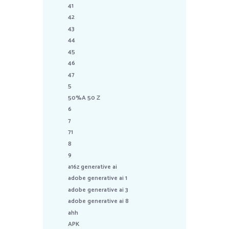
41
42
43
44
45
46
47
5
50%A 50 Z
6
7
71
8
9
a16z generative ai
adobe generative ai 1
adobe generative ai 3
adobe generative ai 8
ahh
APK