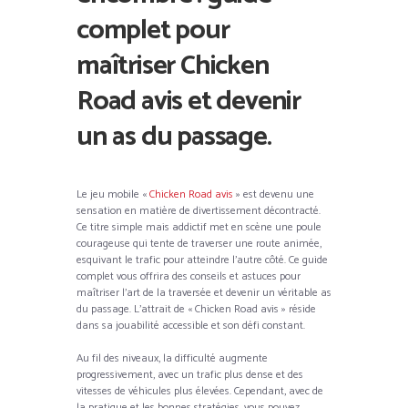
complet pour
maîtriser Chicken
Road avis et devenir
un as du passage.
Le jeu mobile «
Chicken Road avis
» est devenu une
sensation en matière de divertissement décontracté.
Ce titre simple mais addictif met en scène une poule
courageuse qui tente de traverser une route animée,
esquivant le trafic pour atteindre l’autre côté. Ce guide
complet vous offrira des conseils et astuces pour
maîtriser l’art de la traversée et devenir un véritable as
du passage. L’attrait de « Chicken Road avis » réside
dans sa jouabilité accessible et son défi constant.
Au fil des niveaux, la difficulté augmente
progressivement, avec un trafic plus dense et des
vitesses de véhicules plus élevées. Cependant, avec de
la pratique et les bonnes stratégies, vous pouvez