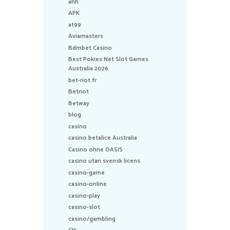
ahh
APK
at99
Aviamasters
Bdmbet Casino
Best Pokies Net Slot Games
Australia 2026
bet-riot.fr
Betriot
Betway
blog
casino
casino betalice Australia
Casino ohne OASIS
casino utan svensk licens
casino-game
casino-online
casino-play
casino-slot
casino/gambling