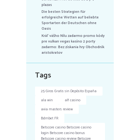
plazas
Die besten Strategien für
erfolgreiche Wetten auf beliebte
Sportarten der Deutschen ohne
Oasis
Kráľ vášho Nílu zadarmo promo kódy
pre vulkan vegas kasíno 2 porty
zadarmo: Bez získania hry Obchodník
aristokratov
Tags
25 Giros Gratis sin Depósito España
ala win
alf casino
avia masters review
Bdmbet FR
Betscore casino Betscore casino
login Betscore casino bonus
Betscore casino review Betscore