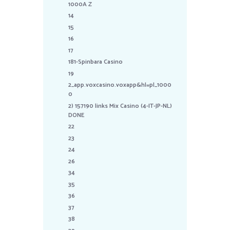
1000A Z
14
15
16
17
181-Spinbara Casino
19
2_app.voxcasino.voxapp&hl=pl_1000
0
2) 157190 links Mix Casino (4-IT-JP-NL)
DONE
22
23
24
26
34
35
36
37
38