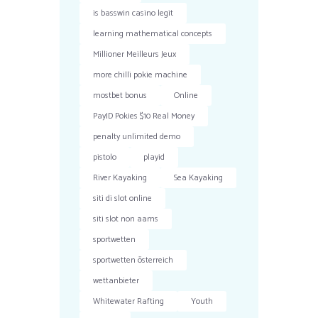
is basswin casino legit
learning mathematical concepts
Millioner Meilleurs Jeux
more chilli pokie machine
mostbet bonus
Online
PayID Pokies $10 Real Money
penalty unlimited demo
pistolo
playid
River Kayaking
Sea Kayaking
siti di slot online
siti slot non aams
sportwetten
sportwetten österreich
wettanbieter
Whitewater Rafting
Youth