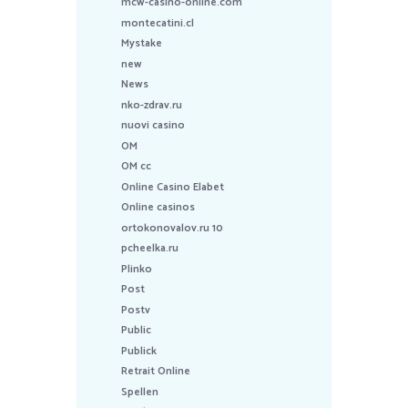
mcw-casino-online.com
montecatini.cl
Mystake
new
News
nko-zdrav.ru
nuovi casino
OM
OM cc
Online Casino Elabet
Online casinos
ortokonovalov.ru 10
pcheelka.ru
Plinko
Post
Postv
Public
Publick
Retrait Online
Spellen