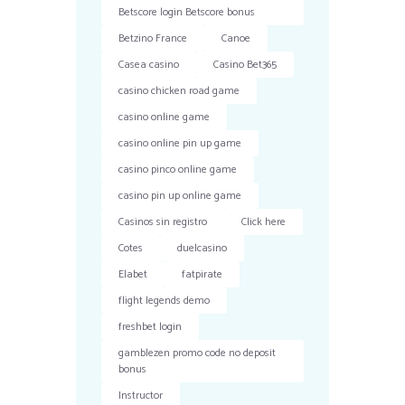
Betscore login Betscore bonus
Betzino France
Canoe
Casea casino
Casino Bet365
casino chicken road game
casino online game
casino online pin up game
casino pinco online game
casino pin up online game
Casinos sin registro
Click here
Cotes
duelcasino
Elabet
fatpirate
flight legends demo
freshbet login
gamblezen promo code no deposit
bonus
Instructor