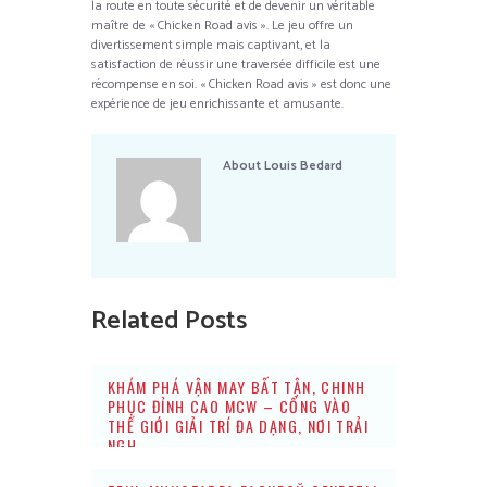
la route en toute sécurité et de devenir un véritable
maître de « Chicken Road avis ». Le jeu offre un
divertissement simple mais captivant, et la
satisfaction de réussir une traversée difficile est une
récompense en soi. « Chicken Road avis » est donc une
expérience de jeu enrichissante et amusante.
About
Louis Bedard
Related Posts
KHÁM PHÁ VẬN MAY BẤT TẬN, CHINH
PHỤC ĐỈNH CAO MCW – CỔNG VÀO
THẾ GIỚI GIẢI TRÍ ĐA DẠNG, NƠI TRẢI
NGH