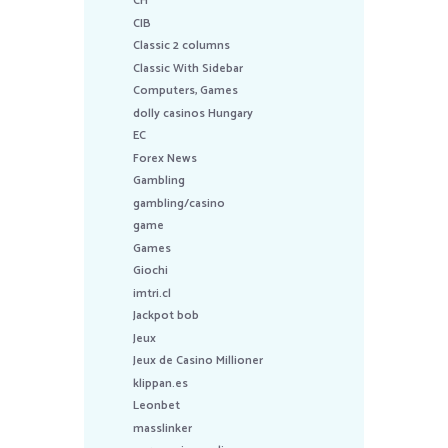
CH
CIB
Classic 2 columns
Classic With Sidebar
Computers, Games
dolly casinos Hungary
EC
Forex News
Gambling
gambling/casino
game
Games
Giochi
imtri.cl
Jackpot bob
Jeux
Jeux de Casino Millioner
klippan.es
Leonbet
masslinker