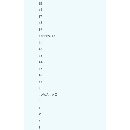
35
36
37
38
39
3enraya.es
41
42
43
44
45
46
47
5
50%A 50 Z
6
7
71
8
9