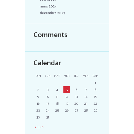
mars 2024
décembre 2023
Comments
Calendar
DIM
LUN
MAR
MER
JEU
VEN
SAM
1
2
3
4
5
6
7
8
9
10
11
12
13
14
15
16
17
18
19
20
21
22
23
24
25
26
27
28
29
30
31
Juin