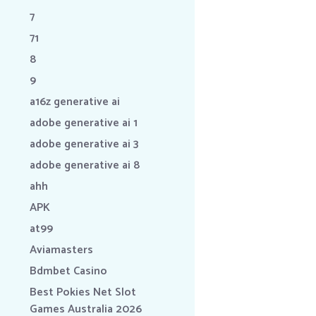
7
71
8
9
a16z generative ai
adobe generative ai 1
adobe generative ai 3
adobe generative ai 8
ahh
APK
at99
Aviamasters
Bdmbet Casino
Best Pokies Net Slot
Games Australia 2026