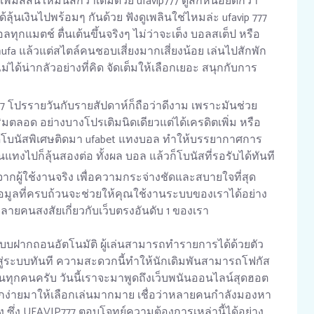
พิ่มสีสันให้มันส์กว่าเดิมด้วย ufavip777 ดูสักหน่อยดีกว่า
้ลุ้นเงินไปพร้อมๆ กันด้วย ฟังดูเพลินใช่ไหมล่ะ ufavip 777
ลทุกแมตช์ ตื่นเต้นขึ้นจริงๆ ไม่ว่าจะเต็ง บอลสเต็ป หรือ
 แล้วแต่สไตล์คนชอบเสี่ยงมากเสี่ยงน้อย เล่นไปสักพัก
ได้น่ากลัวอย่างที่คิด จัดเต็มให้เลือกเยอะ สนุกกับการ
77 โปรรายวันกับรายสัปดาห์ก็ถือว่าดีงาม เพราะมันช่วย
มตลอด อย่างบางโปรเติมนิดเดียวแต่ได้เครดิตเพิ่ม หรือ
ได้โบนัสพิเศษติดมา ufabet แทงบอล ทำให้บรรยากาศการ
แทงไปก็ลุ้นสองต่อ ทั้งผล บอล แล้วก็โบนัสที่รอรับได้ทันที
ผู้ใช้งานจริง เพื่อความกระจ่างชัดและสบายใจที่สุด
ข้อมูลที่ครบถ้วนจะช่วยให้คุณใช้งานระบบของเราได้อย่าง
ลายคนสงสัยเกี่ยวกับเว็บตรงอันดับ 1 ของเรา
บฝากถอนอัตโนมัติ ผู้เล่นสามารถทำรายการได้ด้วยตัว
ข้าสู่ระบบทันที ความสะดวกนี้ทำให้นักเดิมพันสามารถโฟกัส
พันทุกคนครับ วันนี้เราจะมาพูดถึงเว็บพนันออนไลน์สุดฮอต
กง่ายมาให้เลือกเล่นมากมาย เชื่อว่าหลายคนกำลังมองหา
ง ซึ่ง UFAVIP777 ตอบโจทย์ความต้องการเหล่านี้ได้อย่าง