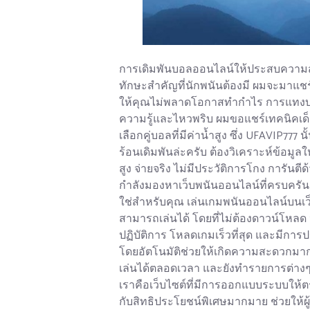
การเดิมพันบอลออนไลน์ให้ประสบความสำ
ทักษะสำคัญที่นักพนันต้องมี ผมจะมาแช
ให้คุณไม่พลาดโอกาสทำกำไร การแทงบอลส
ความรู้และไหวพริบ ผมขอแชร์เทคนิคเด็ด
เลือกคู่บอลที่มีค่าน้ำสูง ซึ่ง UFAVIP777 นั้
ร้อนเดิมพันล่ะครับ ต้องวิเคราะห์ข้อมูล
สูง จ่ายจริง ไม่มีประวัติการโกง การันต
กำลังมองหาเว็บพนันออนไลน์ที่ครบครัน
ใช่สำหรับคุณ เล่นเกมพนันออนไลน์บนเว็บไ
สามารถเล่นได้ โดยที่ไม่ต้องดาวน์โหลด หร
ปฏิบัติการ โหลดเกมเร็วที่สุด และมีการ
โดยอัตโนมัติช่วยให้เกิดความสะดวกมากยิ
เล่นได้ตลอดเวลา และยังทำรายการต่าง
เราคือเว็บไซต์ที่มีการออกแบบระบบให้ตร
กับสิทธิประโยชน์พิเศษมากมาย ช่วยให้ผู