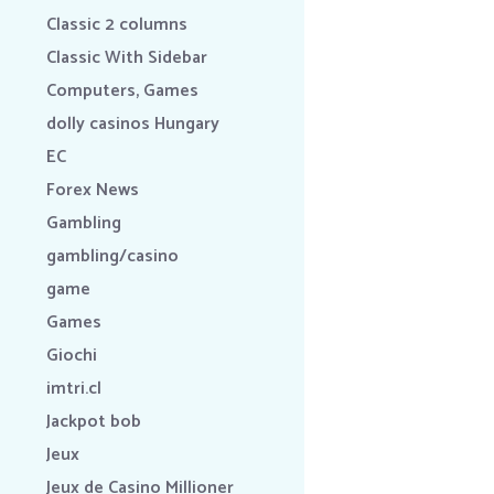
Classic 2 columns
Classic With Sidebar
Computers, Games
dolly casinos Hungary
EC
Forex News
Gambling
gambling/casino
game
Games
Giochi
imtri.cl
Jackpot bob
Jeux
Jeux de Casino Millioner