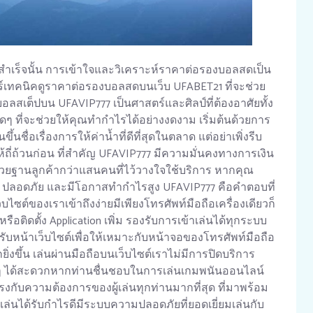
เร็จนั้น การเข้าใจและวิเคราะห์ราคาต่อรองบอลสดเป็น
ร์เทคนิคดูราคาต่อรองบอลสดบนเว็บ UFABET21 ที่จะช่วย
เต็ปบน UFAVIP777 เป็นศาสตร์และศิลป์ที่ต้องอาศัยทั้ง
ๆ ที่จะช่วยให้คุณทำกำไรได้อย่างงดงาม เริ่มต้นด้วยการ
นขึ้นชื่อเรื่องการให้ค่าน้ำที่ดีที่สุดในตลาด แต่อย่าเพิ่งรีบ
ให้ถี่ถ้วนก่อน ที่สำคัญ UFAVIP777 มีความมั่นคงทางการเงิน
ีด้วยฐานลูกค้ากว่าแสนคนที่ไว้วางใจใช้บริการ หากคุณ
 ปลอดภัย และมีโอกาสทำกำไรสูง UFAVIP777 คือคำตอบที่
ซต์ของเราเข้าถึงง่ายมีเพียงโทรศัพท์มือถือเครื่องเดียวก็
ือติดตั้ง Application เพิ่ม รองรับการเข้าเล่นได้ทุกระบบ
ปรับหน้าเว็บไซต์เพื่อให้เหมาะกับหน้าจอของโทรศัพท์มือถือ
่งขึ้น เล่นผ่านมือถือบนเว็บไซต์เราไม่มีการปิดบริการ
ๆ ได้สะดวกหากท่านชื่นชอบในการเล่นเกมพนันออนไลน์
งกับความต้องการของผู้เล่นทุกท่านมากที่สุด ที่มาพร้อม
้เล่นได้รับกำไรดีมีระบบความปลอดภัยที่ยอดเยี่ยมเล่นกับ