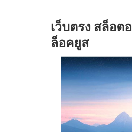
เว็บตรง สล็อต
ล็อคยูส