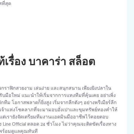
ที่สุด
เรื่อง บาคาร่า สล็อต
าพกราฟิกสวยงาม เล่นง่าย และสนุกสนาน เพียงยิงปลาใน
ับมือใหม่ แนะนำให้เริ่มจากการแทงทีมที่คุ้นเคย อย่าเพิ่ง
้จักทีม โอกาสพลาดก็ยิ่งสูง เริ่มจากลีกดังๆ อย่างพรีเมียร์ลีก
พเจ้าแห่งโชคลาภที่จะมามอบอั่งเปาและขุมทรัพย์ทองคำให้
หล แต่เรายังจัดเตรียมทีมงานแอดมินมืออาชีพไว้คอยตอบ
ne Official ตลอด 24 ชั่วโมง ไม่ว่าคุณจะติดขัดเรื่องทาง
พร้อมดูแลคุณทันที