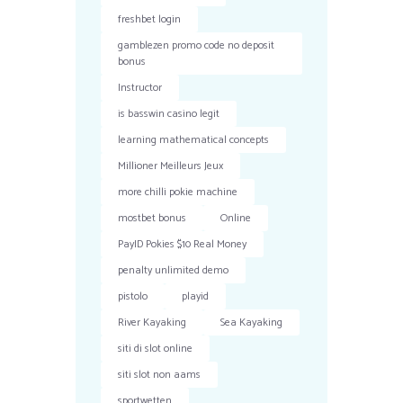
freshbet login
gamblezen promo code no deposit
bonus
Instructor
is basswin casino legit
learning mathematical concepts
Millioner Meilleurs Jeux
more chilli pokie machine
mostbet bonus
Online
PayID Pokies $10 Real Money
penalty unlimited demo
pistolo
playid
River Kayaking
Sea Kayaking
siti di slot online
siti slot non aams
sportwetten