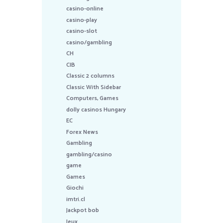
casino-online
casino-play
casino-slot
casino/gambling
CH
CIB
Classic 2 columns
Classic With Sidebar
Computers, Games
dolly casinos Hungary
EC
Forex News
Gambling
gambling/casino
game
Games
Giochi
imtri.cl
Jackpot bob
Jeux