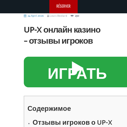
RÉSERVER
24 April 2026
Louis Bedard
230
UP-X онлайн казино
– отзывы игроков
▶️
ИГРАТЬ
Содержимое
Отзывы игроков о UP-X