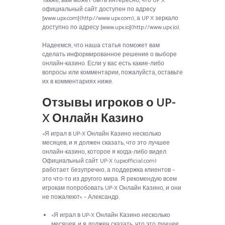
Также, вам может быть интересно, что UP X
официальный сайт доступен по адресу
[www.upx.com](http://www.upx.com), а UP X зеркало
доступно по адресу [www.upx.io](http://www.upx.io).
Надеемся, что наша статья поможет вам
сделать информированное решение о выборе
онлайн-казино. Если у вас есть какие-либо
вопросы или комментарии, пожалуйста, оставьте
их в комментариях ниже.
Отзывы игроков о UP-
X Онлайн Казино
«Я играл в UP-X Онлайн Казино несколько
месяцев, и я должен сказать, что это лучшее
онлайн-казино, которое я когда-либо видел.
Официальный сайт UP-X (upxofficial.com)
работает безупречно, а поддержка клиентов –
это что-то из другого мира. Я рекомендую всем
игрокам попробовать UP-X Онлайн Казино, и они
не пожалеют» – Александр.
«Я играл в UP-X Онлайн Казино несколько
месяцев, и я должен сказать, что это лучшее