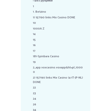
! Без рубрики
1
1. Betzino
1) 157190 links Mix Casino DONE
10
1000A Z
14
15
16
17
181-Spinbara Casino
19
2_app.voxcasino.voxapp&hl=pl_1000
0
2) 157190 links Mix Casino (4-IT-JP-NL)
DONE
22
23
24
26
34