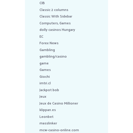
CIB
Classic 2 columns
Classic With Sidebar
Computers, Games
dolly casinos Hungary
EC
Forex News
Gambling
gambling/casino
game
Games
Giochi
imtri.cl
Jackpot bob
Jeux
Jeux de Casino Millioner
klippan.es
Leonbet
masslinker
mcw-casino-online.com