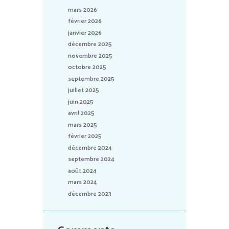
mars 2026
février 2026
janvier 2026
décembre 2025
novembre 2025
octobre 2025
septembre 2025
juillet 2025
juin 2025
avril 2025
mars 2025
février 2025
décembre 2024
septembre 2024
août 2024
mars 2024
décembre 2023