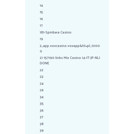
14
15
16
17
181-Spinbara Casino
19
2_app.voxcasino.voxapp&hl=pl_1000
0
2) 157190 links Mix Casino (4-IT-JP-NL)
DONE
22
23
24
26
34
35
36
37
38
39