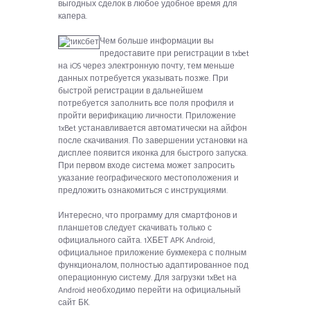
выгодных сделок в любое удобное время для
капера.
Чем больше информации вы
предоставите при регистрации в 1xbet
на iOS через электронную почту, тем меньше
данных потребуется указывать позже. При
быстрой регистрации в дальнейшем
потребуется заполнить все поля профиля и
пройти верификацию личности. Приложение
1xBet устанавливается автоматически на айфон
после скачивания. По завершении установки на
дисплее появится иконка для быстрого запуска.
При первом входе система может запросить
указание географического местоположения и
предложить ознакомиться с инструкциями.
Интересно, что программу для смартфонов и
планшетов следует скачивать только с
официального сайта. 1ХБЕТ APK Android,
официальное приложение букмекера с полным
функционалом, полностью адаптированное под
операционную систему. Для загрузки 1xBet на
Android необходимо перейти на официальный
сайт БК.