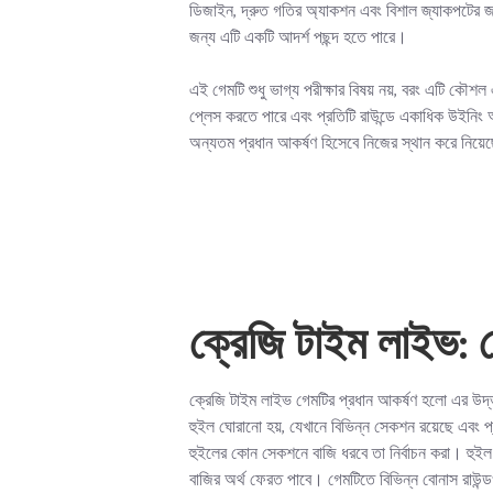
ডিজাইন, দ্রুত গতির অ্যাকশন এবং বিশাল জ্যাকপটের জ
জন্য এটি একটি আদর্শ পছন্দ হতে পারে।
এই গেমটি শুধু ভাগ্য পরীক্ষার বিষয় নয়, বরং এটি কৌশল
প্লেস করতে পারে এবং প্রতিটি রাউন্ডে একাধিক উইন
অন্যতম প্রধান আকর্ষণ হিসেবে নিজের স্থান করে নিয়ে
ক্রেজি টাইম লাইভ: গে
ক্রেজি টাইম লাইভ গেমটির প্রধান আকর্ষণ হলো এর উদ
হুইল ঘোরানো হয়, যেখানে বিভিন্ন সেকশন রয়েছে এবং 
হুইলের কোন সেকশনে বাজি ধরবে তা নির্বাচন করা। হুইল
বাজির অর্থ ফেরত পাবে। গেমটিতে বিভিন্ন বোনাস রাউন্ড