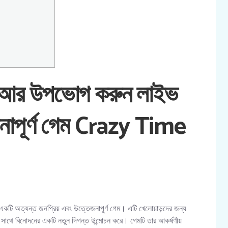
ুন আর উপভোগ করুন লাইভ
নাপূর্ণ গেম Crazy Time
কটি অত্যন্ত জনপ্রিয় এবং উত্তেজনাপূর্ণ গেম। এটি খেলোয়াড়দের জন্য
 সাথে বিনোদনের একটি নতুন দিগন্ত উন্মোচন করে। গেমটি তার আকর্ষণীয়