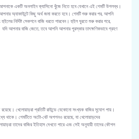
, আপনাকে একটি অনলাইন ক্যাসিনো খুঁজে নিতে হবে যেখানে এই গেমটি উপলব্ধ।
পনার অ্যাকাউন্টে কিছু অর্থ জমা করতে হবে। গেমটি শুরু করার পর, আপনি
 হুইলের নির্দিষ্ট সেকশনে বাজি ধরতে পারবেন। হুইল ঘুরতে শুরু করার পরে,
 যদি আপনার বাজি জেতে, তবে আপনি আপনার পুরস্কার তাৎক্ষণিকভাবে গ্রহণ
াবলী রয়েছে। খেলোয়াড়রা প্রতিটি রাউন্ডে যেকোনো সংখ্যক বাজির সুযোগ পায়।
ীমার মধ্যে থাকে। গেমটিতে অটো-বেট অপশনও রয়েছে, যা খেলোয়াড়দের
েলোয়াড়রা তাদের বাজির ইতিহাস দেখতে পারে এবং সেই অনুযায়ী তাদের কৌশল