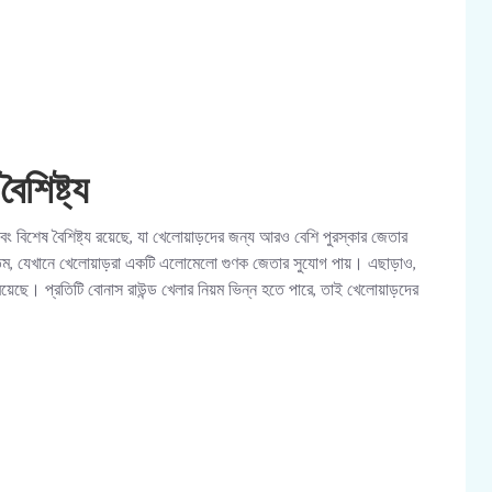
ৈশিষ্ট্য
ং বিশেষ বৈশিষ্ট্য রয়েছে, যা খেলোয়াড়দের জন্য আরও বেশি পুরস্কার জেতার
 যেখানে খেলোয়াড়রা একটি এলোমেলো গুণক জেতার সুযোগ পায়। এছাড়াও,
়েছে। প্রতিটি বোনাস রাউন্ড খেলার নিয়ম ভিন্ন হতে পারে, তাই খেলোয়াড়দের