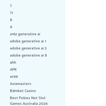
7
71
8
9
a16z generative ai
adobe generative ai 1
adobe generative ai 3
adobe generative ai 8
ahh
APK
at99
Aviamasters
Bdmbet Casino
Best Pokies Net Slot
Games Australia 2026