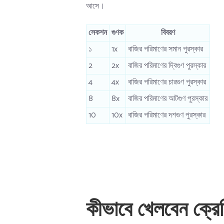
আসে।
সেকশন
গুণক
বিবরণ
১
1x
বাজির পরিমাণের সমান পুরস্কার
2
2x
বাজির পরিমাণের দ্বিগুণ পুরস্কার
4
4x
বাজির পরিমাণের চারগুণ পুরস্কার
8
8x
বাজির পরিমাণের আটগুণ পুরস্কার
10
10x
বাজির পরিমাণের দশগুণ পুরস্কার
কীভাবে খেলবেন ক্র