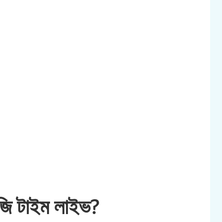
েজি টাইম লাইভ?