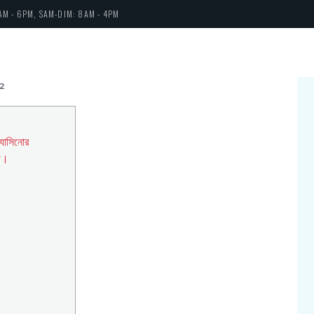
AM - 6PM, SAM-DIM: 8AM - 4PM
2
যাসিনোর
গ।