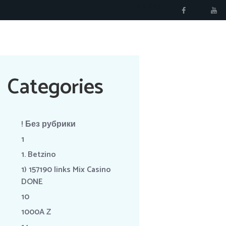
RÉSERVER
Categories
! Без рубрики
1
1. Betzino
1) 157190 links Mix Casino
DONE
10
1000A Z