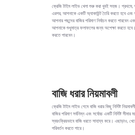
ক্রেজি টাইম লাইভ খেলা শুরু করা খুবই সহজ। প্রথমে
এরপর, আপনাকে একটি অ্যাকাউন্ট তৈরি করতে হবে এবং আ
আপনার পছন্দের বাজির পরিমাণ নির্বাচন করতে পারবেন এবং
আপনাকে শুধুমাত্র ফলাফলের জন্য অপেক্ষা করতে হবে।
করতে পারবেন।
বাজি ধরার নিয়মাবলী
ক্রেজি টাইম লাইভ গেমে বাজি ধরার কিছু নির্দিষ্ট নিয়ম
বাজির পরিমাণ সর্বনিম্ন এবং সর্বোচ্চ একটি নির্দিষ্ট স
স্বয়ংক্রিয়ভাবে বাজি ধরতে সাহায্য করে। এছাড়াও, খ
পরিবর্তন করতে পারে।