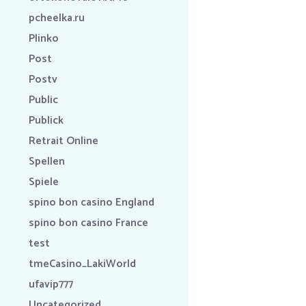
pcheelka.ru
Plinko
Post
Postv
Public
Publick
Retrait Online
Spellen
Spiele
spino bon casino England
spino bon casino France
test
tmeCasino_LakiWorld
ufavip777
Uncategorized