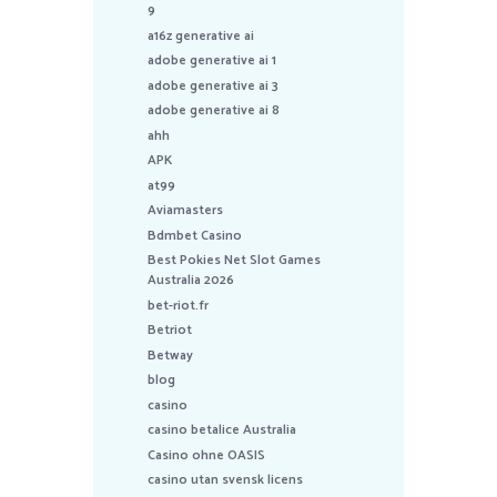
9
a16z generative ai
adobe generative ai 1
adobe generative ai 3
adobe generative ai 8
ahh
APK
at99
Aviamasters
Bdmbet Casino
Best Pokies Net Slot Games
Australia 2026
bet-riot.fr
Betriot
Betway
blog
casino
casino betalice Australia
Casino ohne OASIS
casino utan svensk licens