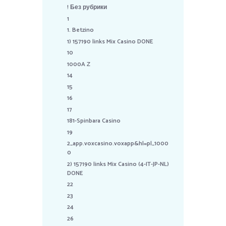
! Без рубрики
1
1. Betzino
1) 157190 links Mix Casino DONE
10
1000A Z
14
15
16
17
181-Spinbara Casino
19
2_app.voxcasino.voxapp&hl=pl_1000
0
2) 157190 links Mix Casino (4-IT-JP-NL)
DONE
22
23
24
26