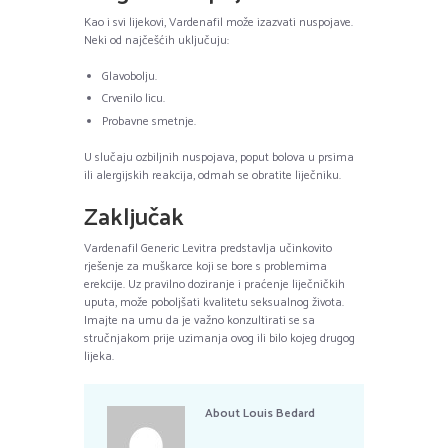
Kao i svi lijekovi, Vardenafil može izazvati nuspojave.
Neki od najčešćih uključuju:
Glavobolju.
Crvenilo licu.
Probavne smetnje.
U slučaju ozbiljnih nuspojava, poput bolova u prsima
ili alergijskih reakcija, odmah se obratite liječniku.
Zaključak
Vardenafil Generic Levitra predstavlja učinkovito
rješenje za muškarce koji se bore s problemima
erekcije. Uz pravilno doziranje i praćenje liječničkih
uputa, može poboljšati kvalitetu seksualnog života.
Imajte na umu da je važno konzultirati se sa
stručnjakom prije uzimanja ovog ili bilo kojeg drugog
lijeka.
About
Louis Bedard