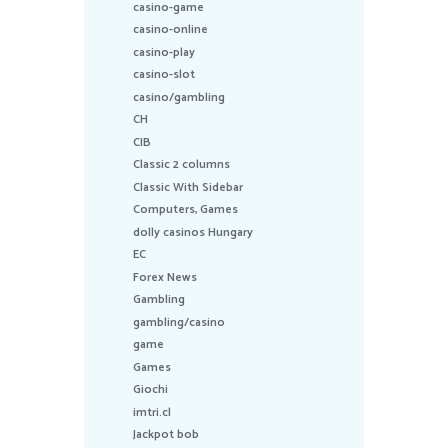
casino-game
casino-online
casino-play
casino-slot
casino/gambling
CH
CIB
Classic 2 columns
Classic With Sidebar
Computers, Games
dolly casinos Hungary
EC
Forex News
Gambling
gambling/casino
game
Games
Giochi
imtri.cl
Jackpot bob