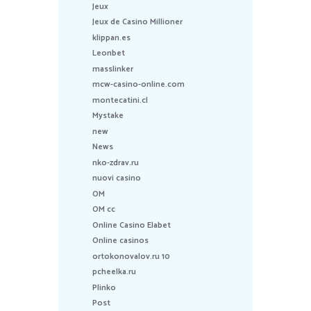
Jeux
Jeux de Casino Millioner
klippan.es
Leonbet
masslinker
mcw-casino-online.com
montecatini.cl
Mystake
new
News
nko-zdrav.ru
nuovi casino
OM
OM cc
Online Casino Elabet
Online casinos
ortokonovalov.ru 10
pcheelka.ru
Plinko
Post