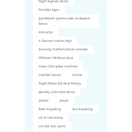
flight legends demo
freshbet login
gamblezen promo code no deposit
bonus
Instructor
is basswin casino legit
learning mathematical concepts
Millioner Meilleurs Jeux
more chilli pokie machine
mostbet bonus
Online
PayID Pokies $10 Real Money
penalty unlimited demo
pistolo
playid
River Kayaking
Sea Kayaking
siti di slot online
siti slot non aams