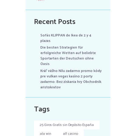
Recent Posts
Sofás KLIPPAN de Ikea de 2 y 4
plazas
Die besten Strategien für
erfolgreiche Wetten auf beliebte
Sportarten der Deutschen ohne
Oasis
Kráľ vášho Nílu zadarmo promo kódy
pre vulkan vegas kasíno 2 porty
zadarmo: Bez získania hry Obchodník
aristokratov
Tags
25 Giros Gratis sin Depósito España
ala win
alf casino