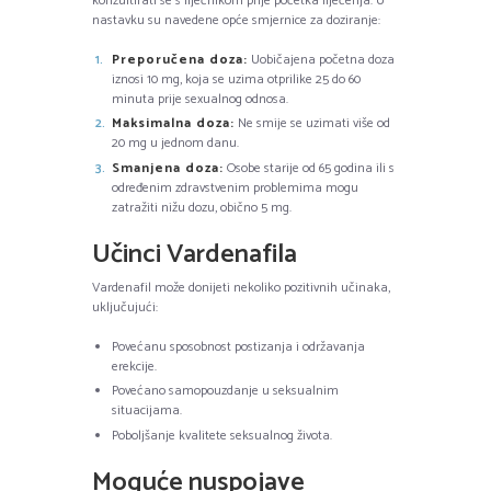
konzultirati se s liječnikom prije početka liječenja. U
nastavku su navedene opće smjernice za doziranje:
Preporučena doza:
Uobičajena početna doza
iznosi 10 mg, koja se uzima otprilike 25 do 60
minuta prije sexualnog odnosa.
Maksimalna doza:
Ne smije se uzimati više od
20 mg u jednom danu.
Smanjena doza:
Osobe starije od 65 godina ili s
određenim zdravstvenim problemima mogu
zatražiti nižu dozu, obično 5 mg.
Učinci Vardenafila
Vardenafil može donijeti nekoliko pozitivnih učinaka,
uključujući:
Povećanu sposobnost postizanja i održavanja
erekcije.
Povećano samopouzdanje u seksualnim
situacijama.
Poboljšanje kvalitete seksualnog života.
Moguće nuspojave