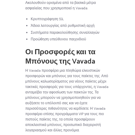
Ακολουθούν ορισμένα από τα βασικά μέτρα
ασφαλείας που χρησιμοποιεί η Vavada:
Κρυπτογράφηση SSL
Άδεια λειτουργίας από ρυθμιστική αρχή
Συστήματα παρακολούθησης συναλλαγών
Προώθηση υπεύθυνου παιχνιδιού
Οι Προσφορές και τα
Μπόνους της Vavada
Η Vavada προσφέρει μια πληθώρα ελκυστικών
προσφορών και μπόνους για τους παίκτες της. Από
μπόνους καλωσορίσματος για νέους παίκτες μέχρι
τακτικές προσφορές για τους υπάρχοντες, η Vavada
ανταμείβει την αφοσίωση των παικτών της. Τα
μπόνους μπορούν να χρησιμοποιηθούν για να
αυξήσετε το υπόλοιπό σας και να έχετε
περισσότερες πιθανότητες να κερδίσετε. Η Vavada
προσφέρει επίσης προγράμματα VIP για τους πιο
πιστούς παίκτες της, τα οποία προσφέρουν
αποκλειστικά μπόνους, προσωπικό διαχειριστή
λογαριασμού και άλλες προνόμια.