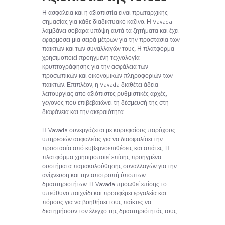
Η ασφάλεια και η αξιοπιστία είναι πρωταρχικής
σημασίας για κάθε διαδικτυακό καζίνο. Η Vavada
λαμβάνει σοβαρά υπόψη αυτά τα ζητήματα και έχει
εφαρμόσει μια σειρά μέτρων για την προστασία των
παικτών και των συναλλαγών τους. Η πλατφόρμα
χρησιμοποιεί προηγμένη τεχνολογία
κρυπτογράφησης για την ασφάλεια των
προσωπικών και οικονομικών πληροφοριών των
παικτών. Επιπλέον, η Vavada διαθέτει άδεια
λειτουργίας από αξιόπιστες ρυθμιστικές αρχές,
γεγονός που επιβεβαιώνει τη δέσμευσή της στη
διαφάνεια και την ακεραιότητα.
Η Vavada συνεργάζεται με κορυφαίους παρόχους
υπηρεσιών ασφαλείας για να διασφαλίσει την
προστασία από κυβερνοεπιθέσεις και απάτες. Η
πλατφόρμα χρησιμοποιεί επίσης προηγμένα
συστήματα παρακολούθησης συναλλαγών για την
ανίχνευση και την αποτροπή ύποπτων
δραστηριοτήτων. Η Vavada προωθεί επίσης το
υπεύθυνο παιχνίδι και προσφέρει εργαλεία και
πόρους για να βοηθήσει τους παίκτες να
διατηρήσουν τον έλεγχο της δραστηριότητάς τους.