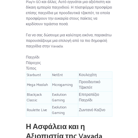
Play’n GO και άλλες. Αυτό εγγυάται μια αξιόπιστη και
δίκαιη εμπειρία παιχνιδιού. Η πλατφόρμα προσφέρει
επίσης παιχνίδια με προοδευτικά τζακπότ, τα οποία
προσφέρουν την ευκαιρία στους παίκτες να
κερδίσουν τεράστια ποσά.
Για να σας δώσουμε μια καλύτερη εικόνα, παρακάτω
παρουσιάζουμε μια επιλογή από τα πιο δημοφιλή
παιχνίδια στην Vavada:
Παιχνίδι
Πάροχος
Τύπος
Starburst
NetEnt
Κουλοχέτη
Προοδευτικό
Mega Moolah
Microgaming
Τζακπότ
Blackjack
Evolution
Επιτραπέζιο
Classic
Gaming
Παιχνίδι
Evolution
Roulette Live
Ζωντανό Καζίνο
Gaming
Η Ασφάλεια και η
Αξιοπιστία της Vavada