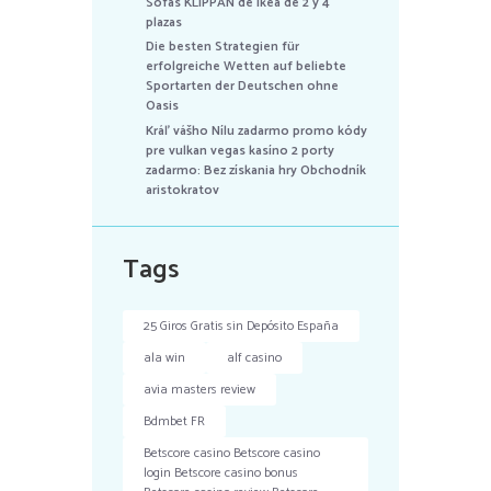
Sofás KLIPPAN de Ikea de 2 y 4
plazas
Die besten Strategien für
erfolgreiche Wetten auf beliebte
Sportarten der Deutschen ohne
Oasis
Kráľ vášho Nílu zadarmo promo kódy
pre vulkan vegas kasíno 2 porty
zadarmo: Bez získania hry Obchodník
aristokratov
Tags
25 Giros Gratis sin Depósito España
ala win
alf casino
avia masters review
Bdmbet FR
Betscore casino Betscore casino
login Betscore casino bonus