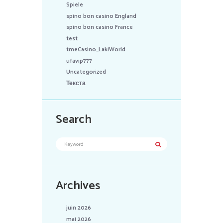
Spiele
spino bon casino England
spino bon casino France
test
tmeCasino_LakiWorld
ufavip777
Uncategorized
Текста
Search
Archives
juin 2026
mai 2026