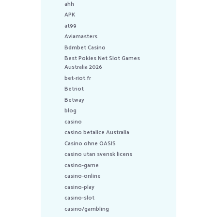
ahh
APK
at99
Aviamasters
Bdmbet Casino
Best Pokies Net Slot Games
Australia 2026
bet-riot.fr
Betriot
Betway
blog
casino
casino betalice Australia
Casino ohne OASIS
casino utan svensk licens
casino-game
casino-online
casino-play
casino-slot
casino/gambling