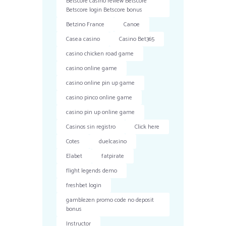
Betscore casino review Betscore
Betscore login Betscore bonus
Betzino France
Canoe
Casea casino
Casino Bet365
casino chicken road game
casino online game
casino online pin up game
casino pinco online game
casino pin up online game
Casinos sin registro
Click here
Cotes
duelcasino
Elabet
fatpirate
flight legends demo
freshbet login
gamblezen promo code no deposit
bonus
Instructor