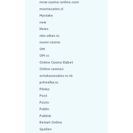
mcw-casino-online.com
montecatini.cl
Mystake
new
News
nko-zdrav.ru
nuovi casino
OM
OM cc
Online Casino Elabet
Online casinos
ortokonovalov.ru 10
pcheelka.ru
Plinko
Post
Postv
Public
Publick
Retrait Online
Spellen