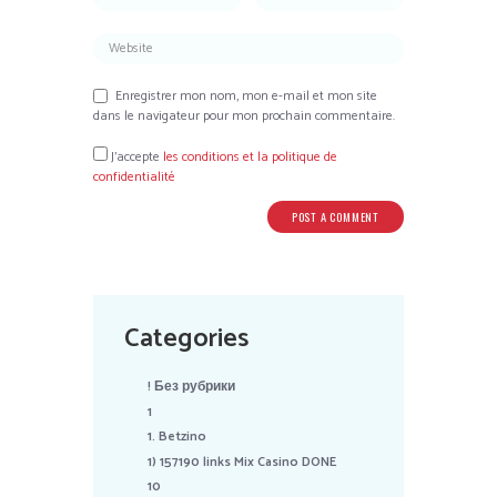
Enregistrer mon nom, mon e-mail et mon site
dans le navigateur pour mon prochain commentaire.
J’accepte
les conditions et la politique de
confidentialité
Categories
! Без рубрики
1
1. Betzino
1) 157190 links Mix Casino DONE
10