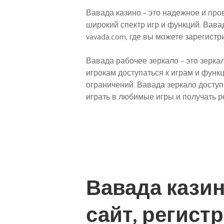
Вавада казино – это надежное и про
широкий спектр игр и функций. Вав
vavada.com, где вы можете зарегистр
Вавада рабочее зеркало – это зерка
игрокам доступаться к играм и функ
ограничений. Вавада зеркало доступ
играть в любимые игры и получать 
Вавада кази
сайт, регистр