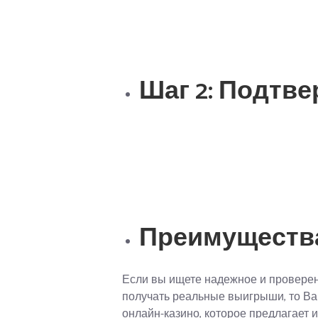
Шаг 2: Подтв
Преимущества
Если вы ищете надежное и проверен
получать реальные выигрыши, то Вав
онлайн-казино, которое предлагает и