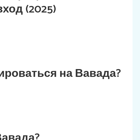
ход (2025)
ироваться на Вавада?
Вавада?