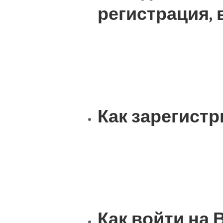
регистрация, в
Как зарегистр
Как войти на 