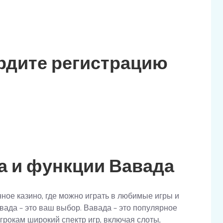
ердите регистрацию
 и функции Вавада
ное казино, где можно играть в любимые игры и
ада – это ваш выбор. Вавада – это популярное
грокам широкий спектр игр, включая слоты,