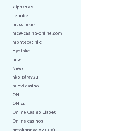
klippan.es
Leonbet
masslinker
mcw-casino-online.com
montecatini.cl
Mystake
new
News
nko-zdrav.ru
nuovi casino
OM
OM cc
Online Casino Elabet
Online casinos
ortokonovalov.ru 10