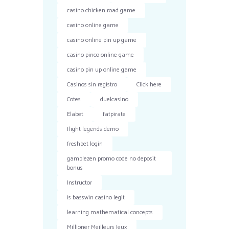
casino chicken road game
casino online game
casino online pin up game
casino pinco online game
casino pin up online game
Casinos sin registro
Click here
Cotes
duelcasino
Elabet
fatpirate
flight legends demo
freshbet login
gamblezen promo code no deposit
bonus
Instructor
is basswin casino legit
learning mathematical concepts
Millioner Meilleurs Jeux