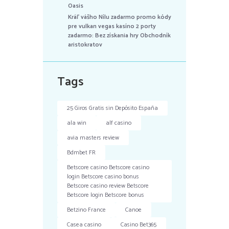
Oasis
Kráľ vášho Nílu zadarmo promo kódy
pre vulkan vegas kasíno 2 porty
zadarmo: Bez získania hry Obchodník
aristokratov
Tags
25 Giros Gratis sin Depósito España
ala win
alf casino
avia masters review
Bdmbet FR
Betscore casino Betscore casino
login Betscore casino bonus
Betscore casino review Betscore
Betscore login Betscore bonus
Betzino France
Canoe
Casea casino
Casino Bet365