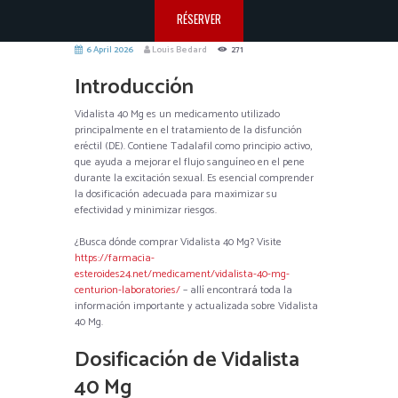
RÉSERVER
6 April 2026
Louis Bedard
271
Introducción
Vidalista 40 Mg es un medicamento utilizado
principalmente en el tratamiento de la disfunción
eréctil (DE). Contiene Tadalafil como principio activo,
que ayuda a mejorar el flujo sanguíneo en el pene
durante la excitación sexual. Es esencial comprender
la dosificación adecuada para maximizar su
efectividad y minimizar riesgos.
¿Busca dónde comprar Vidalista 40 Mg? Visite
https://farmacia-
esteroides24.net/medicament/vidalista-40-mg-
centurion-laboratories/
– allí encontrará toda la
información importante y actualizada sobre Vidalista
40 Mg.
Dosificación de Vidalista
40 Mg