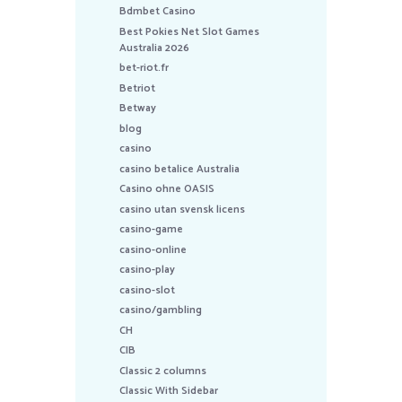
Bdmbet Casino
Best Pokies Net Slot Games
Australia 2026
bet-riot.fr
Betriot
Betway
blog
casino
casino betalice Australia
Casino ohne OASIS
casino utan svensk licens
casino-game
casino-online
casino-play
casino-slot
casino/gambling
CH
CIB
Classic 2 columns
Classic With Sidebar