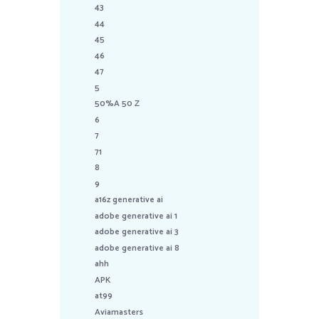
43
44
45
46
47
5
50%A 50 Z
6
7
71
8
9
a16z generative ai
adobe generative ai 1
adobe generative ai 3
adobe generative ai 8
ahh
APK
at99
Aviamasters