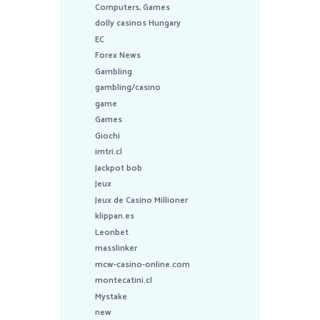
Computers, Games
dolly casinos Hungary
EC
Forex News
Gambling
gambling/casino
game
Games
Giochi
imtri.cl
Jackpot bob
Jeux
Jeux de Casino Millioner
klippan.es
Leonbet
masslinker
mcw-casino-online.com
montecatini.cl
Mystake
new