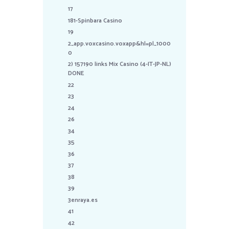
17
181-Spinbara Casino
19
2_app.voxcasino.voxapp&hl=pl_1000
0
2) 157190 links Mix Casino (4-IT-JP-NL)
DONE
22
23
24
26
34
35
36
37
38
39
3enraya.es
41
42