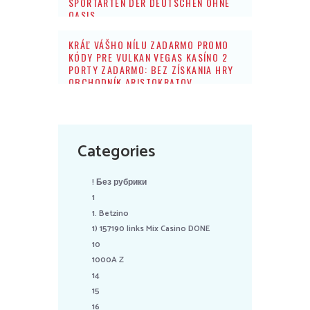
SPORTARTEN DER DEUTSCHEN OHNE
OASIS
KRÁĽ VÁŠHO NÍLU ZADARMO PROMO
KÓDY PRE VULKAN VEGAS KASÍNO 2
PORTY ZADARMO: BEZ ZÍSKANIA HRY
OBCHODNÍK ARISTOKRATOV
Categories
! Без рубрики
1
1. Betzino
1) 157190 links Mix Casino DONE
10
1000A Z
14
15
16