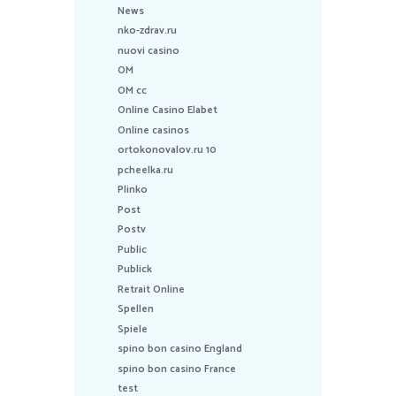
News
nko-zdrav.ru
nuovi casino
OM
OM cc
Online Casino Elabet
Online casinos
ortokonovalov.ru 10
pcheelka.ru
Plinko
Post
Postv
Public
Publick
Retrait Online
Spellen
Spiele
spino bon casino England
spino bon casino France
test