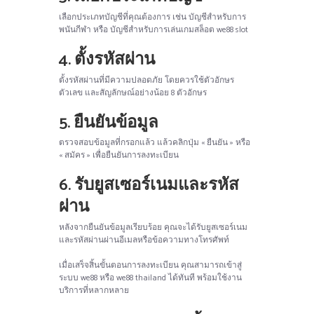
เลือกประเภทบัญชีที่คุณต้องการ เช่น บัญชีสำหรับการ
พนันกีฬา หรือ บัญชีสำหรับการเล่นเกมสล็อต we88 slot
4. ตั้งรหัสผ่าน
ตั้งรหัสผ่านที่มีความปลอดภัย โดยควรใช้ตัวอักษร
ตัวเลข และสัญลักษณ์อย่างน้อย 8 ตัวอักษร
5. ยืนยันข้อมูล
ตรวจสอบข้อมูลที่กรอกแล้ว แล้วคลิกปุ่ม « ยืนยัน » หรือ
« สมัคร » เพื่อยืนยันการลงทะเบียน
6. รับยูสเซอร์เนมและรหัส
ผ่าน
หลังจากยืนยันข้อมูลเรียบร้อย คุณจะได้รับยูสเซอร์เนม
และรหัสผ่านผ่านอีเมลหรือข้อความทางโทรศัพท์
เมื่อเสร็จสิ้นขั้นตอนการลงทะเบียน คุณสามารถเข้าสู่
ระบบ we88 หรือ we88 thailand ได้ทันที พร้อมใช้งาน
บริการที่หลากหลาย