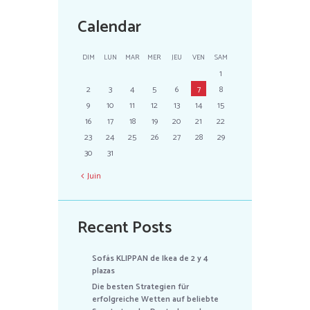
Calendar
DIM
LUN
MAR
MER
JEU
VEN
SAM
1
2
3
4
5
6
7
8
9
10
11
12
13
14
15
16
17
18
19
20
21
22
23
24
25
26
27
28
29
30
31
Juin
Recent Posts
Sofás KLIPPAN de Ikea de 2 y 4
plazas
Die besten Strategien für
erfolgreiche Wetten auf beliebte