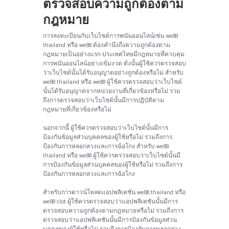
ตรวจสอบความถูกต้องตาม
กฎหมาย
การลงทะเบียนกับเว็บไซต์การพนันออนไลน์เช่น we88
thailand หรือ we88 ต้องคำนึงถึงความถูกต้องตาม
กฎหมายเป็นอย่างแรก ประเทศไทยมีกฎหมายที่ควบคุม
การพนันออนไลน์อย่างเข้มงวด ดังนั้นผู้ใช้ควรตรวจสอบ
ว่าเว็บไซต์นั้นได้รับอนุญาตอย่างถูกต้องหรือไม่ สำหรับ
we88 thailand หรือ we88 ผู้ใช้ควรตรวจสอบว่าเว็บไซต์
นั้นได้รับอนุญาตจากหน่วยงานที่เกี่ยวข้องหรือไม่ รวม
ถึงการตรวจสอบว่าเว็บไซต์นั้นมีการปฏิบัติตาม
กฎหมายที่เกี่ยวข้องหรือไม่
นอกจากนี้ ผู้ใช้ควรตรวจสอบว่าเว็บไซต์นั้นมีการ
ป้องกันข้อมูลส่วนบุคคลของผู้ใช้หรือไม่ รวมถึงการ
ป้องกันการหลอกลวงและการฉ้อโกง สำหรับ we88
thailand หรือ we88 ผู้ใช้ควรตรวจสอบว่าเว็บไซต์นั้นมี
การป้องกันข้อมูลส่วนบุคคลของผู้ใช้หรือไม่ รวมถึงการ
ป้องกันการหลอกลวงและการฉ้อโกง
สำหรับการดาวน์โหลดแอปพลิเคชัน we88 thailand หรือ
we88 slot ผู้ใช้ควรตรวจสอบว่าแอปพลิเคชันนั้นมีการ
ตรวจสอบความถูกต้องตามกฎหมายหรือไม่ รวมถึงการ
ตรวจสอบว่าแอปพลิเคชันนั้นมีการป้องกันข้อมูลส่วน