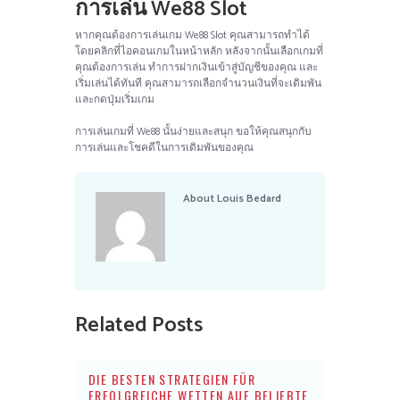
การเล่น We88 Slot
หากคุณต้องการเล่นเกม We88 Slot คุณสามารถทำได้
โดยคลิกที่ไอคอนเกมในหน้าหลัก หลังจากนั้นเลือกเกมที่
คุณต้องการเล่น ทำการฝากเงินเข้าสู่บัญชีของคุณ และ
เริ่มเล่นได้ทันที คุณสามารถเลือกจำนวนเงินที่จะเดิมพัน
และกดปุ่มเริ่มเกม
การเล่นเกมที่ We88 นั้นง่ายและสนุก ขอให้คุณสนุกกับ
การเล่นและโชคดีในการเดิมพันของคุณ
About
Louis Bedard
Related Posts
DIE BESTEN STRATEGIEN FÜR
ERFOLGREICHE WETTEN AUF BELIEBTE