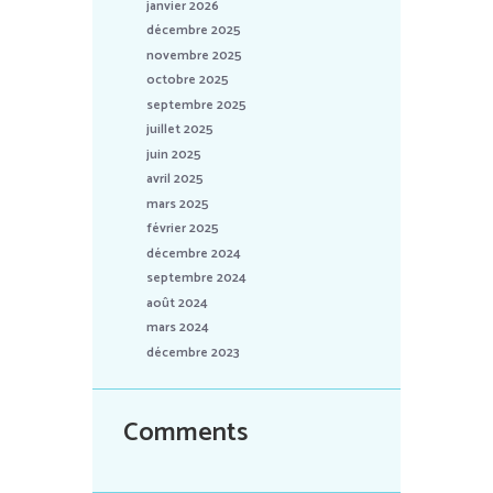
janvier 2026
décembre 2025
novembre 2025
octobre 2025
septembre 2025
juillet 2025
juin 2025
avril 2025
mars 2025
février 2025
décembre 2024
septembre 2024
août 2024
mars 2024
décembre 2023
Comments