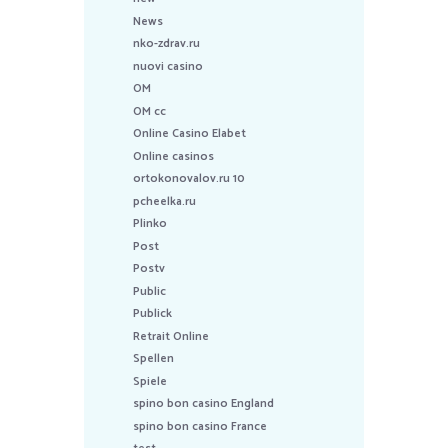
News
nko-zdrav.ru
nuovi casino
OM
OM cc
Online Casino Elabet
Online casinos
ortokonovalov.ru 10
pcheelka.ru
Plinko
Post
Postv
Public
Publick
Retrait Online
Spellen
Spiele
spino bon casino England
spino bon casino France