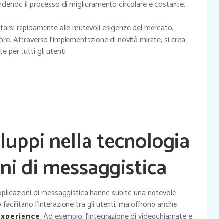
ndendo il processo di miglioramento circolare e costante.
arsi rapidamente alle mutevoli esigenze del mercato,
ore. Attraverso l’implementazione di novità mirate, si crea
 per tutti gli utenti.
iluppi nella tecnologia
oni di messaggistica
applicazioni di messaggistica hanno subito una notevole
 facilitano l’interazione tra gli utenti, ma offrono anche
experience
. Ad esempio, l’integrazione di videochiamate e