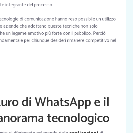
rte integrante del processo.
 tecnologie di comunicazione hanno reso possibile un utilizzo
e. Le aziende che adottano queste tecniche non solo
che un legame emotivo più forte con il pubblico. Perciò,
 fondamentale per chiunque desideri rimanere competitivo nel
turo di WhatsApp e il
panorama tecnologico