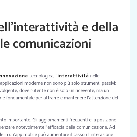
l’interattività e della
le comunicazioni
innovazione
tecnologica, l’
interattività
nelle
 applicazioni moderne non sono più solo strumenti passivi;
olgente, dove l’utente non è solo un ricevente, ma un
è fondamentale per attrarre e mantenere l’attenzione del
nto importante. Gli aggiornamenti frequenti e la posizione
luenzare notevolmente l’efficacia della comunicazione. Ad
le in un’app mobile può aumentare il tasso di interazione