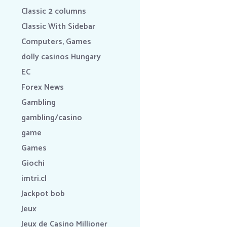
Classic 2 columns
Classic With Sidebar
Computers, Games
dolly casinos Hungary
EC
Forex News
Gambling
gambling/casino
game
Games
Giochi
imtri.cl
Jackpot bob
Jeux
Jeux de Casino Millioner