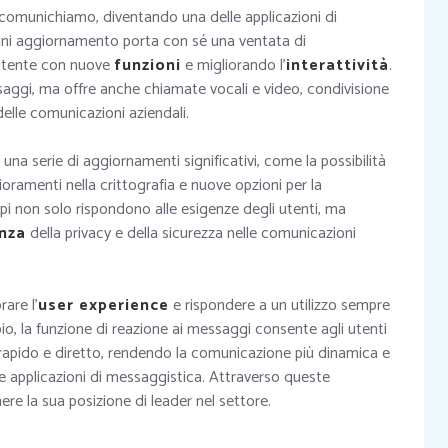
 comunichiamo, diventando una delle applicazioni di
gni aggiornamento porta con sé una ventata di
 utente con nuove
funzioni
e migliorando l’
interattività
.
ssaggi, ma offre anche chiamate vocali e video, condivisione
 delle comunicazioni aziendali.
una serie di aggiornamenti significativi, come la possibilità
ramenti nella crittografia e nuove opzioni per la
ppi non solo rispondono alle esigenze degli utenti, ma
nza
della privacy e della sicurezza nelle comunicazioni
are l’
user experience
e rispondere a un utilizzo sempre
io, la funzione di reazione ai messaggi consente agli utenti
rapido e diretto, rendendo la comunicazione più dinamica e
e applicazioni di messaggistica. Attraverso queste
e la sua posizione di leader nel settore.