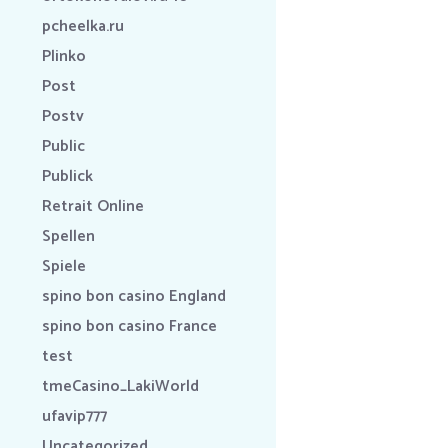
pcheelka.ru
Plinko
Post
Postv
Public
Publick
Retrait Online
Spellen
Spiele
spino bon casino England
spino bon casino France
test
tmeCasino_LakiWorld
ufavip777
Uncategorized