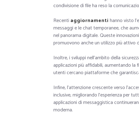
condivisione di file ha reso la comunicazi
Recenti
aggiornamenti
hanno visto l’
messaggi e le chat temporanee, che aum
nel panorama digitale. Queste innovazioni
promuovono anche un utilizzo più attivo d
Inoltre, i sviluppi nell’ambito della sicur
applicazioni più affidabili, aumentando la 
utenti cercano piattaforme che garantisca
Infine, l’attenzione crescente verso l’acces
inclusive, migliorando l’esperienza per tut
applicazioni di messaggistica continuerann
moderna.