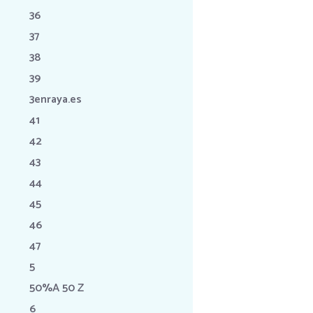
36
37
38
39
3enraya.es
41
42
43
44
45
46
47
5
50%A 50 Z
6