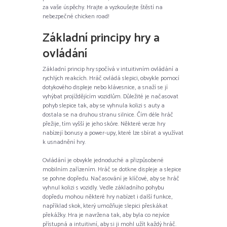
za vaše úspěchy. Hrajte a vyzkoušejte štěstí na
nebezpečné chicken road!
Základní principy hry a
ovládání
Základní princip hry spočívá v intuitivním ovládání a
rychlých reakcích. Hráč ovládá slepici, obvykle pomocí
dotykového displeje nebo klávesnice, a snaží se jí
vyhýbat projíždějícím vozidlům. Důležité je načasovat
pohyb slepice tak, aby se vyhnula kolizi s auty a
dostala se na druhou stranu silnice. Čím déle hráč
přežije, tím vyšší je jeho skóre. Některé verze hry
nabízejí bonusy a power-upy, které lze sbírat a využívat
k usnadnění hry.
Ovládání je obvykle jednoduché a přizpůsobené
mobilním zařízením. Hráč se dotkne displeje a slepice
se pohne dopředu. Načasování je klíčové, aby se hráč
vyhnul kolizi s vozidly. Vedle základního pohybu
dopředu mohou některé hry nabízet i další funkce,
například skok, který umožňuje slepici přeskákat
překážky. Hra je navržena tak, aby byla co nejvíce
přístupná a intuitivní, aby si ji mohl užít každý hráč.