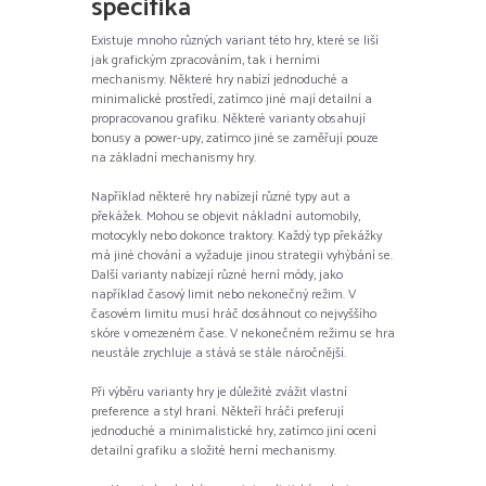
specifika
Existuje mnoho různých variant této hry, které se liší
jak grafickým zpracováním, tak i herními
mechanismy. Některé hry nabízí jednoduché a
minimalické prostředí, zatímco jiné mají detailní a
propracovanou grafiku. Některé varianty obsahují
bonusy a power-upy, zatímco jiné se zaměřují pouze
na základní mechanismy hry.
Například některé hry nabízejí různé typy aut a
překážek. Mohou se objevit nákladní automobily,
motocykly nebo dokonce traktory. Každý typ překážky
má jiné chování a vyžaduje jinou strategii vyhýbání se.
Další varianty nabízejí různé herní módy, jako
například časový limit nebo nekonečný režim. V
časovém limitu musí hráč dosáhnout co nejvyššího
skóre v omezeném čase. V nekonečném režimu se hra
neustále zrychluje a stává se stále náročnější.
Při výběru varianty hry je důležité zvážit vlastní
preference a styl hraní. Někteří hráči preferují
jednoduché a minimalistické hry, zatímco jiní ocení
detailní grafiku a složité herní mechanismy.