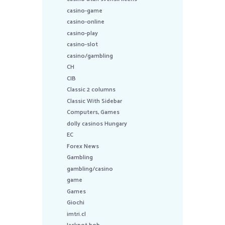
casino-game
casino-online
casino-play
casino-slot
casino/gambling
CH
CIB
Classic 2 columns
Classic With Sidebar
Computers, Games
dolly casinos Hungary
EC
Forex News
Gambling
gambling/casino
game
Games
Giochi
imtri.cl