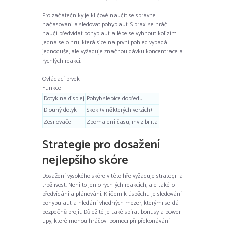
Pro začátečníky je klíčové naučit se správné
načasování a sledovat pohyb aut. S praxí se hráč
naučí předvídat pohyb aut a lépe se vyhnout kolizím.
Jedná se o hru, která sice na první pohled vypadá
jednoduše, ale vyžaduje značnou dávku koncentrace a
rychlých reakcí.
Ovládací prvek
Funkce
Dotyk na displej
Pohyb slepice dopředu
Dlouhý dotyk
Skok (v některých verzích)
Zesilovače
Zpomalení času, invizibilita
Strategie pro dosažení
nejlepšího skóre
Dosažení vysokého skóre v této hře vyžaduje strategii a
trpělivost. Není to jen o rychlých reakcích, ale také o
předvídání a plánování. Klíčem k úspěchu je sledování
pohybu aut a hledání vhodných mezer, kterými se dá
bezpečně projít. Důležité je také sbírat bonusy a power-
upy, které mohou hráčovi pomoci při překonávání