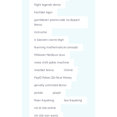
flight legends demo
freshbet login
gamblezen promo code no deposit
bonus
Instructor
is basswin casino legit
learning mathematical concepts
Millioner Meilleurs Jeux
more chilli pokie machine
mostbet bonus
Online
PayID Pokies $10 Real Money
penalty unlimited demo
pistolo
playid
River Kayaking
Sea Kayaking
siti di slot online
siti slot non aams