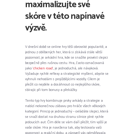
maximalizujte své
skóre v této napínavé
výzvě.
V dnešní době se online hry těší obrovské popularitě, a
jednou z oblíbených her, která si získává stále větší
pozornost, je arkádní hra, kde se snažíte provést slepici
bezpečně přes rušnou cestu. Hra, často označovaná
jako ‘
chicken road
‘, je jednoduchá, ale návyková.
Vyžaduje rychlé reflexy a strategické myšlení, abyste se
vyhnuli nehodám s projíždějícími vozidly. Cílem je
přežít co nejdéle a dosáhnout co nejlepšího skóre,
sbírajíc při tom bonusy a překážky.
Tento typ hry kombinuje prvky arkády a strategie a
nabízí nekonečnou zábavu pro hráče všech věkových
kategorií. Princip je jednoduchý – ovládáte slepici, která
se snaží dostat na druhou stranu silnice plné rychle
jedoucích aut. Čím déle se vám daří přežít, tím vyšší je
vaše skóre. Hra je navržena tak, aby testovala vaši
pozornost a reakční dobu, a zároveň vás odměňovala