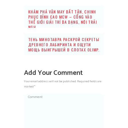
KHÁM PHÁ VẬN MAY BẤT TẬN, CHINH
PHỤC ĐỈNH CAO MCW – CỔNG VÀO
THẾ GIỚI GIẢI TRÍ ĐA DẠNG, NƠI TRẢI
NGH
ТЕНЬ МИНОТАВРА РАСКРОЙ СЕКРЕТЫ
ДРЕВНЕГО ЛАБИРИНТА И ОЩУТИ
МОЩЬ ВЫИГРЫШЕЙ В СЛОТАХ OLIMP.
Add Your Comment
Your email address will not be published. Required fields are
marked *