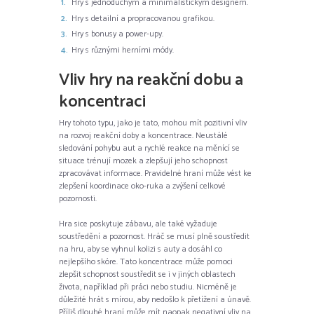
Hry s jednoduchým a minimalistickým designem.
Hry s detailní a propracovanou grafikou.
Hry s bonusy a power-upy.
Hry s různými herními módy.
Vliv hry na reakční dobu a
koncentraci
Hry tohoto typu, jako je tato, mohou mít pozitivní vliv
na rozvoj reakční doby a koncentrace. Neustálé
sledování pohybu aut a rychlé reakce na měnící se
situace trénují mozek a zlepšují jeho schopnost
zpracovávat informace. Pravidelné hraní může vést ke
zlepšení koordinace oko-ruka a zvýšení celkové
pozornosti.
Hra sice poskytuje zábavu, ale také vyžaduje
soustředění a pozornost. Hráč se musí plně soustředit
na hru, aby se vyhnul kolizi s auty a dosáhl co
nejlepšího skóre. Tato koncentrace může pomoci
zlepšit schopnost soustředit se i v jiných oblastech
života, například při práci nebo studiu. Nicméně je
důležité hrát s mírou, aby nedošlo k přetížení a únavě.
Příliš dlouhé hraní může mít naopak negativní vliv na