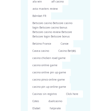
ala win
alf casino
avia masters review
Bdmbet FR
Betscore casino Betscore casino
login Betscore casino bonus
Betscore casino review Betscore
Betscore login Betscore bonus
Betzino France
Canoe
Casea casino
Casino Bet365
casino chicken road game
casino online game
casino online pin up game
casino pinco online game
casino pin up online game
Casinos sin registro
Click here
Cotes
duelcasino
Elabet
fatpirate