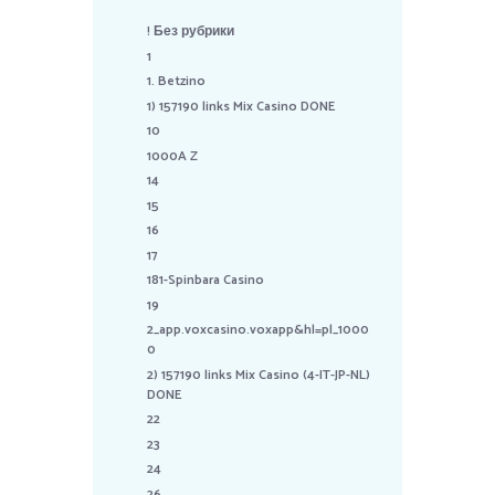
! Без рубрики
1
1. Betzino
1) 157190 links Mix Casino DONE
10
1000A Z
14
15
16
17
181-Spinbara Casino
19
2_app.voxcasino.voxapp&hl=pl_1000
0
2) 157190 links Mix Casino (4-IT-JP-NL)
DONE
22
23
24
26