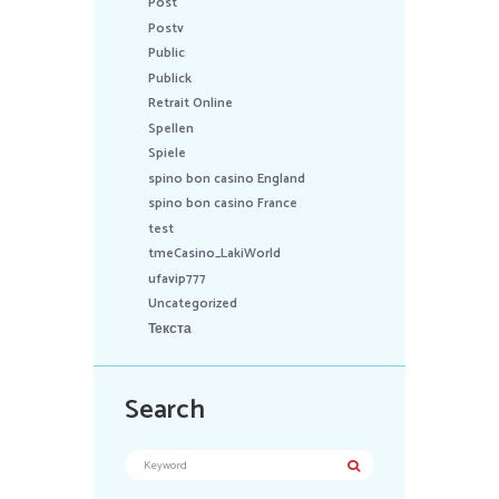
Post
Postv
Public
Publick
Retrait Online
Spellen
Spiele
spino bon casino England
spino bon casino France
test
tmeCasino_LakiWorld
ufavip777
Uncategorized
Текста
Search