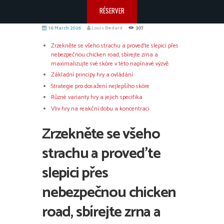
RÉSERVER
16 March 2026
Louis Bedard
307
Zrzekněte se všeho strachu a proveďte slepici přes
nebezpečnou chicken road, sbírejte zrna a
maximalizujte své skóre v této napínavé výzvě.
Základní principy hry a ovládání
Strategie pro dosažení nejlepšího skóre
Různé varianty hry a jejich specifika
Vliv hry na reakční dobu a koncentraci
Zrzekněte se všeho
strachu a proveďte
slepici přes
nebezpečnou chicken
road, sbírejte zrna a