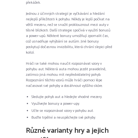
překážek.
Jednou z účinných strategií je vyčkávání a hledání
nejlepší příležitosti k pohybu. Někdy je lepší počkat na
větší mezeru, než se snažit proklouznout mezi auty v
těsné blízkosti. Další strategie spočívá v využití bonusů
a power-upů. Některé bonusy umožňují zpomalit čas,
což usnadňuje vyhýbání se autům. Jiné bonusy
poskytují dočasnou invizibilitu, která chrání slepici před
kolizí.
Hráči se také mohou naučit rozpoznávat vzory v
pohybu aut. Některá auta mohou jezdit pravidelně,
zatímco jiná mohou mít nepředvídatelný pohyb.
Rozpoznání těchto vzorů může hráči pomoci lépe
načasovat své pohyby a dosáhnout vyššího skóre.
Sledujte pohyb aut a hledejte vhodné mezery.
Využívejte bonusy a power-upy.
Učte se rozpoznávat vzory v pohybu aut.
Buďte trpěliví a neuspěchejte své pohyby.
Různé varianty hry a jejich