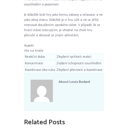
soustředění a pozornost.
Je důležité brát hry jako formu zábavy a relaxace, a ne
jako zdroj stresu. Důležité je si hru užít a ne se příliš
stresovat dosažením vysokého skóre. V případě, že se
hraní stává stresujícím, je vhodné na chvíli hru
přerušit a věnovat se jiným aktivitám.
Aspekt
Vliv na hráče
Reakční doba
Zlepšení rychlosti reakcí
Koncentrace
Zvýšení schopnosti soustředění
Koordinace oko-ruka
Zlepšení přesnosti a koordinace
About
Louis Bedard
Related Posts