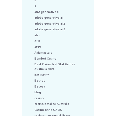
8
9
a16z generative ai
adobe generative ai 1
adobe generative ai 3
adobe generative ai 8
ahh
APK
at99
Aviamasters
Bdmbet Casino
Best Pokies Net Slot Games
Australia 2026
bet-riot.fr
Betriot
Betway
blog
casino
casino betalice Australia
Casino ohne OASIS
casino utan svensk licens