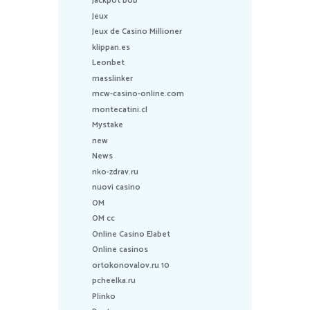
Jackpot bob
Jeux
Jeux de Casino Millioner
klippan.es
Leonbet
masslinker
mcw-casino-online.com
montecatini.cl
Mystake
new
News
nko-zdrav.ru
nuovi casino
OM
OM cc
Online Casino Elabet
Online casinos
ortokonovalov.ru 10
pcheelka.ru
Plinko