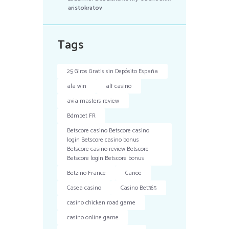
aristokratov
Tags
25 Giros Gratis sin Depósito España
ala win
alf casino
avia masters review
Bdmbet FR
Betscore casino Betscore casino
login Betscore casino bonus
Betscore casino review Betscore
Betscore login Betscore bonus
Betzino France
Canoe
Casea casino
Casino Bet365
casino chicken road game
casino online game