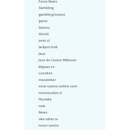
Forex News
Gambling
gambling/casino
game
Games
Giochi
imtri.cl
Jackpot bob
Jeux
Jeux de Casino Millioner
klippan.es
Leonbet
masslinker
mcw-casino-online.com
montecatini.cl
Mystake
new
News
nko-zdrav.ru
nuovi casino