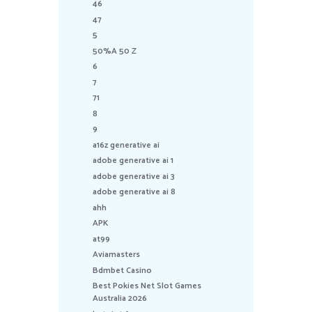
46
47
5
50%A 50 Z
6
7
71
8
9
a16z generative ai
adobe generative ai 1
adobe generative ai 3
adobe generative ai 8
ahh
APK
at99
Aviamasters
Bdmbet Casino
Best Pokies Net Slot Games
Australia 2026