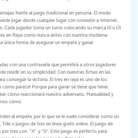
entajas frente al juego tradicional en persona. El modo
puede jugar desde cualquier lugar con conexión a Internet,
no. Cada jugador toma un turno colocando su marca (X u O)
e Tres en Raya como nunca antes con nuestra moderna
s la única forma de asegurar un empate y ganar
adas con una contraseña que permitirá a otros jugadores
ede residir en su simplicidad. Con nuestras fichas en las
 conseguir la victoria. El tres en raya es uno de los
llo como parece! Porque para ganar se tiene que tener
aber cómo reaccionará nuestro adversario. Manualidad y
camos cómo.
ienden al empate, por lo que se le suele considerar como un
 Triki o juegos de tres en línea gratis online. El juego de
s por tres con “X” y “0”. Este juego es perfecto para