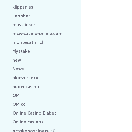
klippan.es
Leonbet
masslinker
mcw-casino-online.com
montecatini.cl
Mystake
new
News
nko-zdrav.ru
nuovi casino
OM
OM cc
Online Casino Elabet
Online casinos
ortokonovalov.ru 10