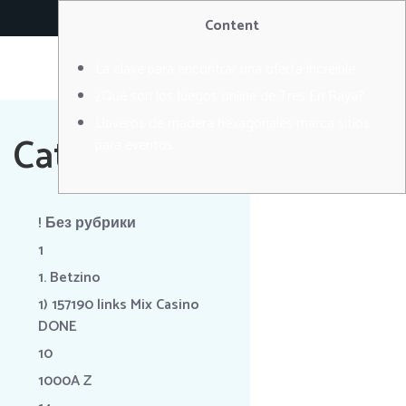
RÉSERVER
Content
La clave para encontrar una oferta increíble
¿Qué son los Juegos online de Tres En Raya?
Llaveros de madera hexagonales marca sitios
Categories
para eventos
! Без рубрики
1
1. Betzino
1) 157190 links Mix Casino
DONE
10
1000A Z