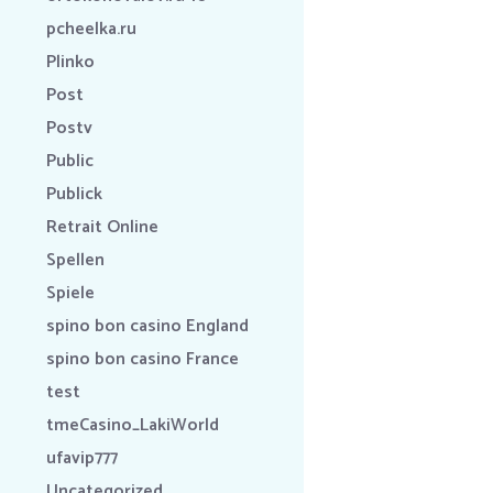
pcheelka.ru
Plinko
Post
Postv
Public
Publick
Retrait Online
Spellen
Spiele
spino bon casino England
spino bon casino France
test
tmeCasino_LakiWorld
ufavip777
Uncategorized