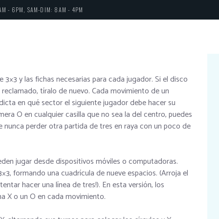
AM - 6PM, SAM-DIM: 8AM - 4PM
 3×3 y las fichas necesarias para cada jugador. Si el disco
ya reclamado, tíralo de nuevo. Cada movimiento de un
icta en qué sector el siguiente jugador debe hacer su
era O en cualquier casilla que no sea la del centro, puedes
e nunca perder otra partida de tres en raya con un poco de
ueden jugar desde dispositivos móviles o computadoras.
3×3, formando una cuadrícula de nueve espacios. (Arroja el
entar hacer una línea de tres!). En esta versión, los
una X o un O en cada movimiento.