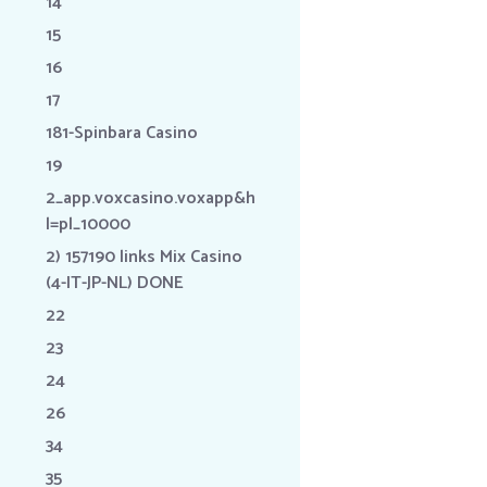
14
15
16
17
181-Spinbara Casino
19
2_app.voxcasino.voxapp&h
l=pl_10000
2) 157190 links Mix Casino
(4-IT-JP-NL) DONE
22
23
24
26
34
35