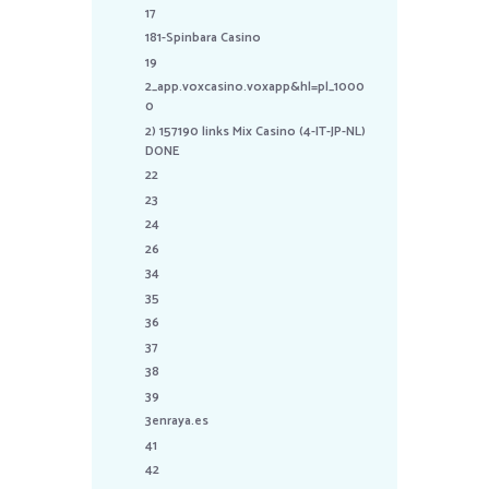
17
181-Spinbara Casino
19
2_app.voxcasino.voxapp&hl=pl_1000
0
2) 157190 links Mix Casino (4-IT-JP-NL)
DONE
22
23
24
26
34
35
36
37
38
39
3enraya.es
41
42