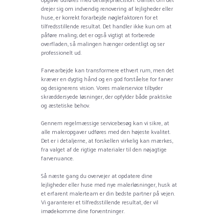
opgave udføres med detaljepræcision. Uanset om det
drejer sig om indvendig renovering af lejligheder eller
huse, er korrekt forarbejde nøglefaktoren for et
tilfredsstillende resultat. Det handler ikke kun om at
påføre maling; det er også vigtigt at forberede
overfladen, så malingen hænger ordentligt og ser
professionelt ud.
Farvearbejde kan transformere ethvert rum, men det
kræver en dygtig hånd og en god forståelse for farver
og designerens vision. Vores malerservice tilbyder
skræddersyede løsninger, der opfylder både praktiske
og æstetiske behov.
Gennem regelmæssige servicebesøg kan vi sikre, at
alle maleropgaver udføres med den højeste kvalitet.
Det er i detaljerne, at forskellen virkelig kan mærkes,
fra valget af de rigtige materialer til den nøjagtige
farvenuance.
Så næste gang du overvejer at opdatere dine
lejligheder eller huse med nye malerløsninger, husk at
et erfarent malerteam er din bedste partner på vejen.
Vi garanterer et tilfredsstillende resultat, der vil
imødekomme dine forventninger.