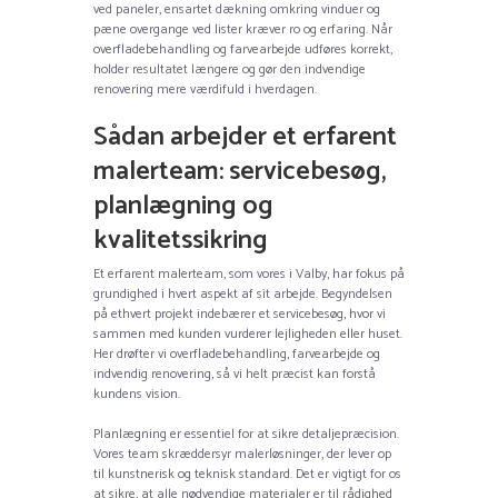
ved paneler, ensartet dækning omkring vinduer og
pæne overgange ved lister kræver ro og erfaring. Når
overfladebehandling og farvearbejde udføres korrekt,
holder resultatet længere og gør den indvendige
renovering mere værdifuld i hverdagen.
Sådan arbejder et erfarent
malerteam: servicebesøg,
planlægning og
kvalitetssikring
Et erfarent malerteam, som vores i Valby, har fokus på
grundighed i hvert aspekt af sit arbejde. Begyndelsen
på ethvert projekt indebærer et servicebesøg, hvor vi
sammen med kunden vurderer lejligheden eller huset.
Her drøfter vi overfladebehandling, farvearbejde og
indvendig renovering, så vi helt præcist kan forstå
kundens vision.
Planlægning er essentiel for at sikre detaljepræcision.
Vores team skræddersyr malerløsninger, der lever op
til kunstnerisk og teknisk standard. Det er vigtigt for os
at sikre, at alle nødvendige materialer er til rådighed