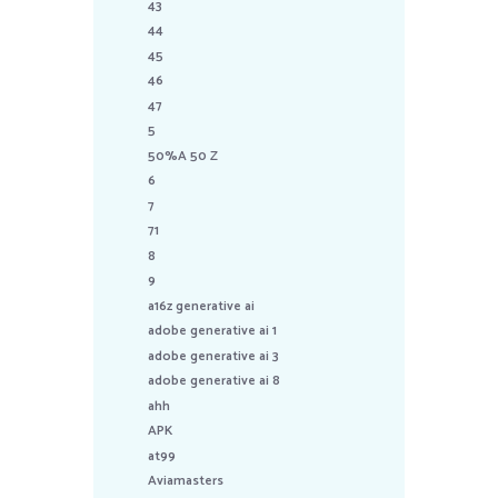
43
44
45
46
47
5
50%A 50 Z
6
7
71
8
9
a16z generative ai
adobe generative ai 1
adobe generative ai 3
adobe generative ai 8
ahh
APK
at99
Aviamasters