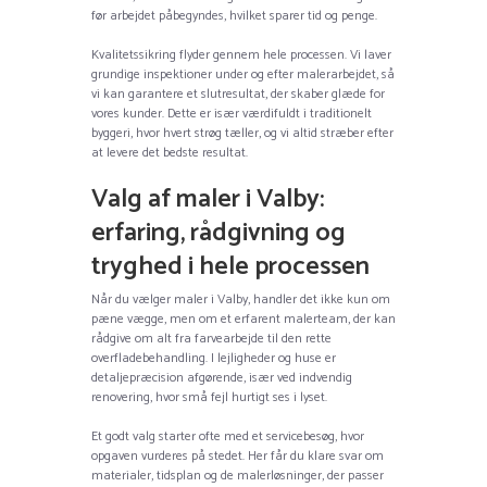
før arbejdet påbegyndes, hvilket sparer tid og penge.
Kvalitetssikring flyder gennem hele processen. Vi laver
grundige inspektioner under og efter malerarbejdet, så
vi kan garantere et slutresultat, der skaber glæde for
vores kunder. Dette er især værdifuldt i traditionelt
byggeri, hvor hvert strøg tæller, og vi altid stræber efter
at levere det bedste resultat.
Valg af maler i Valby:
erfaring, rådgivning og
tryghed i hele processen
Når du vælger maler i Valby, handler det ikke kun om
pæne vægge, men om et erfarent malerteam, der kan
rådgive om alt fra farvearbejde til den rette
overfladebehandling. I lejligheder og huse er
detaljepræcision afgørende, især ved indvendig
renovering, hvor små fejl hurtigt ses i lyset.
Et godt valg starter ofte med et servicebesøg, hvor
opgaven vurderes på stedet. Her får du klare svar om
materialer, tidsplan og de malerløsninger, der passer