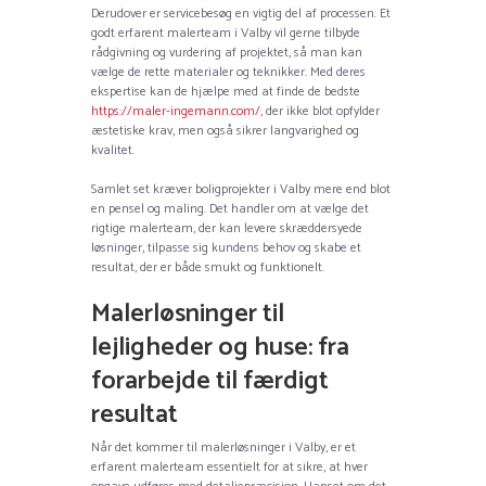
Derudover er servicebesøg en vigtig del af processen. Et
godt erfarent malerteam i Valby vil gerne tilbyde
rådgivning og vurdering af projektet, så man kan
vælge de rette materialer og teknikker. Med deres
ekspertise kan de hjælpe med at finde de bedste
https://maler-ingemann.com/
, der ikke blot opfylder
æstetiske krav, men også sikrer langvarighed og
kvalitet.
Samlet set kræver boligprojekter i Valby mere end blot
en pensel og maling. Det handler om at vælge det
rigtige malerteam, der kan levere skræddersyede
løsninger, tilpasse sig kundens behov og skabe et
resultat, der er både smukt og funktionelt.
Malerløsninger til
lejligheder og huse: fra
forarbejde til færdigt
resultat
Når det kommer til malerløsninger i Valby, er et
erfarent malerteam essentielt for at sikre, at hver