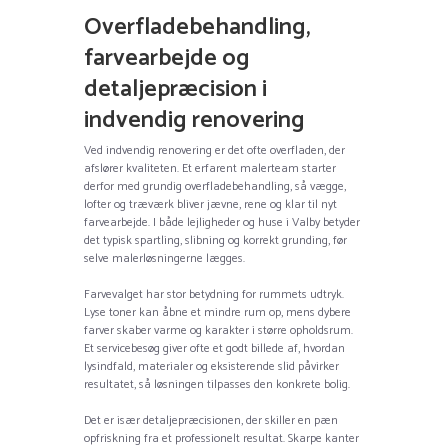
Overfladebehandling,
farvearbejde og
detaljepræcision i
indvendig renovering
Ved indvendig renovering er det ofte overfladen, der
afslører kvaliteten. Et erfarent malerteam starter
derfor med grundig overfladebehandling, så vægge,
lofter og træværk bliver jævne, rene og klar til nyt
farvearbejde. I både lejligheder og huse i Valby betyder
det typisk spartling, slibning og korrekt grunding, før
selve malerløsningerne lægges.
Farvevalget har stor betydning for rummets udtryk.
Lyse toner kan åbne et mindre rum op, mens dybere
farver skaber varme og karakter i større opholdsrum.
Et servicebesøg giver ofte et godt billede af, hvordan
lysindfald, materialer og eksisterende slid påvirker
resultatet, så løsningen tilpasses den konkrete bolig.
Det er især detaljepræcisionen, der skiller en pæn
opfriskning fra et professionelt resultat. Skarpe kanter