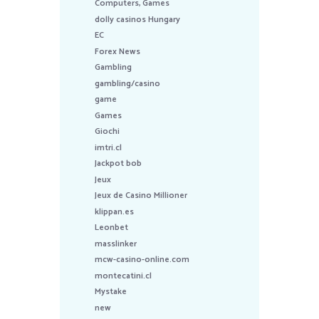
Computers, Games
dolly casinos Hungary
EC
Forex News
Gambling
gambling/casino
game
Games
Giochi
imtri.cl
Jackpot bob
Jeux
Jeux de Casino Millioner
klippan.es
Leonbet
masslinker
mcw-casino-online.com
montecatini.cl
Mystake
new