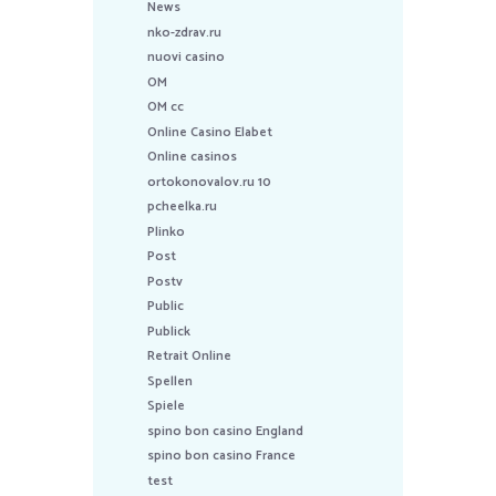
News
nko-zdrav.ru
nuovi casino
OM
OM cc
Online Casino Elabet
Online casinos
ortokonovalov.ru 10
pcheelka.ru
Plinko
Post
Postv
Public
Publick
Retrait Online
Spellen
Spiele
spino bon casino England
spino bon casino France
test