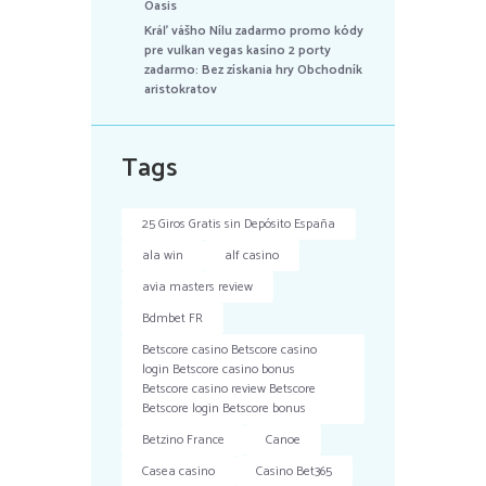
Oasis
Kráľ vášho Nílu zadarmo promo kódy
pre vulkan vegas kasíno 2 porty
zadarmo: Bez získania hry Obchodník
aristokratov
Tags
25 Giros Gratis sin Depósito España
ala win
alf casino
avia masters review
Bdmbet FR
Betscore casino Betscore casino
login Betscore casino bonus
Betscore casino review Betscore
Betscore login Betscore bonus
Betzino France
Canoe
Casea casino
Casino Bet365