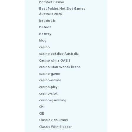
Bdmbet Casino
Best Pokies Net Slot Games
Australia 2026
bet-riot.fr
Betriot
Betway
blog
casino
casino betalice Australia
Casino ohne OASIS
casino utan svensk licens
casino-game
casino-online
casino-play
casino-slot
casino/gambling
CH
CIB
Classic 2 columns
Classic With Sidebar