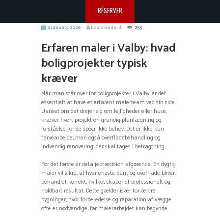
RÉSERVER
2 January 2026
Louis Bedard
255
Erfaren maler i Valby: hvad
boligprojekter typisk
kræver
Når man står over for boligprojekter i Valby, er det
essentielt at have et erfarent malerteam ved sin side.
Uanset om det drejer sig om lejligheder eller huse,
kræver hvert projekt en grundig planlægning og
forståelse for de specifikke behov. Det er ikke kun
farvearbejde, men også overfladebehandling og
indvendig renovering, der skal tages i betragtning.
For det første er detaljepræcision afgørende. En dygtig
maler vil sikre, at hver eneste kant og overflade bliver
behandlet korrekt, hvilket skaber et professionelt og
holdbart resultat. Dette gælder især for ældre
bygninger, hvor forberedelse og reparation af vægge
ofte er nødvendige, før malerarbejdet kan begynde.