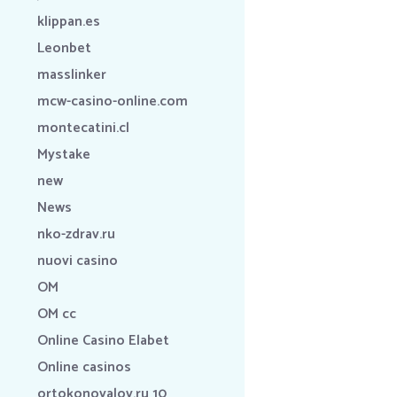
klippan.es
Leonbet
masslinker
mcw-casino-online.com
montecatini.cl
Mystake
new
News
nko-zdrav.ru
nuovi casino
OM
OM cc
Online Casino Elabet
Online casinos
ortokonovalov.ru 10