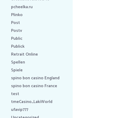
pcheelka.ru
Plinko
Post
Postv
Public
Publick
Retrait Online
Spellen
Spiele
spino bon casino England
spino bon casino France
test
tmeCasino_LakiWorld
ufavip777
Uncategorized