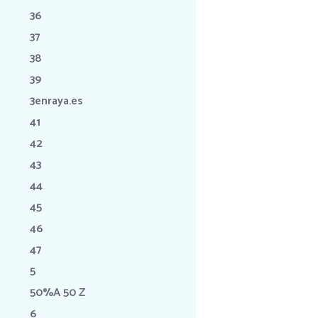
36
37
38
39
3enraya.es
41
42
43
44
45
46
47
5
50%A 50 Z
6