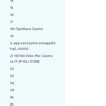
14
15
16
17
181-Spinbara Casino
19
2_app.voxcasino.voxapp&h
l=pl_10000
2) 157190 links Mix Casino
(4-IT-JP-NL) DONE
22
23
24
26
34
35