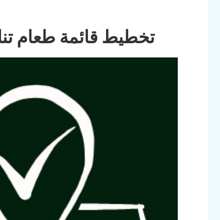
تخطيط قائمة طعام تن