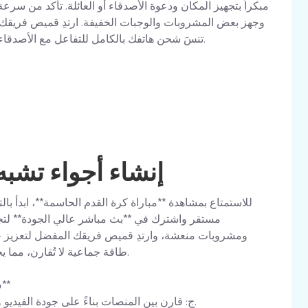
مبكراً بتجهيز المكان ودعوة الأصدقاء أو العائلة. تأكد من سرع
وجهز بعض المشروبات والوجبات الخفيفة. ارتدِ قميص فريقك 
تنسَ شحن هاتفك بالكامل للتفاعل مع الأصدقاء على وسائل التواصل خلال الأحداث المثيرة.
إنشاء أجواء تشب
للاستمتاع بمشاهدة **مباراة كرة القدم الحاسمة**، ابدأ با
مستقر واشترك في **بث مباشر عالي الجودة** لتج
ومشروبات منعشة، وارتدِ قميص فريقك المفضل لتعزيز جو 
طاقة جماعية لا تُقارن، مما يحول المشاهدة إلى مناسبة تبقى في الذاكرة.
**س: كيف أختار أفضل منصة لبث المباراة؟**
ج: قارن بين المنصات بناءً على جودة الفيديو وثبات البث وتجربة المستخدم قبل الاشتراك.