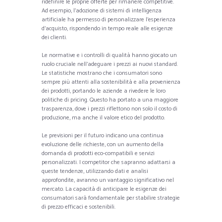
ridefinire le proprie offerte per rimanere competitive.
Ad esempio, l’adozione di sistemi di intelligenza
artificiale ha permesso di personalizzare l’esperienza
d’acquisto, rispondendo in tempo reale alle esigenze
dei clienti.
Le normative e i controlli di qualità hanno giocato un
ruolo cruciale nell’adeguare i prezzi ai nuovi standard.
Le statistiche mostrano che i consumatori sono
sempre più attenti alla sostenibilità e alla provenienza
dei prodotti, portando le aziende a rivedere le loro
politiche di pricing. Questo ha portato a una maggiore
trasparenza, dove i prezzi riflettono non solo il costo di
produzione, ma anche il valore etico del prodotto.
Le previsioni per il futuro indicano una continua
evoluzione delle richieste, con un aumento della
domanda di prodotti eco-compatibili e servizi
personalizzati. I competitor che sapranno adattarsi a
queste tendenze, utilizzando dati e analisi
approfondite, avranno un vantaggio significativo nel
mercato. La capacità di anticipare le esigenze dei
consumatori sarà fondamentale per stabilire strategie
di prezzo efficaci e sostenibili.