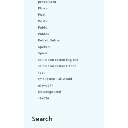
pcheelka.ru
Plinko
Post
Postv
Public
Publick
Retrait Online
Spellen
Spiele
spino bon casino England
spino bon casino France
test
tmeCasino_LakiWorld
ufavip777
Uncategorized
Текста
Search