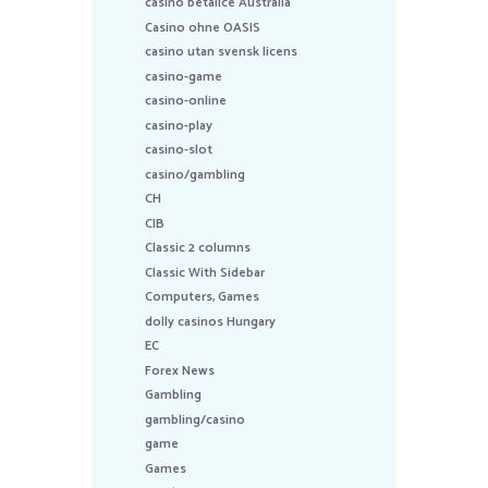
casino betalice Australia
Casino ohne OASIS
casino utan svensk licens
casino-game
casino-online
casino-play
casino-slot
casino/gambling
CH
CIB
Classic 2 columns
Classic With Sidebar
Computers, Games
dolly casinos Hungary
EC
Forex News
Gambling
gambling/casino
game
Games