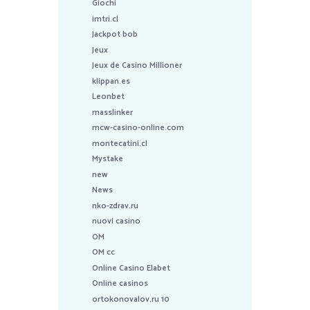
Giochi
imtri.cl
Jackpot bob
Jeux
Jeux de Casino Millioner
klippan.es
Leonbet
masslinker
mcw-casino-online.com
montecatini.cl
Mystake
new
News
nko-zdrav.ru
nuovi casino
OM
OM cc
Online Casino Elabet
Online casinos
ortokonovalov.ru 10