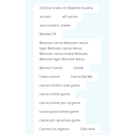
25 Giros Gratis sin Depósito España
ala win
alf casino
avia masters review
Bdmbet FR
Betscore casino Betscore casino
login Betscore casino bonus
Betscore casino review Betscore
Betscore login Betscore bonus
Betzino France
Canoe
Casea casino
Casino Bet365
casino chicken road game
casino online game
casino online pin up game
casino pinco online game
casino pin up online game
Casinos sin registro
Click here