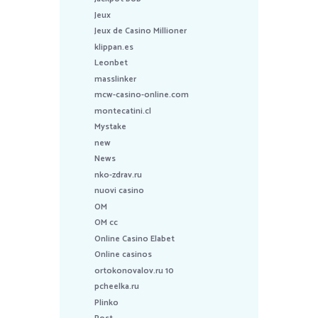
Jeux
Jeux de Casino Millioner
klippan.es
Leonbet
masslinker
mcw-casino-online.com
montecatini.cl
Mystake
new
News
nko-zdrav.ru
nuovi casino
OM
OM cc
Online Casino Elabet
Online casinos
ortokonovalov.ru 10
pcheelka.ru
Plinko