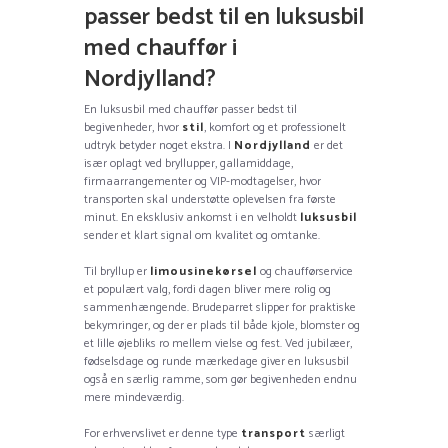
passer bedst til en luksusbil
med chauffør i
Nordjylland?
En luksusbil med chauffør passer bedst til
begivenheder, hvor
stil
, komfort og et professionelt
udtryk betyder noget ekstra. I
Nordjylland
er det
især oplagt ved bryllupper, gallamiddage,
firmaarrangementer og VIP-modtagelser, hvor
transporten skal understøtte oplevelsen fra første
minut. En eksklusiv ankomst i en velholdt
luksusbil
sender et klart signal om kvalitet og omtanke.
Til bryllup er
limousinekørsel
og chaufførservice
et populært valg, fordi dagen bliver mere rolig og
sammenhængende. Brudeparret slipper for praktiske
bekymringer, og der er plads til både kjole, blomster og
et lille øjebliks ro mellem vielse og fest. Ved jubilæer,
fødselsdage og runde mærkedage giver en luksusbil
også en særlig ramme, som gør begivenheden endnu
mere mindeværdig.
For erhvervslivet er denne type
transport
særligt