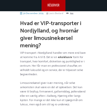
RÉSERVER
30 December 2025
Louis Bedard
255
Hvad er VIP-transporter i
Nordjylland, og hvornår
giver limousinekørsel
mening?
VIP-transport i Nordjylland handler om mere end bare
at komme fra A til B. Det er en
eksklusiv
form for
transport, hvor komfort, diskretion og punktlighed er i
centrum. Her får man en professionel chauffør, en
velholdt luksusbil og en service, der er tilpasset selve
begivenheden.
Limousinekørsel giver især mening, når selve
ankomsten skal være en del af oplevelsen. Det kan
være til bryllup, firmaevent, gallamiddag, polterabend
eller en særlig aften i Aalborg, Hjørring eller langs
kysten. For mange er det ikke kun et spørgsmål om
luksus, men også om stil og ro undervejs.