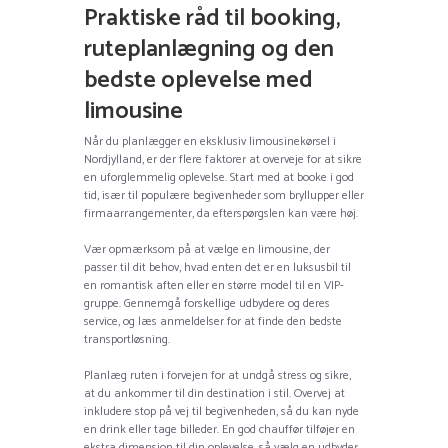
Praktiske råd til booking,
ruteplanlægning og den
bedste oplevelse med
limousine
Når du planlægger en eksklusiv limousinekørsel i
Nordjylland, er der flere faktorer at overveje for at sikre
en uforglemmelig oplevelse. Start med at booke i god
tid, især til populære begivenheder som bryllupper eller
firmaarrangementer, da efterspørgslen kan være høj.
Vær opmærksom på at vælge en limousine, der
passer til dit behov, hvad enten det er en luksusbil til
en romantisk aften eller en større model til en VIP-
gruppe. Gennemgå forskellige udbydere og deres
service, og læs anmeldelser for at finde den bedste
transportløsning.
Planlæg ruten i forvejen for at undgå stress og sikre,
at du ankommer til din destination i stil. Overvej at
inkludere stop på vej til begivenheden, så du kan nyde
en drink eller tage billeder. En god chauffør tilføjer en
ekstra dimension til din oplevelse, så vælg en udbyder,