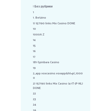
! Без рубрики
1
1. Betzino
1) 157190 links Mix Casino DONE
10
1000A Z
14
15
16
17
181-Spinbara Casino
19
2_app.voxcasino.voxapp&hl=pl_1000
0
2) 157190 links Mix Casino (4-IT-JP-NL)
DONE
22
23
24
26