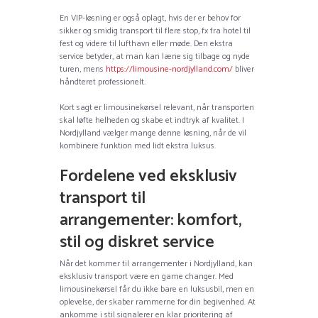
En VIP-løsning er også oplagt, hvis der er behov for
sikker og smidig transport til flere stop, fx fra hotel til
fest og videre til lufthavn eller møde. Den ekstra
service betyder, at man kan læne sig tilbage og nyde
turen, mens
https://limousine-nordjylland.com/
bliver
håndteret professionelt.
Kort sagt er limousinekørsel relevant, når transporten
skal løfte helheden og skabe et indtryk af kvalitet. I
Nordjylland vælger mange denne løsning, når de vil
kombinere funktion med lidt ekstra luksus.
Fordelene ved eksklusiv
transport til
arrangementer: komfort,
stil og diskret service
Når det kommer til arrangementer i Nordjylland, kan
eksklusiv transport være en game changer. Med
limousinekørsel får du ikke bare en luksusbil, men en
oplevelse, der skaber rammerne for din begivenhed. At
ankomme i stil signalerer en klar prioritering af