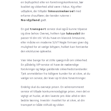
en bryllupsfest eller en forretningskonference, bør
kvalitet og sikkerhed altid være i fokus. Kig efter
udbydere, der tilbyder
limousinekørsel
med
erfarne chauffører, der kender ruterne i
Nordjylland
godt.
En god
transport
service skal også kunne tilpasse
sig dine behov. Overvej, hvilken type
luksusbil
der
passer til din stil. Vil du have en klassisk limousine,
eller måske en moderne SUV? Nogle firmaer giver dig
mulighed for at vælge biltypen, hvilket kan forstærke
den eksklusive oplevelse.
Vær ikke bange for at stille spørgsmål om sikkerhed.
En pålidelig VIP-service vil have de nødvendige
forsikringer og følge gældende sikkerhedsstandarder.
Tjek anmeldelser fra tidligere kunder for at sikre, at du
vælger en service, der lever op til dine forventninger.
Endelig skal du overveje prisen. En velrenommeret
service vil tilbyde konkurrencedygtige priser, men det er
vigtigt at huske, at den laveste pris ikke altid er den
bedste løsning. Investér i kvalitet for at sikre, at din
transport er både stilfuld og sikker.