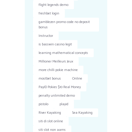
flight legends demo
freshbet login
gamblezen promo code no deposit
bonus
Instructor
is basswin casino legit
learning mathematical concepts
Millioner Meilleurs Jeux
more chilli pokie machine
mostbet bonus
Online
PayID Pokies $10 Real Money
penalty unlimited demo
pistolo
playid
River Kayaking
Sea Kayaking
siti di slot online
siti slot non aams