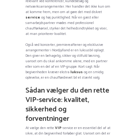
relevant ved konferencer, kundebesøg og
netværksarrangementer. Her handler det ikke kun om
at komme frem, men om at gøre det med diskret
service
og høj punktlighed. Når en gæst eller
samarbejdspartner mødes med professionel
chaufførkørsel, styrker det helhedsindtrykket og viser,
at man prioriterer kvalitet.
Også ved koncerter, premiereaftener og eksklusive
arrangementer i Nordjylland er en luksusbil oplagt.
Den giver en behagelig, sikker og stilfuld løsning,
uanset om du skal ankomme alene, med en partner
eller som en del af en VIP-gruppe. Kort sagt: Når
begivenheden kræver ekstra
luksus
og en smidig
oplevelse, er en chaufførdrevet bil et stærkt valg.
Sådan vælger du den rette
VIP-service: kvalitet,
sikkerhed og
forventninger
At vælge den rette
VIP
-service er en essentiel del af at
sikre, at din begivenhed forløber glat. Uanset om det er