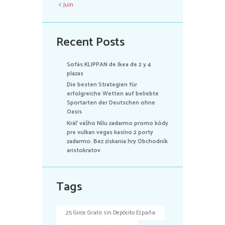
Juin
Recent Posts
Sofás KLIPPAN de Ikea de 2 y 4
plazas
Die besten Strategien für
erfolgreiche Wetten auf beliebte
Sportarten der Deutschen ohne
Oasis
Kráľ vášho Nílu zadarmo promo kódy
pre vulkan vegas kasíno 2 porty
zadarmo: Bez získania hry Obchodník
aristokratov
Tags
25 Giros Gratis sin Depósito España