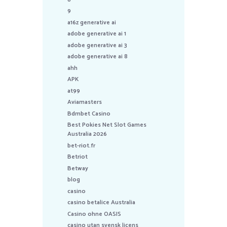
9
a16z generative ai
adobe generative ai 1
adobe generative ai 3
adobe generative ai 8
ahh
APK
at99
Aviamasters
Bdmbet Casino
Best Pokies Net Slot Games
Australia 2026
bet-riot.fr
Betriot
Betway
blog
casino
casino betalice Australia
Casino ohne OASIS
casino utan svensk licens