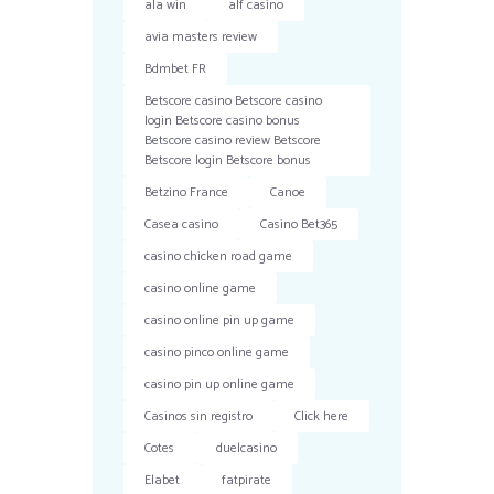
ala win
alf casino
avia masters review
Bdmbet FR
Betscore casino Betscore casino
login Betscore casino bonus
Betscore casino review Betscore
Betscore login Betscore bonus
Betzino France
Canoe
Casea casino
Casino Bet365
casino chicken road game
casino online game
casino online pin up game
casino pinco online game
casino pin up online game
Casinos sin registro
Click here
Cotes
duelcasino
Elabet
fatpirate