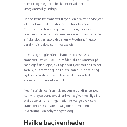
komfort og elegance, hvilket efterlader et
uforglemmeligt indtryk.
Denne form for transport tilbyder en diskret service, der
sikrer, at ingen del af din event bliver forstyrret.
Chaufførerne holder sig i baggrunden, mens de
hjælper dig med at navigere gennem dit program. Det
er ikke blot transport; det er en VIP-behandling, som
gør din rejs oplevelse mindeværdig.
Luksus og stil går hånd i hånd med eksklusiv
transport. Det er ikke kun måden, du ankommer på,
men også den rejse, du tager dertil, der tæller. Fra det
øjeblik, du sætter dig ind i bilen, kan du slappe af og
nyde den første klasse oplevelse, der gør selv den
korteste tur til noget særligt.
Med fleksible løsninger skræddersyet til dine behov,
kan vi tilbyde transport til enhver begivenhed, lige fra
bryllupper til forretningsmøder. At vælge eksklusiv
transport er ikke bare et valg om stil, men en
investering i en bekymringsfri dag.
Hvilke begivenheder