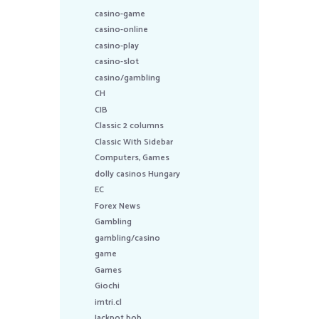
casino-game
casino-online
casino-play
casino-slot
casino/gambling
CH
CIB
Classic 2 columns
Classic With Sidebar
Computers, Games
dolly casinos Hungary
EC
Forex News
Gambling
gambling/casino
game
Games
Giochi
imtri.cl
Jackpot bob