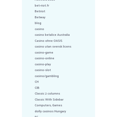
bet-riot.fr
Betriot
Betway
blog
casino
casino betalice Australia
Casino ohne OASIS
casino utan svensk licens
casino-game
casino-online
casino-play
casino-slot
casino/gambling
CH
CIB
Classic 2 columns
Classic With Sidebar
Computers, Games
dolly casinos Hungary