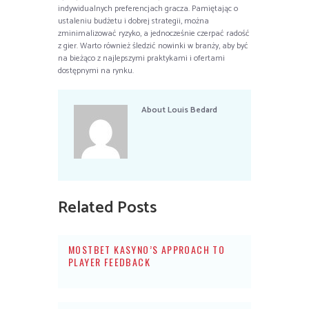
indywidualnych preferencjach gracza. Pamiętając o
ustaleniu budżetu i dobrej strategii, można
zminimalizować ryzyko, a jednocześnie czerpać radość
z gier. Warto również śledzić nowinki w branży, aby być
na bieżąco z najlepszymi praktykami i ofertami
dostępnymi na rynku.
About
Louis Bedard
Related Posts
MOSTBET KASYNO’S APPROACH TO
PLAYER FEEDBACK