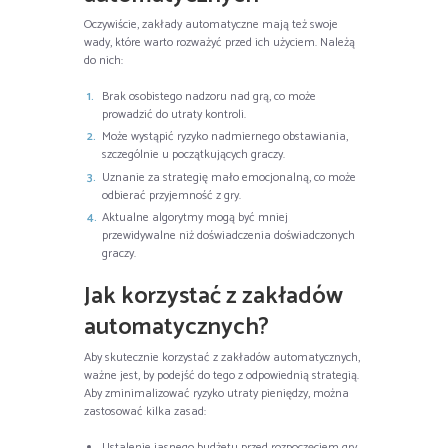
Oczywiście, zakłady automatyczne mają też swoje
wady, które warto rozważyć przed ich użyciem. Należą
do nich:
Brak osobistego nadzoru nad grą, co może
prowadzić do utraty kontroli.
Może wystąpić ryzyko nadmiernego obstawiania,
szczególnie u początkujących graczy.
Uznanie za strategię mało emocjonalną, co może
odbierać przyjemność z gry.
Aktualne algorytmy mogą być mniej
przewidywalne niż doświadczenia doświadczonych
graczy.
Jak korzystać z zakładów
automatycznych?
Aby skutecznie korzystać z zakładów automatycznych,
ważne jest, by podejść do tego z odpowiednią strategią.
Aby zminimalizować ryzyko utraty pieniędzy, można
zastosować kilka zasad:
Ustalenie jasnego budżetu przed rozpoczęciem gry.