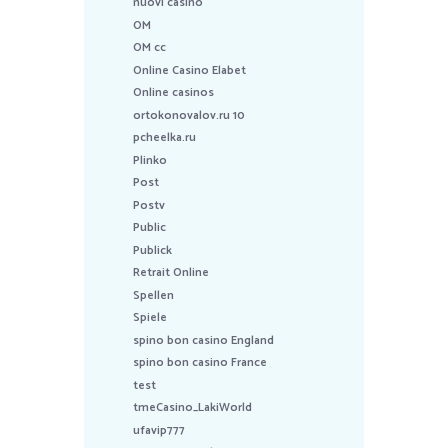
nuovi casino
OM
OM cc
Online Casino Elabet
Online casinos
ortokonovalov.ru 10
pcheelka.ru
Plinko
Post
Postv
Public
Publick
Retrait Online
Spellen
Spiele
spino bon casino England
spino bon casino France
test
tmeCasino_LakiWorld
ufavip777