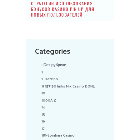
СТРАТЕГИИ ИСПОЛЬЗОВАНИЯ
БОНУСОВ КАЗИНО PIN UP ДЛЯ
НОВЫХ ПОЛЬЗОВАТЕЛЕЙ
Categories
! Без рубрики
1
1. Betzino
1) 157190 links Mix Casino DONE
10
1000A Z
14
15
16
17
181-Spinbara Casino