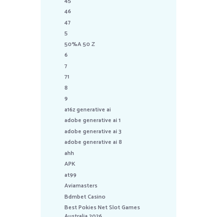
45
46
47
5
50%A 50 Z
6
7
71
8
9
a16z generative ai
adobe generative ai 1
adobe generative ai 3
adobe generative ai 8
ahh
APK
at99
Aviamasters
Bdmbet Casino
Best Pokies Net Slot Games
Australia 2026