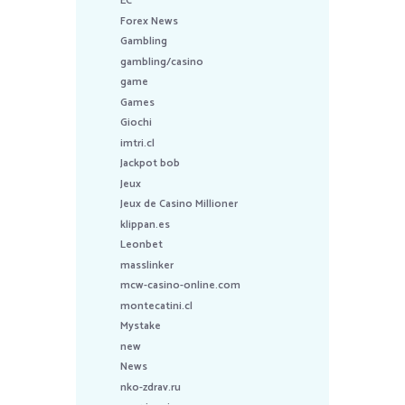
EC
Forex News
Gambling
gambling/casino
game
Games
Giochi
imtri.cl
Jackpot bob
Jeux
Jeux de Casino Millioner
klippan.es
Leonbet
masslinker
mcw-casino-online.com
montecatini.cl
Mystake
new
News
nko-zdrav.ru