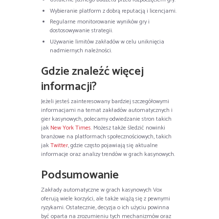
Wybieranie platform z dobrą reputacją i licencjami.
Regularne monitorowanie wyników gry i
dostosowywanie strategii.
Używanie limitów zakładów w celu uniknięcia
nadmiernych należności.
Gdzie znaleźć więcej
informacji?
Jeżeli jesteś zainteresowany bardziej szczegółowymi
informacjami na temat zakładów automatycznych i
gier kasynowych, polecamy odwiedzanie stron takich
jak
New York Times
. Możesz także śledzić nowinki
branżowe na platformach społecznościowych, takich
jak
Twitter
, gdzie często pojawiają się aktualne
informacje oraz analizy trendów w grach kasynowych.
Podsumowanie
Zakłady automatyczne w grach kasynowych Vox
oferują wiele korzyści, ale także wiążą się z pewnymi
ryzykami. Ostatecznie, decyzja o ich użyciu powinna
być oparta na zrozumieniu tych mechanizmów oraz