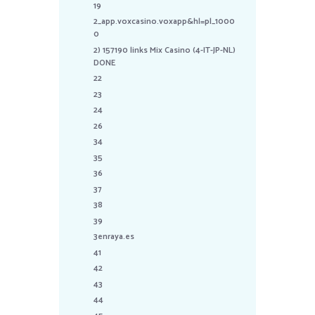
19
2_app.voxcasino.voxapp&hl=pl_1000
0
2) 157190 links Mix Casino (4-IT-JP-NL)
DONE
22
23
24
26
34
35
36
37
38
39
3enraya.es
41
42
43
44