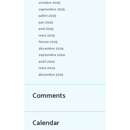
octobre 2025
septembre 2025
juillet 2025
juin 2025
avril 2025
mars 2025
février 2025
décembre 2024
septembre 2024
août 2024
mars 2024
décembre 2023
Comments
Calendar