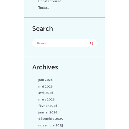
Uncategorized
Текста
Search
Archives
juin 2026
mai 2026
avril 2026
mars 2026
février 2026
janvier 2026
décembre 2025
novembre 2025