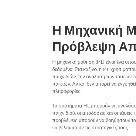
Η Μηχανική Μ
Πρόβλεψη Απ
Η μηχανική μάθηση (ML) είναι ένα υπο
δεδομένα. Στα καζίνο, η ML χρησιμοπο
παιχνιδιών, την ανάλυση των τάσεων το
παικτών. Αν και δεν μπορεί να εγγυηθε
πληροφορίες.
Τα συστήματα ML μπορούν να αναλύσου
παιχνιδιού, οι αποδόσεις και οι τάσεις
προβλέψεις μπορούν να βοηθήσουν του
να βελτιώσουν τις στρατηγικές τους.