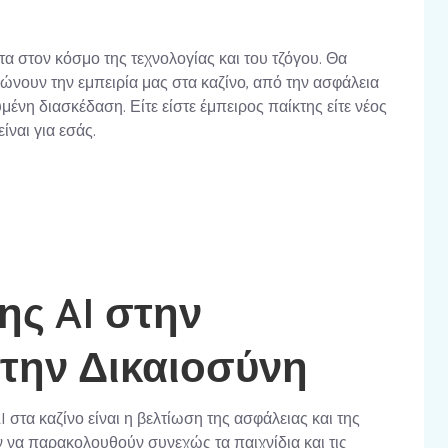
τα στον κόσμο της τεχνολογίας και του τζόγου. Θα
ώνουν την εμπειρία μας στα καζίνο, από την ασφάλεια
υμένη διασκέδαση. Είτε είστε έμπειρος παίκτης είτε νέος
ίναι για εσάς.
ης AI στην
 την Δικαιοσύνη
 στα καζίνο είναι η βελτίωση της ασφάλειας και της
 να παρακολουθούν συνεχώς τα παιχνίδια και τις