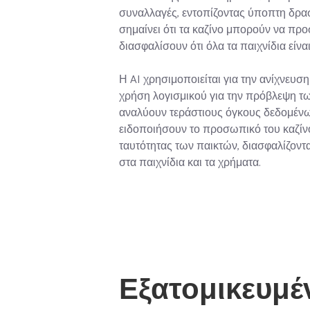
συναλλαγές, εντοπίζοντας ύποπτη δρασ
σημαίνει ότι τα καζίνο μπορούν να πρ
διασφαλίσουν ότι όλα τα παιχνίδια είναι
Η AI χρησιμοποιείται για την ανίχνευ
χρήση λογισμικού για την πρόβλεψη τ
αναλύουν τεράστιους όγκους δεδομένων
ειδοποιήσουν το προσωπικό του καζίνο
ταυτότητας των παικτών, διασφαλίζον
στα παιχνίδια και τα χρήματα.
Εξατομικευμέ