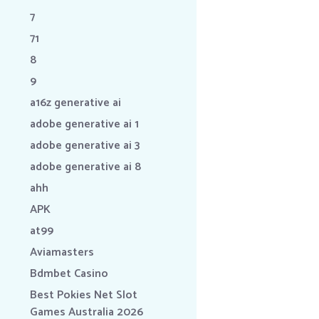
7
71
8
9
a16z generative ai
adobe generative ai 1
adobe generative ai 3
adobe generative ai 8
ahh
APK
at99
Aviamasters
Bdmbet Casino
Best Pokies Net Slot
Games Australia 2026