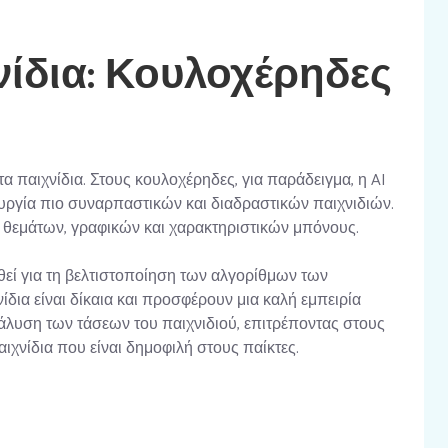
νίδια: Κουλοχέρηδες
 τα παιχνίδια. Στους κουλοχέρηδες, για παράδειγμα, η AI
ουργία πιο συναρπαστικών και διαδραστικών παιχνιδιών.
 θεμάτων, γραφικών και χαρακτηριστικών μπόνους.
θεί για τη βελτιστοποίηση των αλγορίθμων των
νίδια είναι δίκαια και προσφέρουν μια καλή εμπειρία
νάλυση των τάσεων του παιχνιδιού, επιτρέποντας στους
χνίδια που είναι δημοφιλή στους παίκτες.