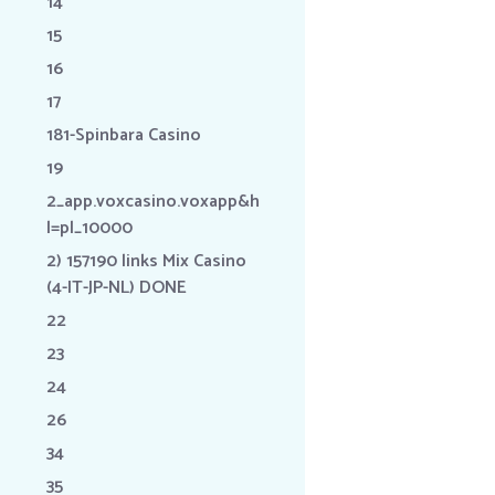
14
15
16
17
181-Spinbara Casino
19
2_app.voxcasino.voxapp&h
l=pl_10000
2) 157190 links Mix Casino
(4-IT-JP-NL) DONE
22
23
24
26
34
35