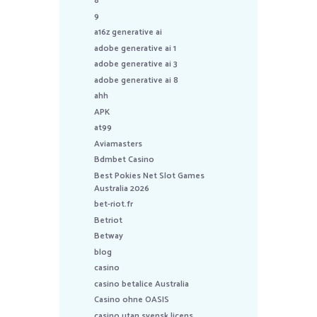
8
9
a16z generative ai
adobe generative ai 1
adobe generative ai 3
adobe generative ai 8
ahh
APK
at99
Aviamasters
Bdmbet Casino
Best Pokies Net Slot Games
Australia 2026
bet-riot.fr
Betriot
Betway
blog
casino
casino betalice Australia
Casino ohne OASIS
casino utan svensk licens