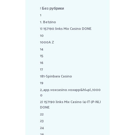
! Без рубрики
1
1. Betzino
1) 157190 links Mix Casino DONE
10
1000A Z
14
15
16
17
181-Spinbara Casino
19
2_app.voxcasino.voxapp&hl=pl_1000
0
2) 157190 links Mix Casino (4-IT-JP-NL)
DONE
22
23
24
26