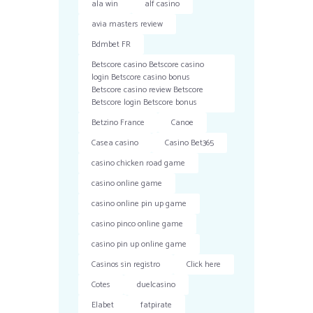
ala win
alf casino
avia masters review
Bdmbet FR
Betscore casino Betscore casino
login Betscore casino bonus
Betscore casino review Betscore
Betscore login Betscore bonus
Betzino France
Canoe
Casea casino
Casino Bet365
casino chicken road game
casino online game
casino online pin up game
casino pinco online game
casino pin up online game
Casinos sin registro
Click here
Cotes
duelcasino
Elabet
fatpirate