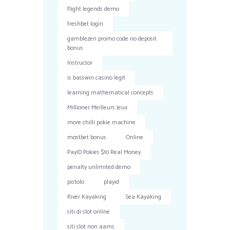
flight legends demo
freshbet login
gamblezen promo code no deposit
bonus
Instructor
is basswin casino legit
learning mathematical concepts
Millioner Meilleurs Jeux
more chilli pokie machine
mostbet bonus
Online
PayID Pokies $10 Real Money
penalty unlimited demo
pistolo
playid
River Kayaking
Sea Kayaking
siti di slot online
siti slot non aams