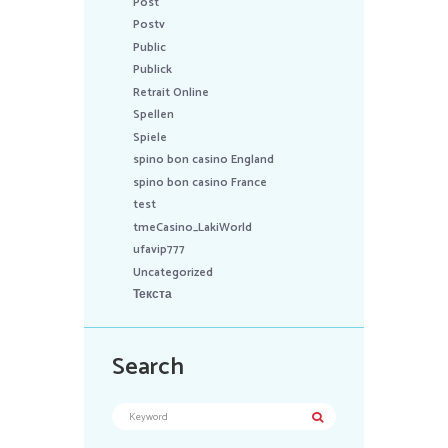
Post
Postv
Public
Publick
Retrait Online
Spellen
Spiele
spino bon casino England
spino bon casino France
test
tmeCasino_LakiWorld
ufavip777
Uncategorized
Текста
Search