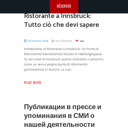
RÉSERVER
Ristorante a Innsbruck:
Tutto ciò che devi sapere
16 January 2026
Louis Bedard
244
Introduzione al Ristorante a Innsbruck: Un Punto di
Riferimento Gastronomico Situato in Hoettingergasse
15, nel cuore di Innsbruck, questo ristorante si presenta
come un vero e proprio punto di riferimento
gastronomico in Austria. La sua...
READ MORE
Публикации в прессе и
упоминания в СМИ о
нашей деятельности