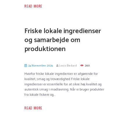
READ MORE
Friske lokale ingredienser
og samarbejde om
produktionen
24 November 2025
Louis Bedard
260
Hvorfor friske lokale ingredienser er afgørende for
kvalitet, smag og troværdighed Friske lokale
ingredienser er essentielle for at sikre høj kvalitet og
autentisk smag i madlavning. Når vi bruger produkter
fra lokale fiskere og...
READ MORE