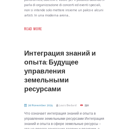
parla di organizzazione di concerti ed eventi speciali,
non si intende solo mettere insieme un palco e alcuni
artisti. In una moderna arena...
READ MORE
Интеграция знаний и
опыта: Будущее
управления
земельными
ресурсами
26 November 2025
Louis Bedard
230
Что означает интеграция знаний и опыта в
управлении земельными ресурсами Интеграция
знаний и опыта в сфере земельные ресурсы —