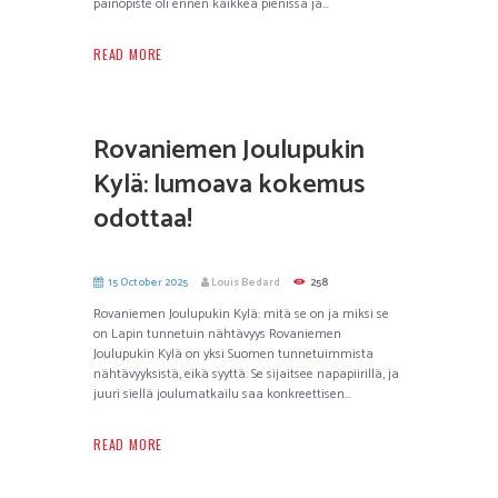
painopiste oli ennen kaikkea pienissä ja...
READ MORE
Rovaniemen Joulupukin
Kylä: lumoava kokemus
odottaa!
15 October 2025
Louis Bedard
258
Rovaniemen Joulupukin Kylä: mitä se on ja miksi se
on Lapin tunnetuin nähtävyys Rovaniemen
Joulupukin Kylä on yksi Suomen tunnetuimmista
nähtävyyksistä, eikä syyttä. Se sijaitsee napapiirillä, ja
juuri siellä joulumatkailu saa konkreettisen...
READ MORE