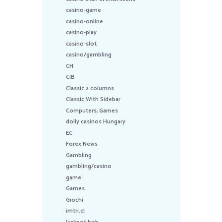
casino-game
casino-online
casino-play
casino-slot
casino/gambling
CH
CIB
Classic 2 columns
Classic With Sidebar
Computers, Games
dolly casinos Hungary
EC
Forex News
Gambling
gambling/casino
game
Games
Giochi
imtri.cl