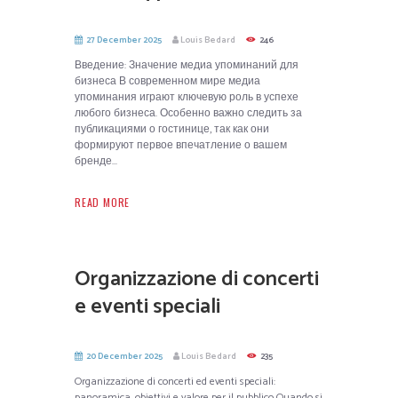
27 December 2025
Louis Bedard
246
Введение: Значение медиа упоминаний для
бизнеса В современном мире медиа
упоминания играют ключевую роль в успехе
любого бизнеса. Особенно важно следить за
публикациями о гостинице, так как они
формируют первое впечатление о вашем
бренде...
READ MORE
Organizzazione di concerti
e eventi speciali
20 December 2025
Louis Bedard
235
Organizzazione di concerti ed eventi speciali:
panoramica, obiettivi e valore per il pubblico Quando si