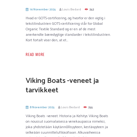
16 November 2025
Louis Bedard
252
Hvad er GOTS-certificering, og hvorfor er den vigtig i
tekstilindustrien GOTS-certificering står for Global
Organic Textile Standard og er en af de mest
anerkendte bæredygtige standarder i tekstilindustrien.
Kort fortalt viser den, at et...
READ MORE
Viking Boats -veneet ja
tarvikkeet
8 November 2025
Louis Bedard
255
Viking Boats -veneet: Historia ja Kehitys Viking Boats
on noussut suomalaisessa venekaupassa nimeksi,
joka yhdistetään käytännöllisyyteen, kestävyyteen ja
selkeään suunnittelufilosofiaan. Alkuvaiheessa