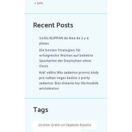
Juin
Recent Posts
Sofás KLIPPAN de Ikea de 2 y 4
plazas
Die besten Strategien für
erfolgreiche Wetten auf beliebte
Sportarten der Deutschen ohne
Oasis
Kráľ vášho Nílu zadarmo promo kódy
pre vulkan vegas kasíno 2 porty
zadarmo: Bez získania hry Obchodník
aristokratov
Tags
25 Giros Gratis sin Depósito España