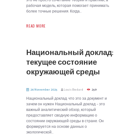
это не просто сочетание теории и практики, а
рабочая модель, которая помогает принимать
более точные решения. Когда...
READ MORE
Национальный доклад:
текущее состояние
окружающей среды
26 November 2025
Louis Bedard
259
Национальный доклад: что это за документ и
зачем он нужен Национальный доклад – это
важный аналитический обзор, который
предоставляет сводную информацию о
состоянии окружающей среды в стране. Он
формируется на основе данных о
экологической...