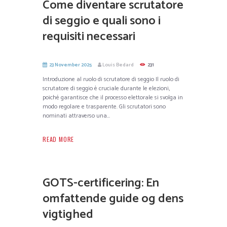
Come diventare scrutatore
di seggio e quali sono i
requisiti necessari
23 November 2025
Louis Bedard
231
Introduzione al ruolo di scrutatore di seggio Il ruolo di
scrutatore di seggio è cruciale durante le elezioni,
poiché garantisce che il processo elettorale si svolga in
modo regolare e trasparente. Gli scrutatori sono
nominati attraverso una...
READ MORE
GOTS-certificering: En
omfattende guide og dens
vigtighed