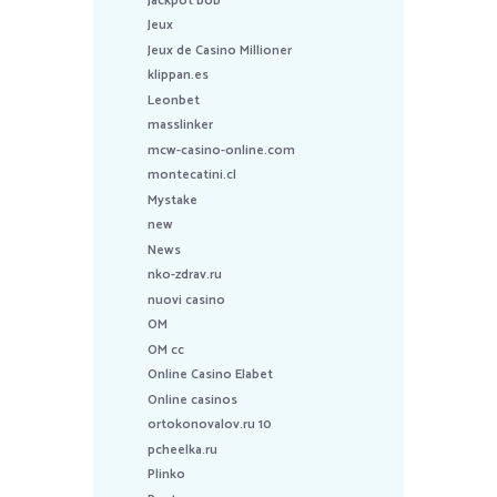
Jackpot bob
Jeux
Jeux de Casino Millioner
klippan.es
Leonbet
masslinker
mcw-casino-online.com
montecatini.cl
Mystake
new
News
nko-zdrav.ru
nuovi casino
OM
OM cc
Online Casino Elabet
Online casinos
ortokonovalov.ru 10
pcheelka.ru
Plinko