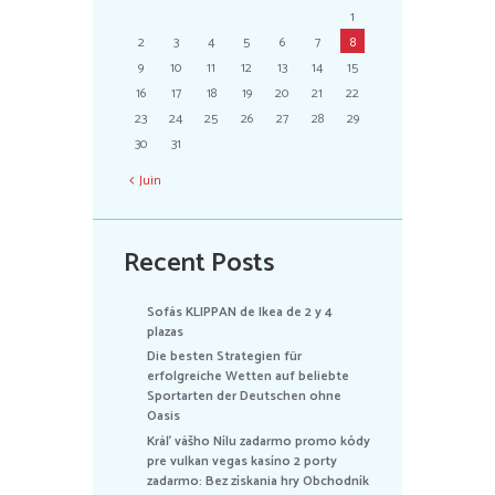
1
2
3
4
5
6
7
8
9
10
11
12
13
14
15
16
17
18
19
20
21
22
23
24
25
26
27
28
29
30
31
Juin
Recent Posts
Sofás KLIPPAN de Ikea de 2 y 4
plazas
Die besten Strategien für
erfolgreiche Wetten auf beliebte
Sportarten der Deutschen ohne
Oasis
Kráľ vášho Nílu zadarmo promo kódy
pre vulkan vegas kasíno 2 porty
zadarmo: Bez získania hry Obchodník