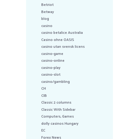
Betriot
Betway
blog
casino
casino betalice Australia
Casino ohne OASIS
casino utan svensk licens
casino-game
casino-online
casino-play
casino-slot
casino/gambling
CH
CIB
Classic 2 columns
Classic With Sidebar
Computers, Games
dolly casinos Hungary
EC
Forex News