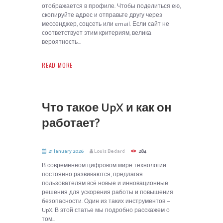
отображается в профиле. Чтобы поделиться ею,
скопируйте адрес и отправьте другу через
мессенджер, соцсеть или email. Если сайт не
соответствует этим критериям, велика
вероятность...
READ MORE
Что такое UpX и как он
работает?
21 January 2026
Louis Bedard
284
В современном цифровом мире технологии
постоянно развиваются, предлагая
пользователям всё новые и инновационные
решения для ускорения работы и повышения
безопасности. Один из таких инструментов —
UpX. В этой статье мы подробно расскажем о
том...