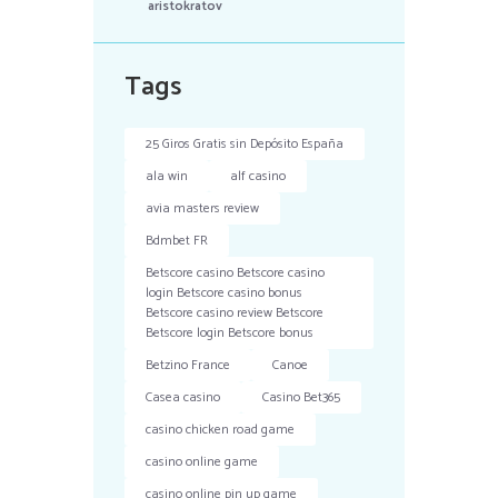
aristokratov
Tags
25 Giros Gratis sin Depósito España
ala win
alf casino
avia masters review
Bdmbet FR
Betscore casino Betscore casino
login Betscore casino bonus
Betscore casino review Betscore
Betscore login Betscore bonus
Betzino France
Canoe
Casea casino
Casino Bet365
casino chicken road game
casino online game
casino online pin up game