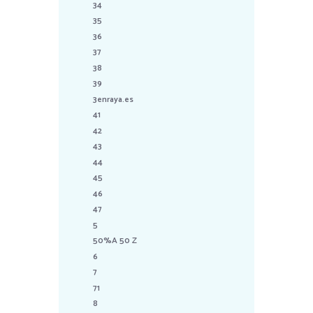
34
35
36
37
38
39
3enraya.es
41
42
43
44
45
46
47
5
50%A 50 Z
6
7
71
8