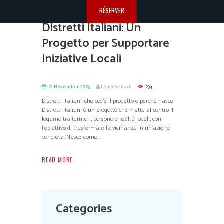
RÉSERVER
Distretti Italiani: Un
Progetto per Supportare
Iniziative Locali
21 November 2025
Louis Bedard
234
Distretti Italiani: che cos’è il progetto e perché nasce
Distretti Italiani è un progetto che mette al centro il
legame tra territori, persone e realtà locali, con
l’obiettivo di trasformare la vicinanza in un’azione
concreta. Nasce come...
READ MORE
Categories