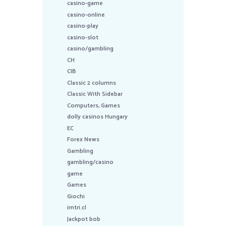
casino-game
casino-online
casino-play
casino-slot
casino/gambling
CH
CIB
Classic 2 columns
Classic With Sidebar
Computers, Games
dolly casinos Hungary
EC
Forex News
Gambling
gambling/casino
game
Games
Giochi
imtri.cl
Jackpot bob