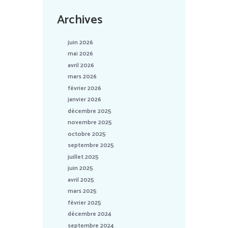
Archives
juin 2026
mai 2026
avril 2026
mars 2026
février 2026
janvier 2026
décembre 2025
novembre 2025
octobre 2025
septembre 2025
juillet 2025
juin 2025
avril 2025
mars 2025
février 2025
décembre 2024
septembre 2024