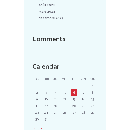
août 2024
mars 2024
décembre 2023
Comments
Calendar
DIM
LUN
MAR
MER
JEU
VEN
SAM
1
2
3
4
5
6
7
8
9
10
11
12
13
14
15
16
17
18
19
20
21
22
23
24
25
26
27
28
29
30
31
Juin