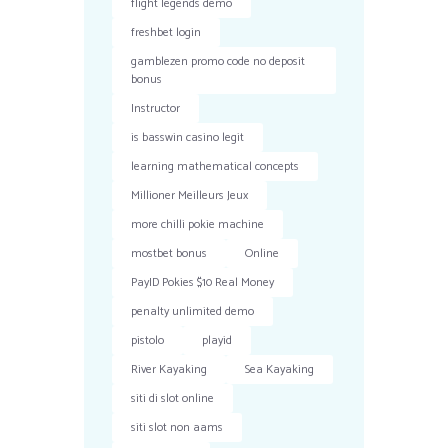
flight legends demo
freshbet login
gamblezen promo code no deposit
bonus
Instructor
is basswin casino legit
learning mathematical concepts
Millioner Meilleurs Jeux
more chilli pokie machine
mostbet bonus
Online
PayID Pokies $10 Real Money
penalty unlimited demo
pistolo
playid
River Kayaking
Sea Kayaking
siti di slot online
siti slot non aams