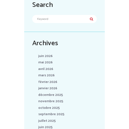
Search
Archives
juin 2026
mai 2026
avril 2026
mars 2026
février 2026
janvier 2026
décembre 2025
novembre 2025
octobre 2025
septembre 2025
juillet 2025
juin 2025