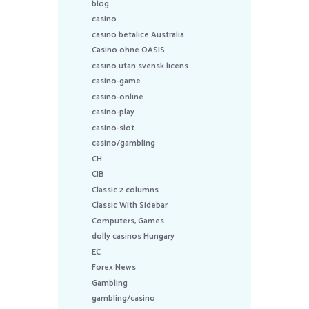
blog
casino
casino betalice Australia
Casino ohne OASIS
casino utan svensk licens
casino-game
casino-online
casino-play
casino-slot
casino/gambling
CH
CIB
Classic 2 columns
Classic With Sidebar
Computers, Games
dolly casinos Hungary
EC
Forex News
Gambling
gambling/casino