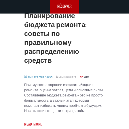
RÉSERVER
Планирование
бюджета ремонта:
советы по
правильному
распределению
средств
16 November 2025
Louis Bedard
240
Почему важно заранее составить бюджет
ремонта: оценка затрат, цели и основные риски
Составление бюджета ремонта — это не просто
формальность, а важный этап, который
помогает избежать многих проблем в будущем.
Начать стоит с оценки затрат, чтобы...
READ MORE