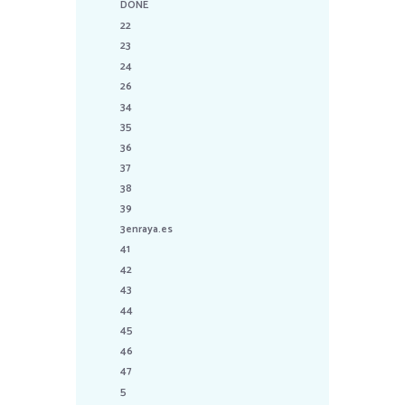
DONE
22
23
24
26
34
35
36
37
38
39
3enraya.es
41
42
43
44
45
46
47
5