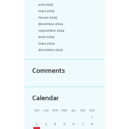
avril 2025
mars 2025
février 2025
décembre 2024
septembre 2024
août 2024
mars 2024
décembre 2023
Comments
Calendar
DIM
LUN
MAR
MER
JEU
VEN
SAM
1
2
3
4
5
6
7
8