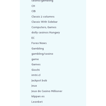
casino/gambling
CH
CIB
Classic 2 columns
Classic With Sidebar
Computers, Games
dolly casinos Hungary
EC
Forex News
Gambling
gambling/casino
game
Games
Giochi
imtri.cl
Jackpot bob
Jeux
Jeux de Casino Millioner
klippan.es
Leonbet