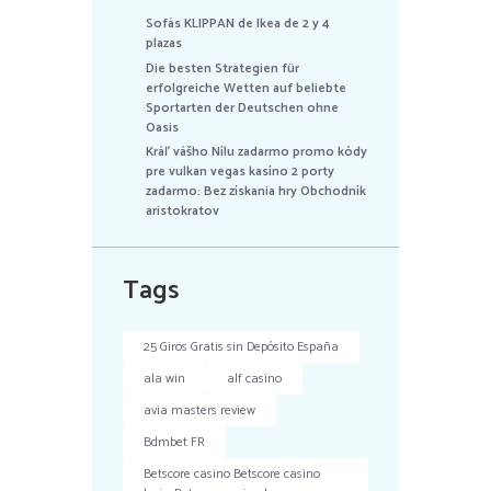
Sofás KLIPPAN de Ikea de 2 y 4
plazas
Die besten Strategien für
erfolgreiche Wetten auf beliebte
Sportarten der Deutschen ohne
Oasis
Kráľ vášho Nílu zadarmo promo kódy
pre vulkan vegas kasíno 2 porty
zadarmo: Bez získania hry Obchodník
aristokratov
Tags
25 Giros Gratis sin Depósito España
ala win
alf casino
avia masters review
Bdmbet FR
Betscore casino Betscore casino