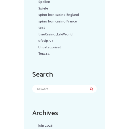
Spellen
Spiele
spino bon casino England
spino bon casino France
test
tmeCasino_LakiWorld
ufavip777
Uncategorized
Текста
Search
Archives
juin 2026