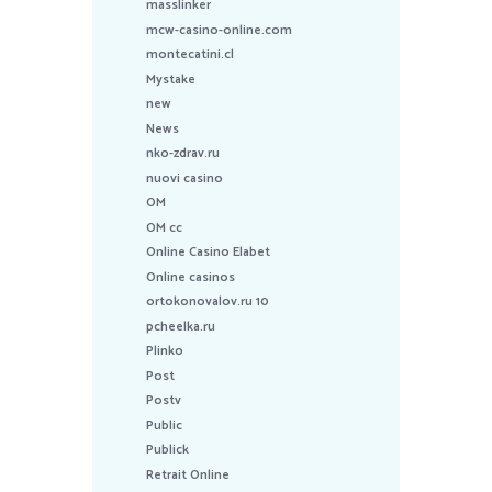
masslinker
mcw-casino-online.com
montecatini.cl
Mystake
new
News
nko-zdrav.ru
nuovi casino
OM
OM cc
Online Casino Elabet
Online casinos
ortokonovalov.ru 10
pcheelka.ru
Plinko
Post
Postv
Public
Publick
Retrait Online