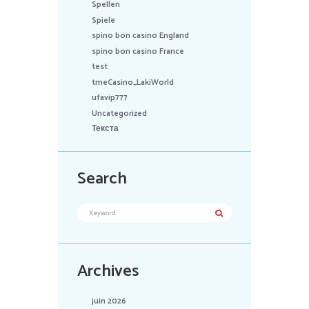
Spellen
Spiele
spino bon casino England
spino bon casino France
test
tmeCasino_LakiWorld
ufavip777
Uncategorized
Текста
Search
Archives
juin 2026