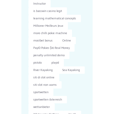
Instructor
is basswin casino legit
learning mathematical concepts
Millioner Meilleurs Jeux
more chilli pokie machine
mostbet bonus
Online
PayID Pokies $10 Real Money
penalty unlimited demo
pistolo
playid
River Kayaking
Sea Kayaking
siti di slot online
siti slot non aams
sportwetten
sportwetten österreich
wettanbieter