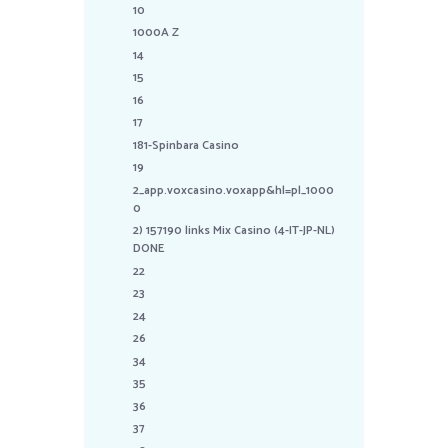
10
1000A Z
14
15
16
17
181-Spinbara Casino
19
2_app.voxcasino.voxapp&hl=pl_1000
0
2) 157190 links Mix Casino (4-IT-JP-NL)
DONE
22
23
24
26
34
35
36
37