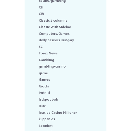
casino/gambling
CH
CIB
Classic 2 columns
Classic With Sidebar
Computers, Games
dolly casinos Hungary
EC
Forex News
Gambling
gambling/casino
game
Games
Giochi
imtri.cl
Jackpot bob
Jeux
Jeux de Casino Millioner
klippan.es
Leonbet