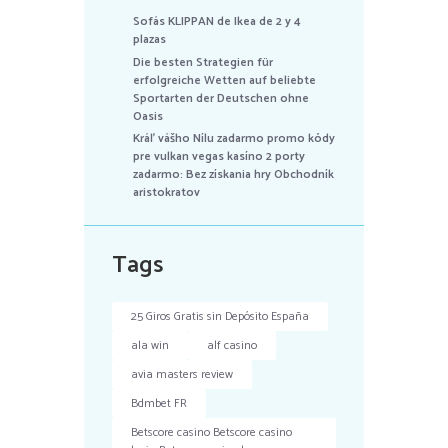
Sofás KLIPPAN de Ikea de 2 y 4
plazas
Die besten Strategien für
erfolgreiche Wetten auf beliebte
Sportarten der Deutschen ohne
Oasis
Kráľ vášho Nílu zadarmo promo kódy
pre vulkan vegas kasíno 2 porty
zadarmo: Bez získania hry Obchodník
aristokratov
Tags
25 Giros Gratis sin Depósito España
ala win
alf casino
avia masters review
Bdmbet FR
Betscore casino Betscore casino