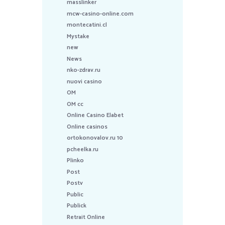
masslinker
mcw-casino-online.com
montecatini.cl
Mystake
new
News
nko-zdrav.ru
nuovi casino
OM
OM cc
Online Casino Elabet
Online casinos
ortokonovalov.ru 10
pcheelka.ru
Plinko
Post
Postv
Public
Publick
Retrait Online