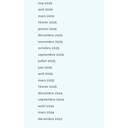
mai 2026
avril 2026
mars 2026
février 2026
janvier 2026
décembre 2025
novembre 2025
octobre 2025
septembre 2025
juillet 2025
juin 2025
avril 2025
mars 2025
février 2025
décembre 2024
septembre 2024
août 2024
mars 2024
décembre 2023