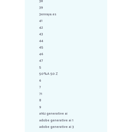
38
39
3enraya.es
41
42
43
44
45
46
47
5
50%A 50 Z
6
7
71
8
9
a16z generative ai
adobe generative ai 1
adobe generative ai 3