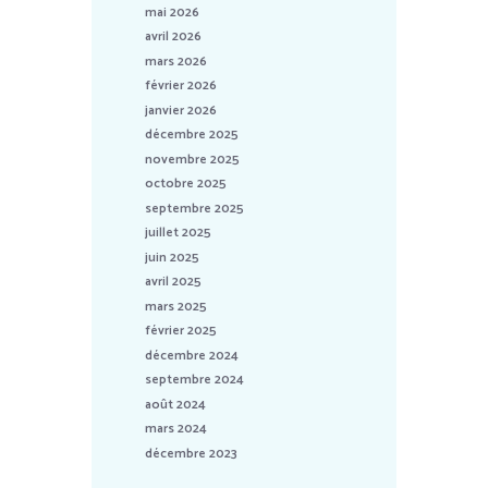
mai 2026
avril 2026
mars 2026
février 2026
janvier 2026
décembre 2025
novembre 2025
octobre 2025
septembre 2025
juillet 2025
juin 2025
avril 2025
mars 2025
février 2025
décembre 2024
septembre 2024
août 2024
mars 2024
décembre 2023