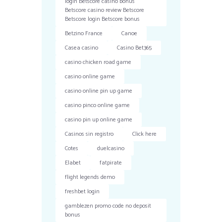
login Betscore casino bonus
Betscore casino review Betscore
Betscore login Betscore bonus
Betzino France
Canoe
Casea casino
Casino Bet365
casino chicken road game
casino online game
casino online pin up game
casino pinco online game
casino pin up online game
Casinos sin registro
Click here
Cotes
duelcasino
Elabet
fatpirate
flight legends demo
freshbet login
gamblezen promo code no deposit
bonus