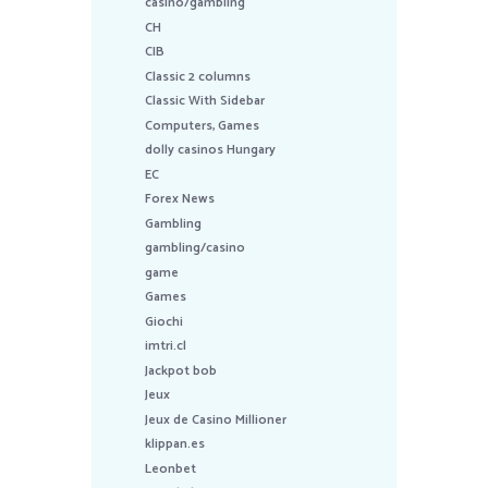
casino/gambling
CH
CIB
Classic 2 columns
Classic With Sidebar
Computers, Games
dolly casinos Hungary
EC
Forex News
Gambling
gambling/casino
game
Games
Giochi
imtri.cl
Jackpot bob
Jeux
Jeux de Casino Millioner
klippan.es
Leonbet