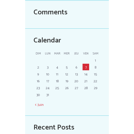
Comments
Calendar
DIM
LUN
MAR
MER
JEU
VEN
SAM
1
2
3
4
5
6
7
8
9
10
11
12
13
14
15
16
17
18
19
20
21
22
23
24
25
26
27
28
29
30
31
Juin
Recent Posts