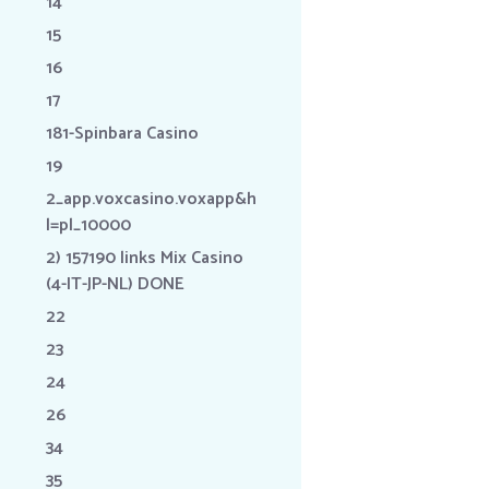
14
15
16
17
181-Spinbara Casino
19
2_app.voxcasino.voxapp&h
l=pl_10000
2) 157190 links Mix Casino
(4-IT-JP-NL) DONE
22
23
24
26
34
35