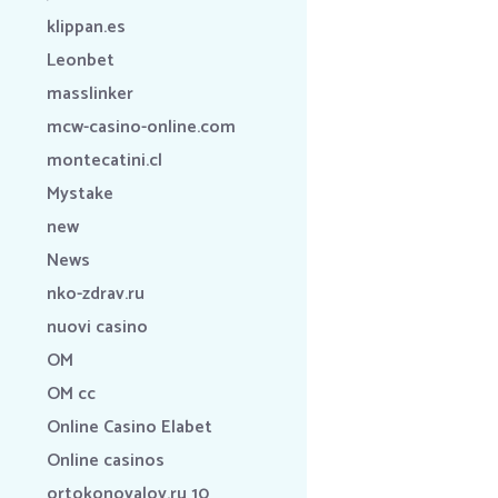
klippan.es
Leonbet
masslinker
mcw-casino-online.com
montecatini.cl
Mystake
new
News
nko-zdrav.ru
nuovi casino
OM
OM cc
Online Casino Elabet
Online casinos
ortokonovalov.ru 10