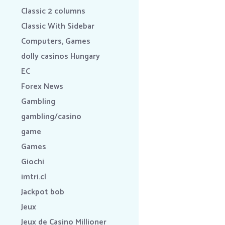
Classic 2 columns
Classic With Sidebar
Computers, Games
dolly casinos Hungary
EC
Forex News
Gambling
gambling/casino
game
Games
Giochi
imtri.cl
Jackpot bob
Jeux
Jeux de Casino Millioner