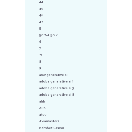
44
45
46
47
5
50%A 50 Z
6
7
71
8
9
a16z generative ai
adobe generative ai 1
adobe generative ai 3
adobe generative ai 8
ahh
APK
at99
Aviamasters
Bdmbet Casino