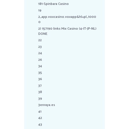
181-Spinbara Casino
19
2_app.voxcasino.voxapp&hl=pl_1000
0
2) 157190 links Mix Casino (4-IT-JP-NL)
DONE
22
23
24
26
34
35
36
37
38
39
3enraya.es
41
42
43