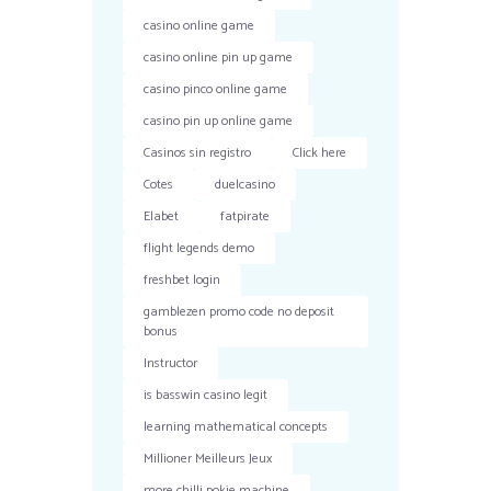
casino online game
casino online pin up game
casino pinco online game
casino pin up online game
Casinos sin registro
Click here
Cotes
duelcasino
Elabet
fatpirate
flight legends demo
freshbet login
gamblezen promo code no deposit
bonus
Instructor
is basswin casino legit
learning mathematical concepts
Millioner Meilleurs Jeux
more chilli pokie machine