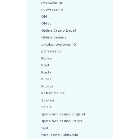
nko-zdrav.ru
nuovi casino
OM
OM cc
Online Casino Elabet
Online casinos
ortokonovalov.ru 10
pcheelka.ru
Plinko
Post
Postv
Public
Publick
Retrait Online
Spellen
Spiele
spino bon casino England
spino bon casino France
test
tmeCasino_LakiWorld