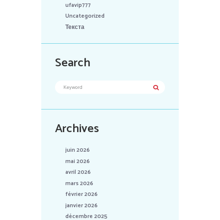
ufavip777
Uncategorized
Текста
Search
Archives
juin 2026
mai 2026
avril 2026
mars 2026
février 2026
janvier 2026
décembre 2025