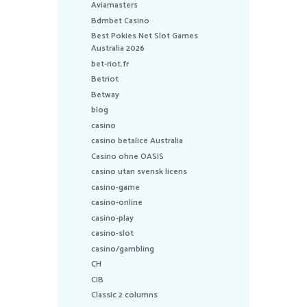
Aviamasters
Bdmbet Casino
Best Pokies Net Slot Games
Australia 2026
bet-riot.fr
Betriot
Betway
blog
casino
casino betalice Australia
Casino ohne OASIS
casino utan svensk licens
casino-game
casino-online
casino-play
casino-slot
casino/gambling
CH
CIB
Classic 2 columns