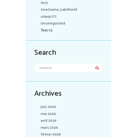
test
tmeCasino_LakiWorld
ufavip777
Uncategorized
Текста
Search
Archives
juin 2026
mai 2026
avril 2026
mars 2026
février 2026