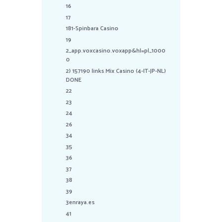
16
17
181-Spinbara Casino
19
2_app.voxcasino.voxapp&hl=pl_1000
0
2) 157190 links Mix Casino (4-IT-JP-NL)
DONE
22
23
24
26
34
35
36
37
38
39
3enraya.es
41