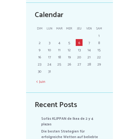
Calendar
DIM
LUN
MAR
MER
JEU
VEN
SAM
1
2
3
4
5
6
7
8
9
10
11
12
13
14
15
16
17
18
19
20
21
22
23
24
25
26
27
28
29
30
31
Juin
Recent Posts
Sofás KLIPPAN de Ikea de 2 y 4
plazas
Die besten Strategien für
erfolgreiche Wetten auf beliebte