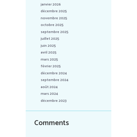
janvier 2026
décembre 2025
novembre 2025
octobre 2025
septembre 2025
juillet 2025
juin 2025
avril 2025
mars 2025
février 2025
décembre 2024
septembre 2024
août 2024
mars 2024
décembre 2023
Comments