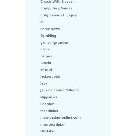
Classic With Sidebar
Computers, Games
dolly casinos Hungary
EC
Forex News
Gambling
gambling/casino
game
Games
Giochi
imtri.cl
Jackpot bob
Jeux
Jeux de Casino Millioner
klippan.es
Leonbet
masslinker
mcw-casino-online.com
montecatini.cl
Mystake