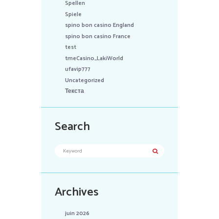
Spellen
Spiele
spino bon casino England
spino bon casino France
test
tmeCasino_LakiWorld
ufavip777
Uncategorized
Текста
Search
Archives
juin 2026