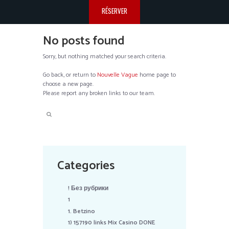
RÉSERVER
No posts found
Sorry, but nothing matched your search criteria.
Go back, or return to
Nouvelle Vague
home page to
choose a new page.
Please report any broken links to our team.
Categories
! Без рубрики
1
1. Betzino
1) 157190 links Mix Casino DONE