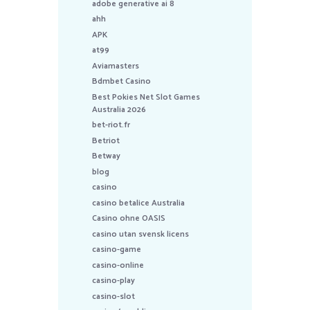
adobe generative ai 8
ahh
APK
at99
Aviamasters
Bdmbet Casino
Best Pokies Net Slot Games
Australia 2026
bet-riot.fr
Betriot
Betway
blog
casino
casino betalice Australia
Casino ohne OASIS
casino utan svensk licens
casino-game
casino-online
casino-play
casino-slot