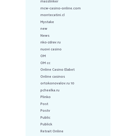
masslinker
mcw-casino-online.com
montecatini.cl
Mystake
new
News
nko-zdrav.ru
nuovi casino
OM
OM cc
Online Casino Elabet
Online casinos
ortokonovalov.ru 10
pcheelka.ru
Plinko
Post
Postv
Public
Publick
Retrait Online