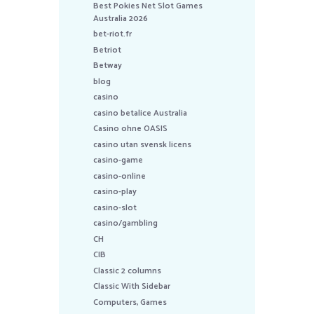
Best Pokies Net Slot Games
Australia 2026
bet-riot.fr
Betriot
Betway
blog
casino
casino betalice Australia
Casino ohne OASIS
casino utan svensk licens
casino-game
casino-online
casino-play
casino-slot
casino/gambling
CH
CIB
Classic 2 columns
Classic With Sidebar
Computers, Games