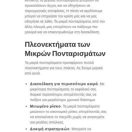
Αντίθετα, τα μεγάλα πονταρίσματα μπορούν να
προκαλέσουν άγχος και να οδηγήσουν σε
παρορμητικές αποφάσεις. Η πίεση να κερδίσουμε
μπορεί να επηρεάσει την κρίση μας και να μας
οδηγήσει σε λάθη. Τα μικρά πονταρίσματα, από την
άλλη πλευρά, μας επιτρέπουν να παίξουμε πιο
χαλαρά και να επικεντρωθούμε στη διασκέδαση.
Πλεονεκτήματα των
Μικρών Πονταρισμάτων
Τα μικρά πονταρίσματα προσφέρουν πολλά
πλεονεκτήματα για τους παίκτες. Ας δούμε μερικά
από αυτά:
Διασκέδαση για περισσότερο καιρό:
Με
μικρότερα πονταρίσματα, το κεφάλαιό σας
διαρκεί περισσότερο, επιτρέποντάς σας να
παίξετε για μεγαλύτερο χρονικό διάστημα.
Μειωμένο ρίσκο:
Τα μικρά πονταρίσματα
μειώνουν το οικονομικό ρίσκο, επιτρέποντάς σας
να απολαύσετε το παιχνίδι χωρίς να ανησυχείτε
για μεγάλες απώλειες.
Δοκιμή στρατηγικών:
Μπορείτε να