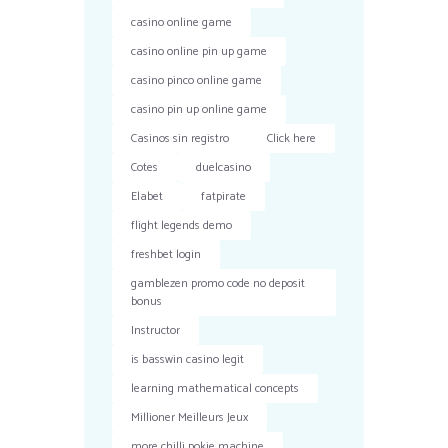
casino online game
casino online pin up game
casino pinco online game
casino pin up online game
Casinos sin registro
Click here
Cotes
duelcasino
Elabet
fatpirate
flight legends demo
freshbet login
gamblezen promo code no deposit
bonus
Instructor
is basswin casino legit
learning mathematical concepts
Millioner Meilleurs Jeux
more chilli pokie machine