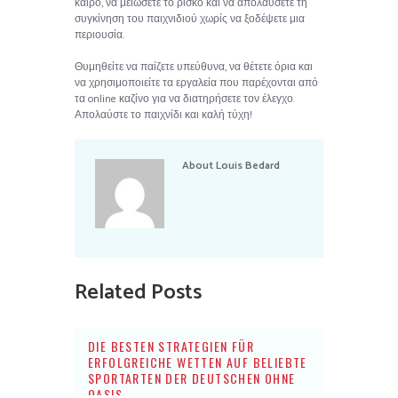
καιρό, να μειώσετε το ρίσκο και να απολαύσετε τη
συγκίνηση του παιχνιδιού χωρίς να ξοδέψετε μια
περιουσία.
Θυμηθείτε να παίζετε υπεύθυνα, να θέτετε όρια και
να χρησιμοποιείτε τα εργαλεία που παρέχονται από
τα online καζίνο για να διατηρήσετε τον έλεγχο.
Απολαύστε το παιχνίδι και καλή τύχη!
About
Louis Bedard
Related Posts
DIE BESTEN STRATEGIEN FÜR
ERFOLGREICHE WETTEN AUF BELIEBTE
SPORTARTEN DER DEUTSCHEN OHNE
OASIS