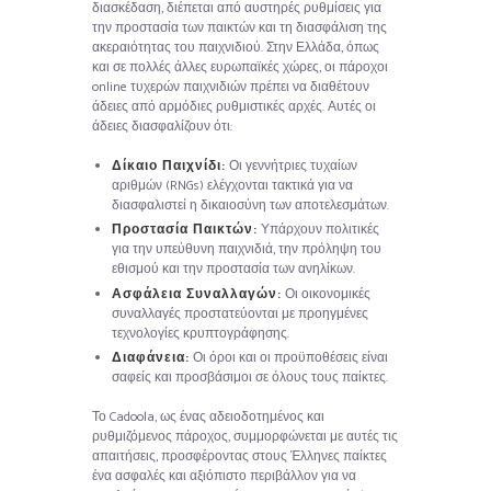
διασκέδαση, διέπεται από αυστηρές ρυθμίσεις για
την προστασία των παικτών και τη διασφάλιση της
ακεραιότητας του παιχνιδιού. Στην Ελλάδα, όπως
και σε πολλές άλλες ευρωπαϊκές χώρες, οι πάροχοι
online τυχερών παιχνιδιών πρέπει να διαθέτουν
άδειες από αρμόδιες ρυθμιστικές αρχές. Αυτές οι
άδειες διασφαλίζουν ότι:
Δίκαιο Παιχνίδι:
Οι γεννήτριες τυχαίων
αριθμών (RNGs) ελέγχονται τακτικά για να
διασφαλιστεί η δικαιοσύνη των αποτελεσμάτων.
Προστασία Παικτών:
Υπάρχουν πολιτικές
για την υπεύθυνη παιχνιδιά, την πρόληψη του
εθισμού και την προστασία των ανηλίκων.
Ασφάλεια Συναλλαγών:
Οι οικονομικές
συναλλαγές προστατεύονται με προηγμένες
τεχνολογίες κρυπτογράφησης.
Διαφάνεια:
Οι όροι και οι προϋποθέσεις είναι
σαφείς και προσβάσιμοι σε όλους τους παίκτες.
Το Cadoola, ως ένας αδειοδοτημένος και
ρυθμιζόμενος πάροχος, συμμορφώνεται με αυτές τις
απαιτήσεις, προσφέροντας στους Έλληνες παίκτες
ένα ασφαλές και αξιόπιστο περιβάλλον για να