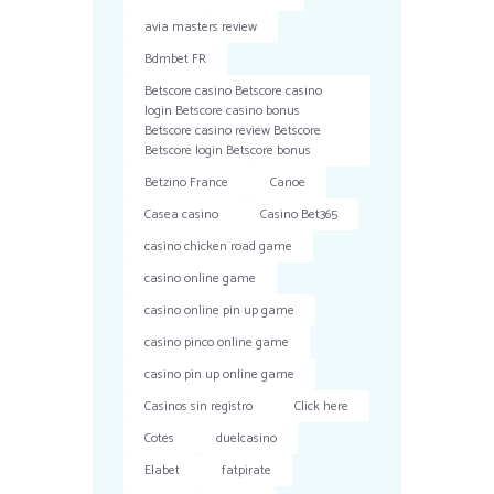
avia masters review
Bdmbet FR
Betscore casino Betscore casino
login Betscore casino bonus
Betscore casino review Betscore
Betscore login Betscore bonus
Betzino France
Canoe
Casea casino
Casino Bet365
casino chicken road game
casino online game
casino online pin up game
casino pinco online game
casino pin up online game
Casinos sin registro
Click here
Cotes
duelcasino
Elabet
fatpirate