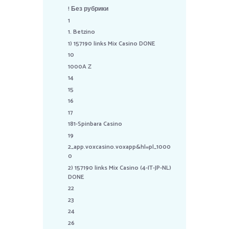
! Без рубрики
1
1. Betzino
1) 157190 links Mix Casino DONE
10
1000A Z
14
15
16
17
181-Spinbara Casino
19
2_app.voxcasino.voxapp&hl=pl_1000
0
2) 157190 links Mix Casino (4-IT-JP-NL)
DONE
22
23
24
26