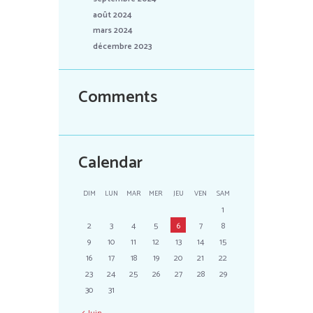
août 2024
mars 2024
décembre 2023
Comments
Calendar
DIM
LUN
MAR
MER
JEU
VEN
SAM
1
2
3
4
5
6
7
8
9
10
11
12
13
14
15
16
17
18
19
20
21
22
23
24
25
26
27
28
29
30
31