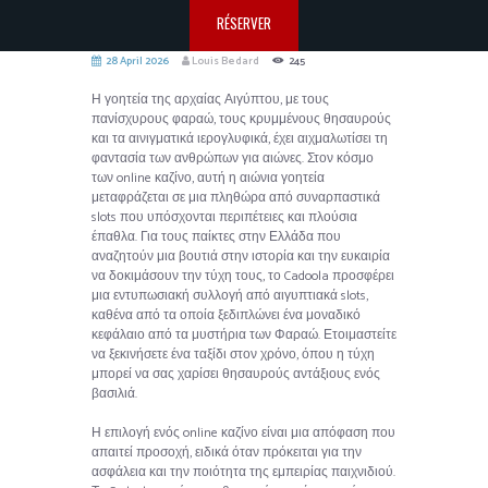
RÉSERVER
28 April 2026
Louis Bedard
245
Η γοητεία της αρχαίας Αιγύπτου, με τους
πανίσχυρους φαραώ, τους κρυμμένους θησαυρούς
και τα αινιγματικά ιερογλυφικά, έχει αιχμαλωτίσει τη
φαντασία των ανθρώπων για αιώνες. Στον κόσμο
των online καζίνο, αυτή η αιώνια γοητεία
μεταφράζεται σε μια πληθώρα από συναρπαστικά
slots που υπόσχονται περιπέτειες και πλούσια
έπαθλα. Για τους παίκτες στην Ελλάδα που
αναζητούν μια βουτιά στην ιστορία και την ευκαιρία
να δοκιμάσουν την τύχη τους, το Cadoola προσφέρει
μια εντυπωσιακή συλλογή από αιγυπτιακά slots,
καθένα από τα οποία ξεδιπλώνει ένα μοναδικό
κεφάλαιο από τα μυστήρια των Φαραώ. Ετοιμαστείτε
να ξεκινήσετε ένα ταξίδι στον χρόνο, όπου η τύχη
μπορεί να σας χαρίσει θησαυρούς αντάξιους ενός
βασιλιά.
Η επιλογή ενός online καζίνο είναι μια απόφαση που
απαιτεί προσοχή, ειδικά όταν πρόκειται για την
ασφάλεια και την ποιότητα της εμπειρίας παιχνιδιού.