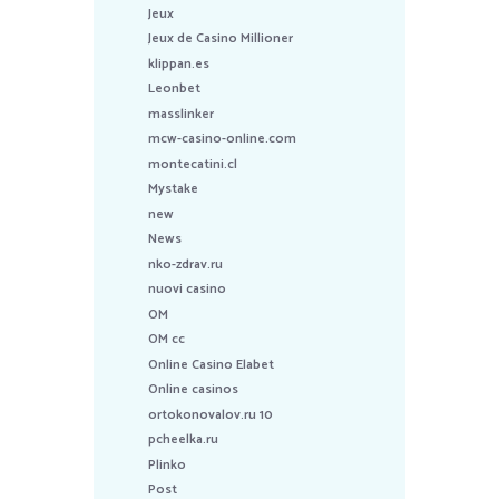
Jeux
Jeux de Casino Millioner
klippan.es
Leonbet
masslinker
mcw-casino-online.com
montecatini.cl
Mystake
new
News
nko-zdrav.ru
nuovi casino
OM
OM cc
Online Casino Elabet
Online casinos
ortokonovalov.ru 10
pcheelka.ru
Plinko
Post