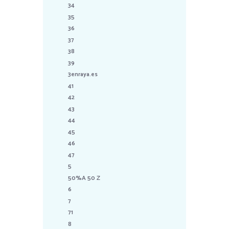
34
35
36
37
38
39
3enraya.es
41
42
43
44
45
46
47
5
50%A 50 Z
6
7
71
8