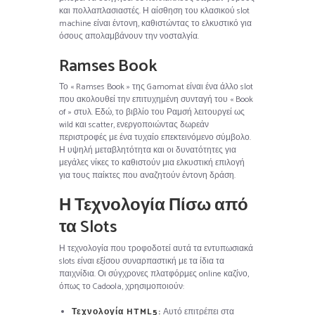
και πολλαπλασιαστές. Η αίσθηση του κλασικού slot
machine είναι έντονη, καθιστώντας το ελκυστικό για
όσους απολαμβάνουν την νοσταλγία.
Ramses Book
Το « Ramses Book » της Gamomat είναι ένα άλλο slot
που ακολουθεί την επιτυχημένη συνταγή του « Book
of » στυλ. Εδώ, το βιβλίο του Ραμσή λειτουργεί ως
wild και scatter, ενεργοποιώντας δωρεάν
περιστροφές με ένα τυχαίο επεκτεινόμενο σύμβολο.
Η υψηλή μεταβλητότητα και οι δυνατότητες για
μεγάλες νίκες το καθιστούν μια ελκυστική επιλογή
για τους παίκτες που αναζητούν έντονη δράση.
Η Τεχνολογία Πίσω από
τα Slots
Η τεχνολογία που τροφοδοτεί αυτά τα εντυπωσιακά
slots είναι εξίσου συναρπαστική με τα ίδια τα
παιχνίδια. Οι σύγχρονες πλατφόρμες online καζίνο,
όπως το Cadoola, χρησιμοποιούν:
Τεχνολογία HTML5:
Αυτό επιτρέπει στα