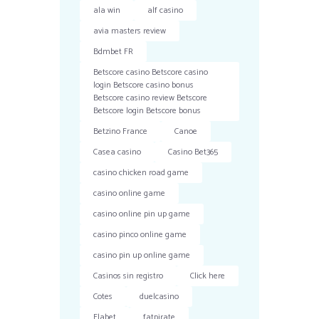
ala win
alf casino
avia masters review
Bdmbet FR
Betscore casino Betscore casino
login Betscore casino bonus
Betscore casino review Betscore
Betscore login Betscore bonus
Betzino France
Canoe
Casea casino
Casino Bet365
casino chicken road game
casino online game
casino online pin up game
casino pinco online game
casino pin up online game
Casinos sin registro
Click here
Cotes
duelcasino
Elabet
fatpirate