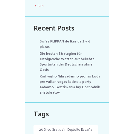
Juin
Recent Posts
Sofás KLIPPAN de Ikea de 2 y 4
plazas
Die besten Strategien für
erfolgreiche Wetten auf beliebte
Sportarten der Deutschen ohne
Oasis
Kráľ vášho Nílu zadarmo promo kódy
pre vulkan vegas kasíno 2 porty
zadarmo: Bez získania hry Obchodník
aristokratov
Tags
25 Giros Gratis sin Depósito España