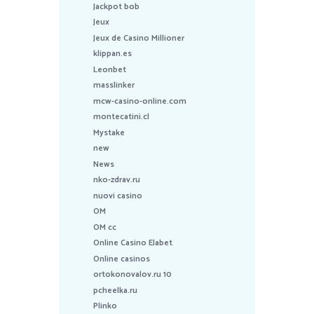
Jackpot bob
Jeux
Jeux de Casino Millioner
klippan.es
Leonbet
masslinker
mcw-casino-online.com
montecatini.cl
Mystake
new
News
nko-zdrav.ru
nuovi casino
OM
OM cc
Online Casino Elabet
Online casinos
ortokonovalov.ru 10
pcheelka.ru
Plinko