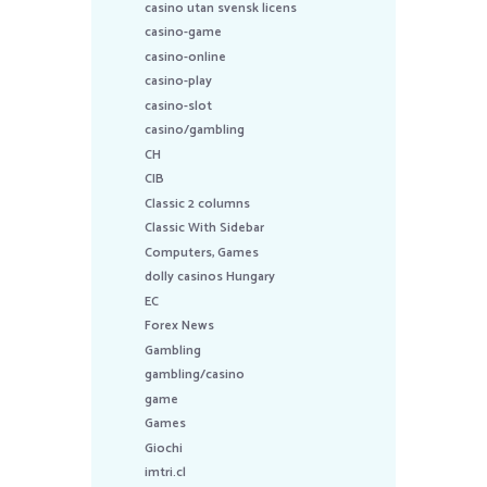
casino utan svensk licens
casino-game
casino-online
casino-play
casino-slot
casino/gambling
CH
CIB
Classic 2 columns
Classic With Sidebar
Computers, Games
dolly casinos Hungary
EC
Forex News
Gambling
gambling/casino
game
Games
Giochi
imtri.cl