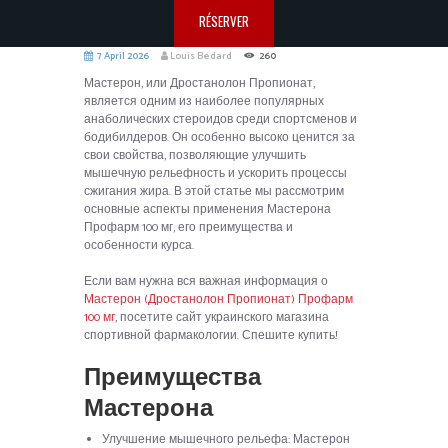
RÉSERVER
7 April 2026
Louis Bedard
260
Мастерон, или Дростанолон Пропионат,
является одним из наиболее популярных
анаболических стероидов среди спортсменов и
бодибилдеров. Он особенно высоко ценится за
свои свойства, позволяющие улучшить
мышечную рельефность и ускорить процессы
сжигания жира. В этой статье мы рассмотрим
основные аспекты применения Мастерона
Профарм 100 мг, его преимущества и
особенности курса.
Если вам нужна вся важная информация о
Мастерон (Дростанолон Пропионат) Профарм
100 мг
, посетите сайт украинского магазина
спортивной фармакологии. Спешите купить!
Преимущества
Мастерона
Улучшение мышечного рельефа: Мастерон