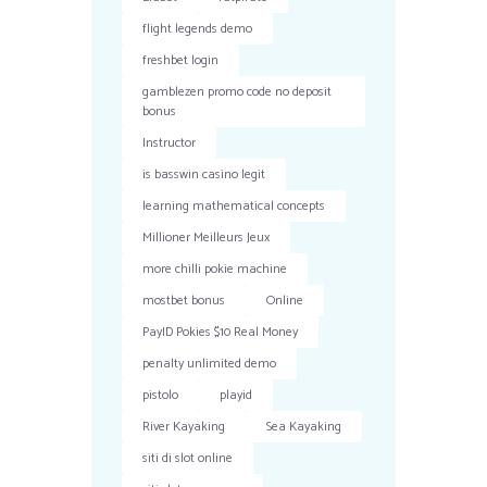
flight legends demo
freshbet login
gamblezen promo code no deposit
bonus
Instructor
is basswin casino legit
learning mathematical concepts
Millioner Meilleurs Jeux
more chilli pokie machine
mostbet bonus
Online
PayID Pokies $10 Real Money
penalty unlimited demo
pistolo
playid
River Kayaking
Sea Kayaking
siti di slot online