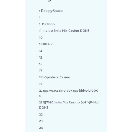
! Без рубрики
1
1. Betzino
1) 157190 links Mix Casino DONE
10
1000A Z
14
15
16
17
181-Spinbara Casino
19
2_app.voxcasino.voxapp&hl=pl_1000
0
2) 157190 links Mix Casino (4-IT-JP-NL)
DONE
22
23
24