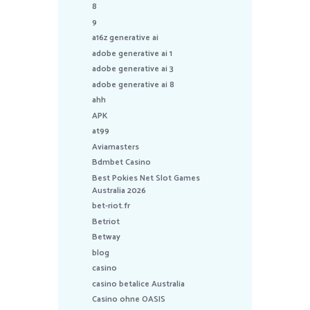
8
9
a16z generative ai
adobe generative ai 1
adobe generative ai 3
adobe generative ai 8
ahh
APK
at99
Aviamasters
Bdmbet Casino
Best Pokies Net Slot Games
Australia 2026
bet-riot.fr
Betriot
Betway
blog
casino
casino betalice Australia
Casino ohne OASIS