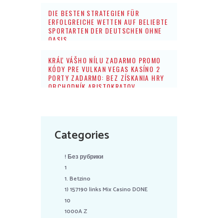
DIE BESTEN STRATEGIEN FÜR
ERFOLGREICHE WETTEN AUF BELIEBTE
SPORTARTEN DER DEUTSCHEN OHNE
OASIS
KRÁĽ VÁŠHO NÍLU ZADARMO PROMO
KÓDY PRE VULKAN VEGAS KASÍNO 2
PORTY ZADARMO: BEZ ZÍSKANIA HRY
OBCHODNÍK ARISTOKRATOV
Categories
! Без рубрики
1
1. Betzino
1) 157190 links Mix Casino DONE
10
1000A Z