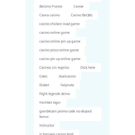
Betzino France
Canoe
Casea casino
Casino Bet365
casino chicken road game
casino online game
casino online pin up game
casino pinco online game
casino pin up online game
Casinos sin registro
Click here
Cotes
duelcasino
Elabet
fatpirate
flight legends demo
freshbet login
gamblezen promo code no deposit
bonus
Instructor
is basswin casino legit