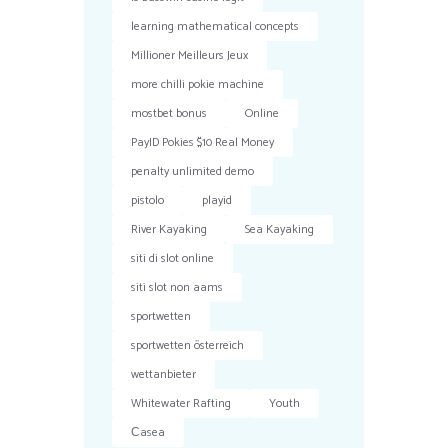
learning mathematical concepts
Millioner Meilleurs Jeux
more chilli pokie machine
mostbet bonus
Online
PayID Pokies $10 Real Money
penalty unlimited demo
pistolo
playid
River Kayaking
Sea Kayaking
siti di slot online
siti slot non aams
sportwetten
sportwetten österreich
wettanbieter
Whitewater Rafting
Youth
Сasea